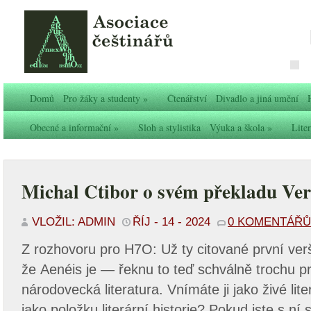
Domů
Pro žáky a studenty
»
Čtenářství
Divadlo a jiná umění
Obecné a informační
»
Sloh a stylistika
Výuka a škola
»
Liter
Michal Ctibor o svém překladu Ver
VLOŽIL: ADMIN
ŘÍJ - 14 - 2024
0 KOMENTÁŘŮ
Z rozhovoru pro H7O: Už ty citované první ver
že Aenéis je — řeknu to teď schválně trochu p
národovecká literatura. Vnímáte ji jako živé lite
jako položku literární historie? Pokud jste s ní 