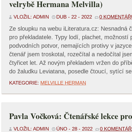
velrybě Hermana Melvilla)
VLOŽIL: ADMIN
DUB - 22 - 2022
0 KOMENTÁŘ
Ze sloupku na webu iLiteratura.cz: Nesnadná č
pro překladatele. Typy lodí, plachet, možností 
podvodních potvor, nemajících protivy v jazy
čtenář jsem troskotal, rozečítal a nedočítal jse
čtyřicet let. Až novým překladem vržen do pří
do žaludku Leviatana, posedle čtoucí, sytící se
KATEGORIE:
MELVILLE HERMAN
Pavla Vočková: Čtenářské lekce pr
VLOŽIL: ADMIN
ÚNO - 28 - 2022
0 KOMENTÁ