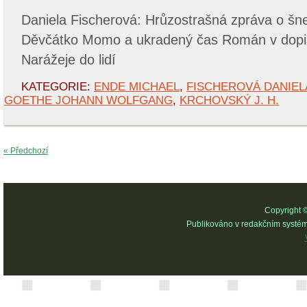
Daniela Fischerová: Hrůzostrašná zpráva o šn
Děvčátko Momo a ukradený čas Román v dopis
Narážeje do lidí
KATEGORIE:
ENDE MICHAEL
,
FISCHEROVÁ DANIEL
GOETHE JOHANN WOLFGANG
,
KRCHOVSKÝ J. H.
« Předchozí
Copyright 
Publikováno v redakčním systé