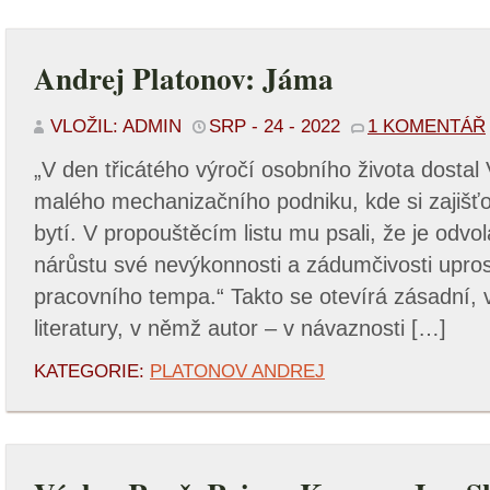
Andrej Platonov: Jáma
VLOŽIL: ADMIN
SRP - 24 - 2022
1 KOMENTÁŘ
„V den třicátého výročí osobního života dosta
malého mechanizačního podniku, kde si zajišťo
bytí. V propouštěcím listu mu psali, že je odvo
nárůstu své nevýkonnosti a zádumčivosti upr
pracovního tempa.“ Takto se otevírá zásadní, v
literatury, v němž autor – v návaznosti […]
KATEGORIE:
PLATONOV ANDREJ