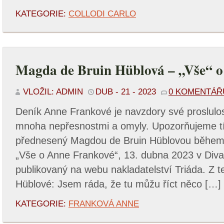
KATEGORIE:
COLLODI CARLO
Magda de Bruin Hüblová – „Vše“ 
VLOŽIL: ADMIN
DUB - 21 - 2023
0 KOMENTÁŘ
Deník Anne Frankové je navzdory své proslulost
mnoha nepřesnostmi a omyly. Upozorňujeme tí
přednesený Magdou de Bruin Hüblovou během l
„Vše o Anne Frankové“, 13. dubna 2023 v Divad
publikovaný na webu nakladatelství Triáda. Z 
Hüblové: Jsem ráda, že tu můžu říct něco […]
KATEGORIE:
FRANKOVÁ ANNE