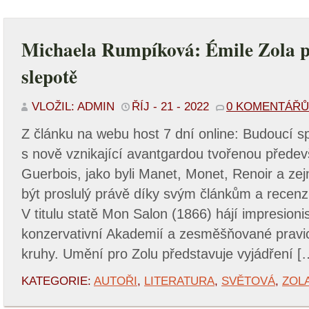
Michaela Rumpíková: Émile Zola pr
slepotě
VLOŽIL: ADMIN
ŘÍJ - 21 - 2022
0 KOMENTÁŘŮ
Z článku na webu host 7 dní online: Budoucí s
s nově vznikající avantgardou tvořenou předevš
Guerbois, jako byli Manet, Monet, Renoir a z
být proslulý právě díky svým článkům a recen
V titulu statě Mon Salon (1866) hájí impresioni
konzervativní Akademií a zesměšňované pravi
kruhy. Umění pro Zolu představuje vyjádření [
KATEGORIE:
AUTOŘI
,
LITERATURA
,
SVĚTOVÁ
,
ZOLA