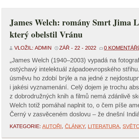
James Welch: romány Smrt Jima L
který obelstil Vránu
VLOŽIL: ADMIN
ZÁŘ - 22 - 2022
0 KOMENTÁŘ
„James Welch (1940–2003) vypadá na fotografi
ostýchavý intelektuál západoevropského střihu
úsměvu ho zdobí brýle a na jedné z nejdostupně
i jakési vyznamenání. Celý dojem je trochu abs
z dobrodružných knih a filmů nemá zdánlivě sk
Welch totiž pomáhal naplnit to, o čem píše ame
Černý v zasvěceném doslovu – že dnešní Indi
KATEGORIE:
AUTOŘI
,
ČLÁNKY
,
LITERATURA
,
SVĚT