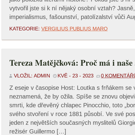
vytvořil jste si k ní nějaký osobní vztah? Jasně
imperialismus, fašounství, patolízalství vůči A
KATEGORIE:
VERGILIUS PUBLIUS MARO
Tereza Matějčková: Proč má i naše 
VLOŽIL: ADMIN
KVĚ - 23 - 2023
0 KOMENTÁŘ
Z eseje v časopise Host: Loutka s frňákem se v
neznamená, že by ožila. Spíše se znovu objevi
smrti, kde dřevěný chlapec Pinocchio, toto „bo
svého stvoření v roce 1881 působí. Ve své posle
jeden z největších současných myslitelů Gior
režisér Guillermo […]