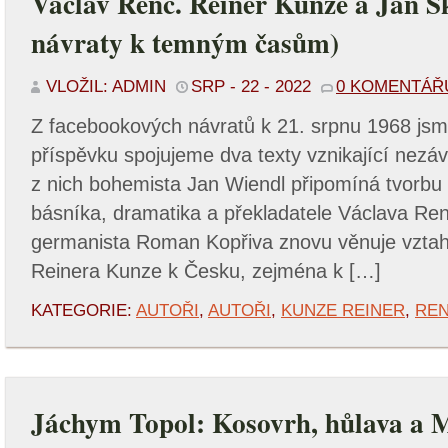
Václav Renč. Reiner Kunze a Jan S
návraty k temným časům)
VLOŽIL: ADMIN
SRP - 22 - 2022
0 KOMENTÁŘ
Z facebookových návratů k 21. srpnu 1968 jsm
příspěvku spojujeme dva texty vznikající nezáv
z nich bohemista Jan Wiendl připomíná tvorbu
básníka, dramatika a překladatele Václava Re
germanista Roman Kopřiva znovu věnuje vzta
Reinera Kunze k Česku, zejména k […]
KATEGORIE:
AUTOŘI
,
AUTOŘI
,
KUNZE REINER
,
REN
Jáchym Topol: Kosovrh, hůlava a M