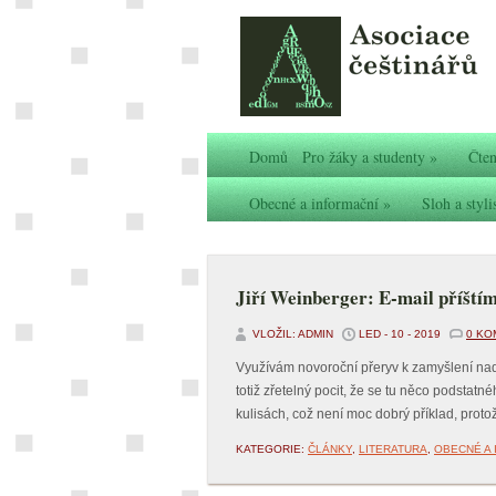
Domů
Pro žáky a studenty
»
Čten
Obecné a informační
»
Sloh a styli
Jiří Weinberger: E-mail příští
VLOŽIL: ADMIN
LED - 10 - 2019
0 KO
Využívám novoroční přeryv k zamyšlení nad t
totiž zřetelný pocit, že se tu něco podsta
kulisách, což není moc dobrý příklad, proto
KATEGORIE:
ČLÁNKY
,
LITERATURA
,
OBECNÉ A 