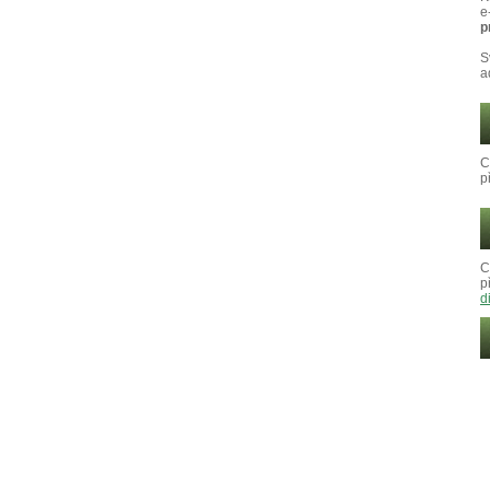
e
p
S
a
C
p
C
p
d