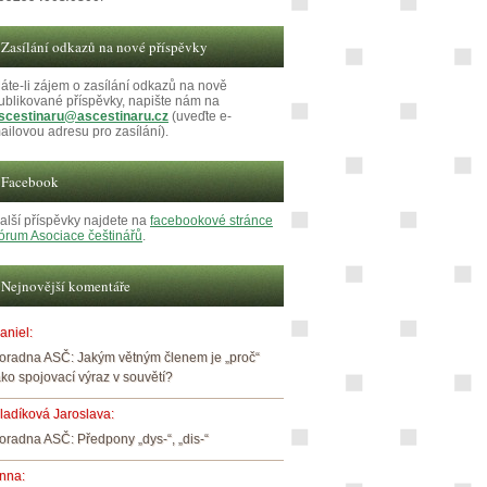
Zasílání odkazů na nové příspěvky
áte-li zájem o zasílání odkazů na nově
ublikované příspěvky, napište nám na
scestinaru@ascestinaru.cz
(uveďte e-
ailovou adresu pro zasílání).
Facebook
alší příspěvky najdete na
facebookové stránce
órum Asociace češtinářů
.
Nejnovější komentáře
aniel
:
oradna ASČ: Jakým větným členem je „proč“
ako spojovací výraz v souvětí?
ladíková Jaroslava
:
oradna ASČ: Předpony „dys-“, „dis-“
nna
: