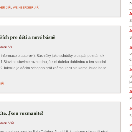
P
ER JIŘÍ
,
WEINBERGER JIŘÍ
J
S
J
ích pro děti a nové básně
S
OMENTÁŘ
J
P
a informace o autorovi): Básničky jako schůdky plus pár poznámek
d
 1 Stavíme stavíme rozhlednu já z ní daleko dohlédnu a ten spodní
? Jakmile je děcko schopno hrát známou hru s rukama, bude ho to
J
S
j
IŘÍ
J
P
J
čte. Jsou rozmanité!
K
OMENTÁŘŮ
M
sem z batohu povídky Italo Calvina. Na pláži, kam jsme si koupili před