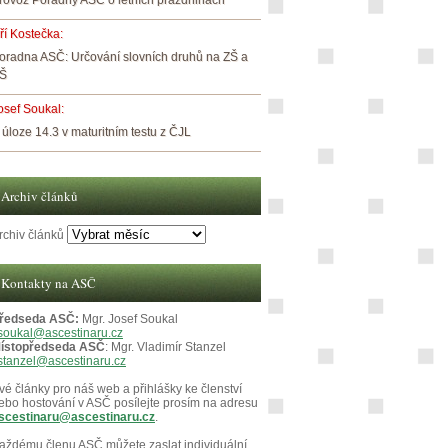
rovoz Poradny ASČ o letních prázdninách
iří Kostečka
:
oradna ASČ: Určování slovních druhů na ZŠ a
Š
osef Soukal
:
 úloze 14.3 v maturitním testu z ČJL
Archiv článků
rchiv článků
Kontakty na ASČ
ředseda ASČ:
Mgr. Josef Soukal
soukal@ascestinaru.cz
ístopředseda ASČ
: Mgr. Vladimír Stanzel
stanzel@ascestinaru.cz
vé články pro náš web a přihlášky ke členství
ebo hostování v ASČ posílejte prosím na adresu
scestinaru@ascestinaru.cz
.
aždému členu ASČ můžete zaslat individuální