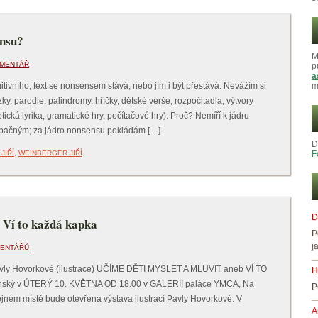
ensu?
M
OMENTÁŘ
p
a
nitivního, text se nonsensem stává, nebo jím i být přestává. Nevážím si
m
y, parodie, palindromy, hříčky, dětské verše, rozpočitadla, výtvory
ická lyrika, gramatické hry, počítačové hry). Proč? Nemíří k jádru
pačným; za jádro nonsensu pokládám […]
D
JIŘÍ
,
WEINBERGER JIŘÍ
F
D
b Ví to každá kapka
P
j
MENTÁŘŮ
Pavly Hovorkové (ilustrace) UČÍME DĚTI MYSLET A MLUVIT aneb VÍ TO
H
ňanský v ÚTERÝ 10. KVĚTNA OD 18.00 v GALERII paláce YMCA, Na
P
jném místě bude otevřena výstava ilustrací Pavly Hovorkové. V
A