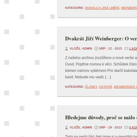
KATEGORIE:
DIVADLO A JINÁ UMĚNÍ
,
WEINBERG
Dvakrát Jiří Weinberger: O verš
VLOŽIL: ADMIN
SRP - 12 - 2015
1 K
Z našeho archivu (rozšířeno o nové verše 
Úvod. Pojďme rovnou k věci. Schůdek číslo
kámen nahoru vytáhnem Pro starší batolata
bavit. Nebude mu vadit, […]
KATEGORIE:
ČLÁNKY
,
OSTATNÍ
,
WEINBERGER J
Hledejme důvody, proč se málo 
VLOŽIL: ADMIN
SRP - 19 - 2013
0 K
Tady se nedá číst, řekl jsme si a nevytáhl j