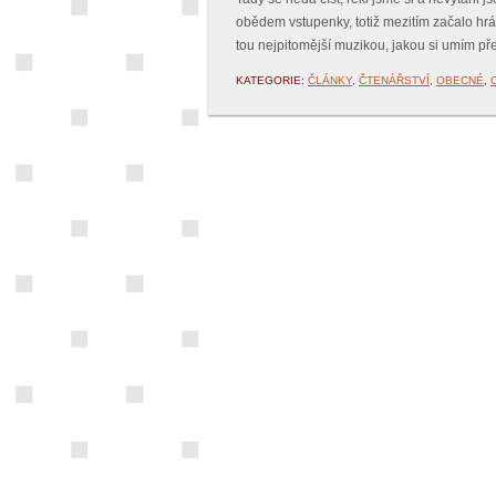
obědem vstupenky, totiž mezitím začalo hrát
tou nejpitomější muzikou, jakou si umím před
KATEGORIE:
ČLÁNKY
,
ČTENÁŘSTVÍ
,
OBECNÉ
,