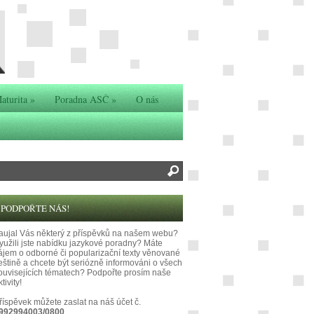
aturita
»
Poradna ASČ
»
O nás
PODPOŘTE NÁS!
aujal Vás některý z příspěvků na našem webu?
yužili jste nabídku jazykové poradny? Máte
ájem o odborné či popularizační texty věnované
eštině a chcete být seriózně informováni o všech
ouvisejících tématech? Podpořte prosím naše
tivity!
říspěvek můžete zaslat na náš účet č.
992994003/0800
.