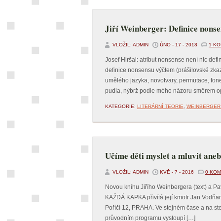
Jiří Weinberger: Definice nons
VLOŽIL: ADMIN
ÚNO - 17 - 2018
1 K
Josef Hiršal: atribut nonsense není nic defi
definice nonsensu výčtem (prášilovské zkazk
umělého jazyka, novotvary, permutace, fonet
pudla, nýbrž podle mého názoru směrem o
KATEGORIE:
LITERÁRNÍ TEORIE
,
WEINBERGER 
Učíme děti myslet a mluvit ane
VLOŽIL: ADMIN
KVĚ - 7 - 2016
0 KO
Novou knihu Jiřího Weinbergera (text) a 
KAŽDÁ KAPKA přivítá její kmotr Jan Vod
Poříčí 12, PRAHA. Ve stejném čase a na ste
průvodním programu vystoupí […]