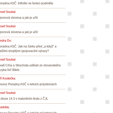
oradna ASČ: Infinitiv ve funkci podmětu
osef Soukal
:
ponová slovesa a jak je učit
osef Soukal
:
ponová slovesa a jak je učit
indra Dv.
:
oradna ASČ: Jak na čárku před „a když“ a
alšími dvojitými spojovacími výrazy?
osef Soukal
:
vatí Crha a Strachota udělali ze slovanského
azyka řeč Bible
iří Kostečka
:
rovoz Poradny ASČ o letních prázdninách
osef Soukal
:
 úloze 14.3 v maturitním testu z ČJL
arkéta
: