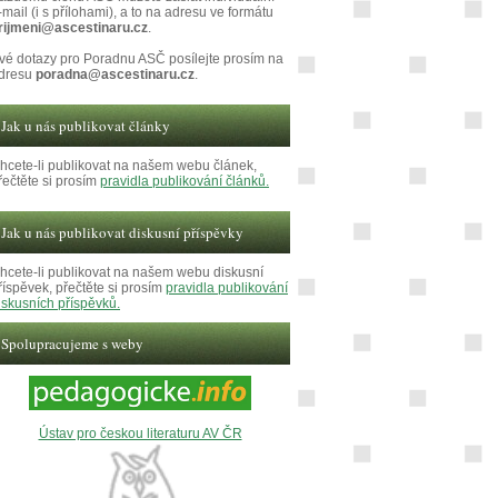
-mail (i s přílohami), a to na adresu ve formátu
rijmeni@ascestinaru.cz
.
vé dotazy pro Poradnu ASČ posílejte prosím na
dresu
poradna@ascestinaru.cz
.
Jak u nás publikovat články
hcete-li publikovat na našem webu článek,
řečtěte si prosím
pravidla publikování článků.
Jak u nás publikovat diskusní příspěvky
hcete-li publikovat na našem webu diskusní
říspěvek, přečtěte si prosím
pravidla publikování
iskusních příspěvků.
Spolupracujeme s weby
Ústav pro českou literaturu AV ČR