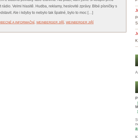
P
 rádio. Velmi hlasitě. Hudba, reklamy, heslovité zprávy. Blbé písničky s
J
stavit. Ale i kdyby to nebylo tak špatné, bylo to moc […]
P
OBECNÉ A INFORMAČNÍ
,
WEINBERGER JIŘÍ
,
WEINBERGER JIŘÍ
S
J
K
A
P
M
S
n
a
K