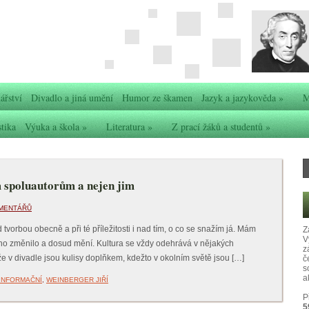
ářství
Divadlo a jiná umění
Humor ze škamen
Jazyk a jazykověda
»
M
stika
Výuka a škola
»
Literatura
»
Z prací žáků a studentů
»
m spoluautorům a nejen jim
MENTÁŘŮ
vorbou obecně a při té příležitosti i nad tím, o co se snažím já. Mám
Z
V
tného změnilo a dosud mění. Kultura se vždy odehrává v nějakých
z
že v divadle jsou kulisy doplňkem, kdežto v okolním světě jsou […]
č
s
ak
INFORMAČNÍ
,
WEINBERGER JIŘÍ
P
5