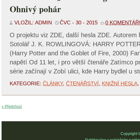
Ohnivý pohár
VLOŽIL: ADMIN
ČVC - 30 - 2015
0 KOMENTÁŘ
O projektu viz ZDE, další hesla ZDE. Autorem 
Sotolář J. K. ROWLINGOVÁ: HARRY POTTE
(Harry Potter and the Goblet of Fire, 2000) F
napětí Od 11 let, i pro větší čtenáře Zatímco pr
série začínají v Zobí ulici, kde Harry bydlel u s
KATEGORIE:
ČLÁNKY
,
ČTENÁŘSTVÍ
,
KNIŽNÍ HESLA
« Předchozí
Copyright 