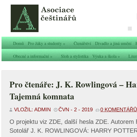
Domů
Pro žáky a studenty
»
Čtenářství
Divadlo a jiná umění
Obecné a informační
»
Sloh a stylistika
Výuka a škola
»
Liter
Pro čtenáře: J. K. Rowlingová – Ha
Tajemná komnata
VLOŽIL: ADMIN
ČVN - 2 - 2019
0 KOMENTÁŘŮ
O projektu viz ZDE, další hesla ZDE. Autorem 
Sotolář J. K. ROWLINGOVÁ: HARRY POTTE