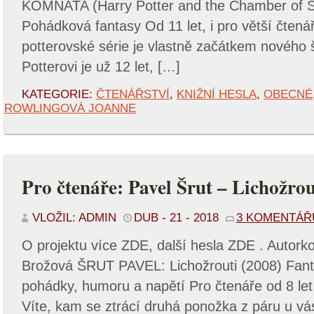
KOMNATA (Harry Potter and the Chamber of S
Pohádková fantasy Od 11 let, i pro větší čtenář
potterovské série je vlastně začátkem nového 
Potterovi je už 12 let, […]
KATEGORIE:
ČTENÁŘSTVÍ
,
KNIŽNÍ HESLA
,
OBECNÉ
ROWLINGOVÁ JOANNE
Pro čtenáře: Pavel Šrut – Lichožrou
VLOŽIL: ADMIN
DUB - 21 - 2018
3 KOMENTÁŘ
O projektu více ZDE, další hesla ZDE . Autorko
Brožová ŠRUT PAVEL: Lichožrouti (2008) Fant
pohádky, humoru a napětí Pro čtenáře od 8 let,
Víte, kam se ztrácí druhá ponožka z páru u v