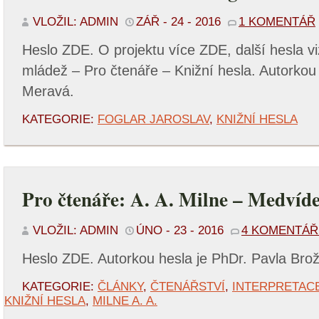
VLOŽIL: ADMIN
ZÁŘ - 24 - 2016
1 KOMENTÁŘ
Heslo ZDE. O projektu více ZDE, další hesla viz
mládež – Pro čtenáře – Knižní hesla. Autorkou
Meravá.
KATEGORIE:
FOGLAR JAROSLAV
,
KNIŽNÍ HESLA
Pro čtenáře: A. A. Milne – Medvíd
VLOŽIL: ADMIN
ÚNO - 23 - 2016
4 KOMENTÁ
Heslo ZDE. Autorkou hesla je PhDr. Pavla Bro
KATEGORIE:
ČLÁNKY
,
ČTENÁŘSTVÍ
,
INTERPRETACE
KNIŽNÍ HESLA
,
MILNE A. A.