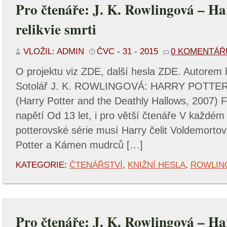
Pro čtenáře: J. K. Rowlingová – Ha
relikvie smrti
VLOŽIL: ADMIN
ČVC - 31 - 2015
0 KOMENTÁŘ
O projektu viz ZDE, další hesla ZDE. Autorem 
Sotolář J. K. ROWLINGOVÁ: HARRY POTTER
(Harry Potter and the Deathly Hallows, 2007) 
napětí Od 13 let, i pro větší čtenáře V každém
potterovské série musí Harry čelit Voldemortov
Potter a Kámen mudrců […]
KATEGORIE:
ČTENÁŘSTVÍ
,
KNIŽNÍ HESLA
,
ROWLIN
Pro čtenáře: J. K. Rowlingová – Ha