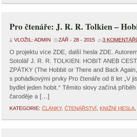
Pro čtenáře: J. R. R. Tolkien – Hob
VLOŽIL: ADMIN
ZÁŘ - 28 - 2015
3 KOMENTÁŘ
O projektu více ZDE, další hesla ZDE. Autore
Sotolář J. R. R. TOLKIEN: HOBIT ANEB CES
ZPÁTKY (The Hobbit or There and Back Again
s pohádkovými prvky Pro čtenáře od 8 let „V j
bydlel jeden hobit.“ Těmito slovy začíná příběh
čaroděje a […]
KATEGORIE:
ČLÁNKY
,
ČTENÁŘSTVÍ
,
KNIŽNÍ HESLA