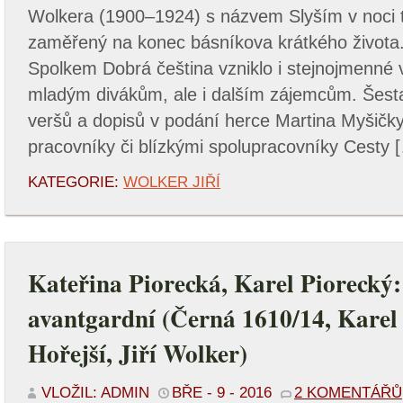
Wolkera (1900–1924) s názvem Slyším v noci t
zaměřený na konec básníkova krátkého života.
Spolkem Dobrá čeština vzniklo i stejnojmenné
mladým divákům, ale i dalším zájemcům. Šesta
veršů a dopisů v podání herce Martina Myšičky
pracovníky či blízkými spolupracovníky Cesty 
KATEGORIE:
WOLKER JIŘÍ
Kateřina Piorecká, Karel Piorecký
avantgardní (Černá 1610/14, Karel 
Hořejší, Jiří Wolker)
VLOŽIL: ADMIN
BŘE - 9 - 2016
2 KOMENTÁŘŮ