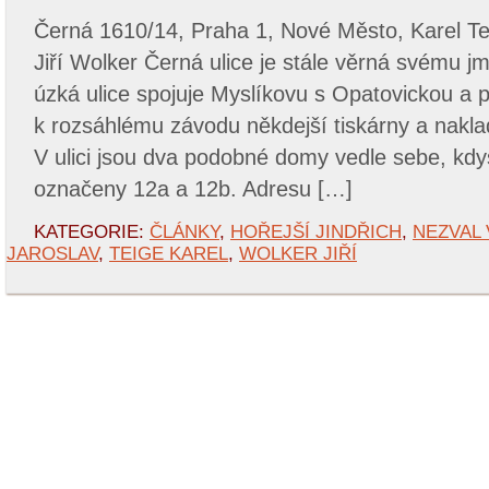
Černá 1610/14, Praha 1, Nové Město, Karel Tei
Jiří Wolker Černá ulice je stále věrná svému
úzká ulice spojuje Myslíkovu s Opatovickou a 
k rozsáhlému závodu někdejší tiskárny a naklad
V ulici jsou dva podobné domy vedle sebe, kdys
označeny 12a a 12b. Adresu […]
KATEGORIE:
ČLÁNKY
,
HOŘEJŠÍ JINDŘICH
,
NEZVAL 
JAROSLAV
,
TEIGE KAREL
,
WOLKER JIŘÍ