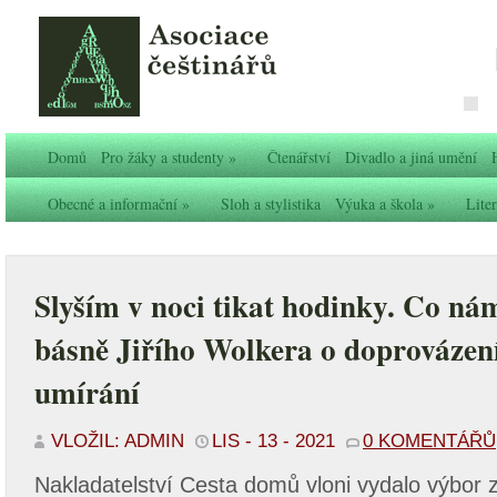
Domů
Pro žáky a studenty
»
Čtenářství
Divadlo a jiná umění
Obecné a informační
»
Sloh a stylistika
Výuka a škola
»
Liter
Slyším v noci tikat hodinky. Co nám
básně Jiřího Wolkera o doprovázení
umírání
VLOŽIL: ADMIN
LIS - 13 - 2021
0 KOMENTÁŘŮ
Nakladatelství Cesta domů vloni vydalo výbor z