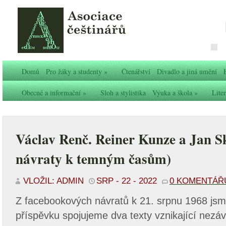
Domů
Pro žáky a studenty
»
Čtenářství
Divadlo a jiná umění
Obecné a informační
»
Sloh a stylistika
Výuka a škola
»
Liter
Václav Renč. Reiner Kunze a Jan S
návraty k temným časům)
VLOŽIL: ADMIN
SRP - 22 - 2022
0 KOMENTÁŘ
Z facebookových návratů k 21. srpnu 1968 jsm
příspěvku spojujeme dva texty vznikající nezáv