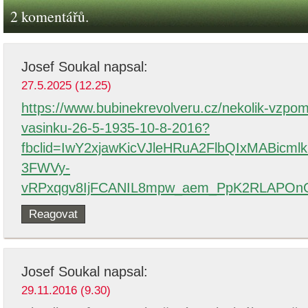
2 komentářů.
Josef Soukal
napsal:
27.5.2025 (12.25)
https://www.bubinekrevolveru.cz/nekolik-vzpo
vasinku-26-5-1935-10-8-2016?
fbclid=IwY2xjawKicVJleHRuA2FlbQIxMABic
3FWVy-
vRPxqgv8IjFCANIL8mpw_aem_PpK2RLAPOn
Reagovat
Josef Soukal
napsal:
29.11.2016 (9.30)