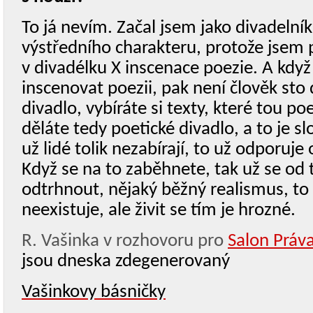
To já nevím. Začal jsem jako divadelník
výstředního charakteru, protože jsem 
v divadélku X inscenace poezie. A když
inscenovat poezii, pak není člověk sto
divadlo, vybíráte si texty, které tou po
děláte tedy poetické divadlo, a to je sl
už lidé tolik nezabírají, to už odporu
Když se na to zaběhnete, tak už se o
odtrhnout, nějaký běžný realismus, to
neexistuje, ale živit se tím je hrozné.
R. Vašinka v rozhovoru pro
Salon Práv
jsou dneska zdegenerovaný
Vašinkovy básničky