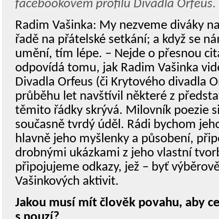
facebookovém profilu Divadla Orfeus.
Radim Vašinka: My nezveme diváky na 
řadě na přátelské setkání; a když se 
umění, tím lépe. – Nejde o přesnou cit
odpovídá tomu, jak Radim Vašinka vidě
Divadla Orfeus (či Krytového divadla O
průběhu let navštívil některé z představ
těmito řádky skrývá. Milovník poezie si
současně tvrdý úděl. Rádi bychom jeh
hlavně jeho myšlenky a působení, při
drobnými ukázkami z jeho vlastní tvor
připojujeme odkazy, jež – byť výběrově 
Vašinkových aktivit.
Jakou musí mít člověk povahu, aby cel
s nouzí?