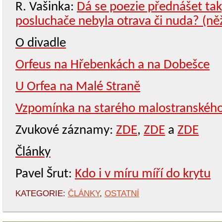
R. Vašinka:
Dá se poezie přednášet tak
posluchače nebyla otrava či nuda? (n
O divadle
Orfeus na Hřebenkách a na Dobešce
U Orfea na Malé Straně
Vzpomínka na starého malostranského
Zvukové záznamy:
ZDE
,
ZDE
a
ZDE
Články
Pavel Šrut:
Kdo i v míru míří do krytu
KATEGORIE:
ČLÁNKY
,
OSTATNÍ