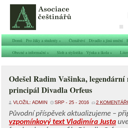
Domů
Pro žáky a studenty
»
Čtenářství
Divadlo a jiná umění
Obecné a informační
»
Sloh a stylistika
Výuka a škola
»
Liter
Odešel Radim Vašinka, legendární r
principál Divadla Orfeus
VLOŽIL: ADMIN
SRP - 25 - 2016
2 KOMENTÁŘ
Původní příspěvek aktualizujeme – př
vzpomínkový text Vladimíra Justa
uve