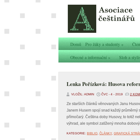
Domů
Pro žáky a studenty
»
Čten
Obecné a informační
»
Sloh a styli
Lenka Pořízková: Husova refor
VLOŽIL: ADMIN
ČVC - 4 - 2019
2 KO
Ze starších článků věnovaných Janu Husovi
Janem Husem spojí snad každý průměrný st
přímočarý. Čeština doby Husovy, to totiž 
výhrad, ale symbol zatížený mnoha dobový
KATEGORIE:
BIBLIO
,
ČLÁNKY
,
GRAFICKÁ STRÁ