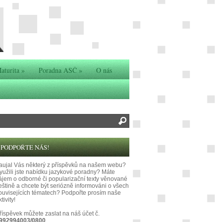
aturita
»
Poradna ASČ
»
O nás
PODPOŘTE NÁS!
aujal Vás některý z příspěvků na našem webu?
yužili jste nabídku jazykové poradny? Máte
ájem o odborné či popularizační texty věnované
eštině a chcete být seriózně informováni o všech
ouvisejících tématech? Podpořte prosím naše
tivity!
říspěvek můžete zaslat na náš účet č.
992994003/0800
.