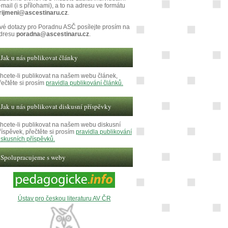
-mail (i s přílohami), a to na adresu ve formátu
rijmeni@ascestinaru.cz
.
vé dotazy pro Poradnu ASČ posílejte prosím na
dresu
poradna@ascestinaru.cz
.
Jak u nás publikovat články
hcete-li publikovat na našem webu článek,
řečtěte si prosím
pravidla publikování článků.
Jak u nás publikovat diskusní příspěvky
hcete-li publikovat na našem webu diskusní
říspěvek, přečtěte si prosím
pravidla publikování
iskusních příspěvků.
Spolupracujeme s weby
Ústav pro českou literaturu AV ČR