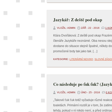
Jazykář: Z deště pod okap
VLOŽIL: ADMIN
ZÁŘ - 22 - 2016
1 KO
Klára Dvořáková: Z deště pod okap Frazémy 
čtenáře Jazykáře neznámé. Oba nesou stejný
dostane do situace stejně špatné, někdy do
promočené boty tak jako tak. […]
KATEGORIE:
LITERÁRNÍ NOVINY
,
SLOVNÍ ZÁSO
Co následuje po ťuk ťuk? (Jazy
VLOŽIL: ADMIN
ÚNO - 25 - 2016
0 K
„Takové ťuk ťuk totiž vyžaduje různé reakc
toaletách. Primární rozdíl je v tom, že zat
tehdy, pokud v ní nikdo není, a před ordinac