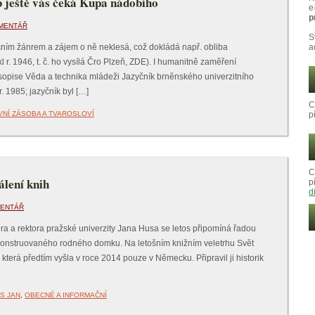
b ještě vás čeká Kupa nádobího
e
p
MENTÁŘ
S
ním žánrem a zájem o ně neklesá, což dokládá např. obliba
a
r. 1946, t. č. ho vysílá Čro Plzeň, ZDE). I humanitně zaměření
 časopise Věda a technika mládeži Jazyčník brněnského univerzitního
 1985; jazyčník byl […]
C
VNÍ ZÁSOBA A TVAROSLOVÍ
p
C
álení knih
p
d
MENTÁŘ
ora a rektora pražské univerzity Jana Husa se letos připomíná řadou
rekonstruovaného rodného domku. Na letošním knižním veletrhu Svět
která předtím vyšla v roce 2014 pouze v Německu. Připravil ji historik
S JAN
,
OBECNÉ A INFORMAČNÍ