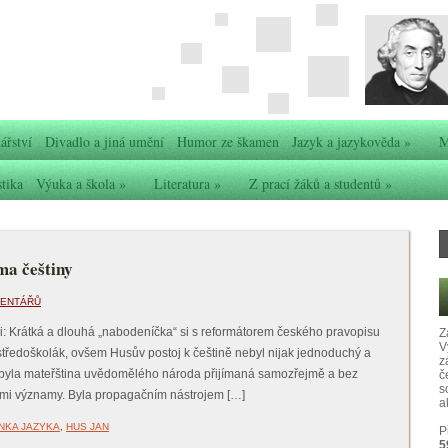
ářství
Divadlo a jiná umění
Humor ze škamen
Jazyk a jazykověda
»
M
stika
Výuka a škola
»
Literatura
»
Z prací žáků a studentů
»
ma češtiny
MENTÁŘŮ
: Krátká a dlouhá „nabodeníčka“ si s reformátorem českého pravopisu
Z
V
ředoškolák, ovšem Husův postoj k češtině nebyl nijak jednoduchý a
z
nebyla mateřština uvědomělého národa přijímaná samozřejmě a bez
č
s
mi významy. Byla propagačním nástrojem […]
ak
NKA JAZYKA
,
HUS JAN
P
5