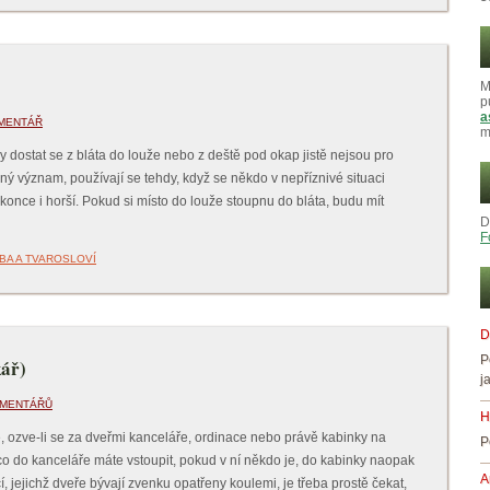
M
p
a
MENTÁŘ
m
dostat se z bláta do louže nebo z deště pod okap jistě nejsou pro
 význam, používají se tehdy, když se někdo v nepříznivé situaci
konce i horší. Pokud si místo do louže stoupnu do bláta, budu mít
D
F
BA A TVAROSLOVÍ
D
P
kář)
j
OMENTÁŘŮ
H
e, ozve-li se za dveřmi kanceláře, ordinace nebo právě kabinky na
P
ímco do kanceláře máte vstoupit, pokud v ní někdo je, do kabinky naopak
A
í, jejichž dveře bývají zvenku opatřeny koulemi, je třeba prostě čekat,