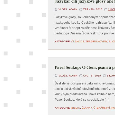
Jazykář čili jazykové glosy ane
VLOŽIL: ADMIN
ZÁŘ - 30 - 2015
1 KO
Jazykové glosy jsou oblíbeným popularizač
jazykového koutku Českého rozhlasu (vznikl 
vzdělanci či adepti vzdělanosti čítávali v
pedagoga Dušana Šlosara (knižně poprvé r.
KATEGORIE:
ČLÁNKY
,
LITERÁRNÍ NOVINY
,
SLO
Pavel Soukup: O čtení, psaní a p
VLOŽIL: ADMIN
ČVC - 3 - 2015
1 KO
Šestisté výročí upálení církevního reformát
akcí a aktivit včetně otevření jeho nově z
knihy byla představena i nová kniha o něm, 
Pavel Soukup, který se specializuje […]
KATEGORIE:
BIBLIO
,
ČLÁNKY
,
ČTENÁŘSTVÍ
,
HU