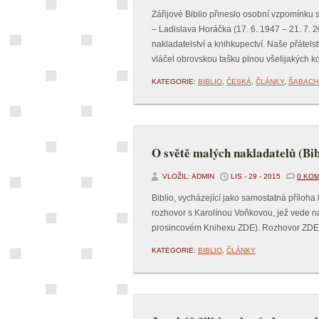
Zářijové Biblio přineslo osobní vzpomínku
– Ladislava Horáčka (17. 6. 1947 – 21. 7.
nakladatelství a knihkupectví. Naše přátels
vláčel obrovskou tašku plnou všelijakých k
KATEGORIE:
BIBLIO
,
ČESKÁ
,
ČLÁNKY
,
ŠABACH
O světě malých nakladatelů (Bib
VLOŽIL: ADMIN
LIS - 29 - 2015
0 KO
Biblio, vycházející jako samostatná příloha
rozhovor s Karolínou Voňkovou, jež vede na
prosincovém Knihexu ZDE). Rozhovor ZDE
KATEGORIE:
BIBLIO
,
ČLÁNKY