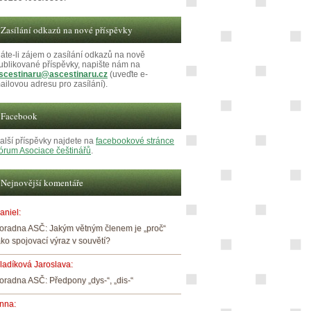
Zasílání odkazů na nové příspěvky
áte-li zájem o zasílání odkazů na nově
ublikované příspěvky, napište nám na
scestinaru@ascestinaru.cz
(uveďte e-
ailovou adresu pro zasílání).
Facebook
alší příspěvky najdete na
facebookové stránce
órum Asociace češtinářů
.
Nejnovější komentáře
aniel
:
oradna ASČ: Jakým větným členem je „proč“
ako spojovací výraz v souvětí?
ladíková Jaroslava
:
oradna ASČ: Předpony „dys-“, „dis-“
nna
: