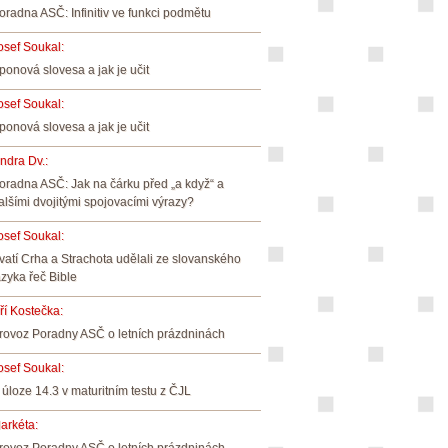
oradna ASČ: Infinitiv ve funkci podmětu
osef Soukal
:
ponová slovesa a jak je učit
osef Soukal
:
ponová slovesa a jak je učit
indra Dv.
:
oradna ASČ: Jak na čárku před „a když“ a
alšími dvojitými spojovacími výrazy?
osef Soukal
:
vatí Crha a Strachota udělali ze slovanského
azyka řeč Bible
iří Kostečka
:
rovoz Poradny ASČ o letních prázdninách
osef Soukal
:
 úloze 14.3 v maturitním testu z ČJL
arkéta
: