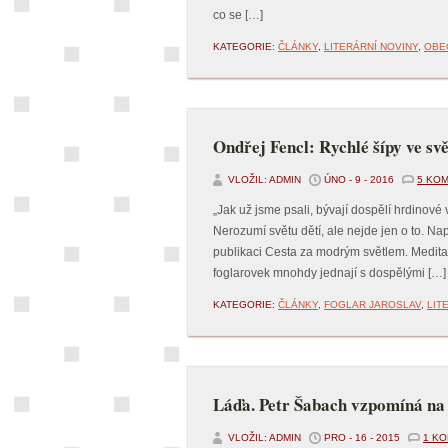
co se […]
KATEGORIE:
ČLÁNKY
,
LITERÁRNÍ NOVINY
,
OBE
Ondřej Fencl: Rychlé šípy ve sv
VLOŽIL: ADMIN
ÚNO - 9 - 2016
5 KO
„Jak už jsme psali, bývají dospělí hrdinové
Nerozumí světu dětí, ale nejde jen o to. N
publikaci Cesta za modrým světlem. Meditac
foglarovek mnohdy jednají s dospělými […]
KATEGORIE:
ČLÁNKY
,
FOGLAR JAROSLAV
,
LIT
Láďa. Petr Šabach vzpomíná na
VLOŽIL: ADMIN
PRO - 16 - 2015
1 K