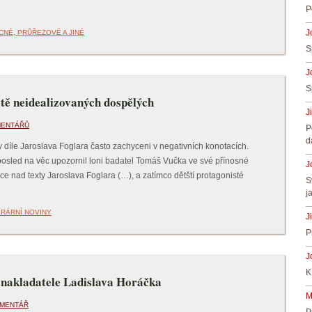
P
J
CNÉ, PRŮŘEZOVÉ A JINÉ
S
J
S
ětě neidealizovaných dospělých
J
MENTÁŘŮ
P
d
 v díle Jaroslava Foglara často zachyceni v negativních konotacích.
aposled na věc upozornil loni badatel Tomáš Vučka ve své přínosné
J
e nad texty Jaroslava Foglara (…), a zatímco dětští protagonisté
S
j
ERÁRNÍ NOVINY
J
P
J
K
 nakladatele Ladislava Horáčka
M
OMENTÁŘ