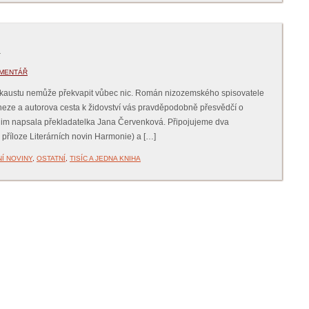
m
OMENTÁŘ
olokaustu nemůže překvapit vůbec nic. Román nizozemského spisovatele
neze a autorova cesta k židovství vás pravděpodobně přesvědčí o
nim napsala překladatelka Jana Červenková. Připojujeme dva
 příloze Literárních novin Harmonie) a […]
Í NOVINY
,
OSTATNÍ
,
TISÍC A JEDNA KNIHA