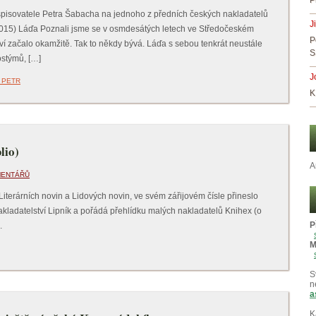
P
 spisovatele Petra Šabacha na jednoho z předních českých nakladatelů
J
 2015) Láďa Poznali jsme se v osmdesátých letech ve Středočeském
P
tví začalo okamžitě. Tak to někdy bývá. Láďa s sebou tenkrát neustále
S
ostýmů, […]
J
 PETR
K
lio)
A
MENTÁŘŮ
 Literárních novin a Lidových novin, ve svém zářijovém čísle přineslo
kladatelství Lipník a pořádá přehlídku malých nakladatelů Knihex (o
P
.
M
S
n
a
K