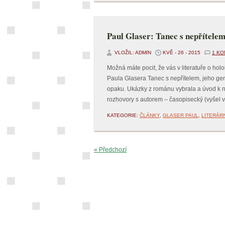
Paul Glaser: Tanec s nepřítele
VLOŽIL: ADMIN
KVĚ - 26 - 2015
1 K
Možná máte pocit, že vás v literatuře o h
Paula Glasera Tanec s nepřítelem, jeho ge
opaku. Ukázky z románu vybrala a úvod k 
rozhovory s autorem – časopisecký (vyšel v
KATEGORIE:
ČLÁNKY
,
GLASER PAUL
,
LITERÁRN
« Předchozí