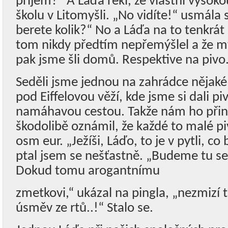
příjem?“ A Láďa řekl, že vlastní vysok
školu v Litomyšli. „No vidíte!“ usmála 
berete kolik?“ No a Láďa na to tenkrát 
tom nikdy předtím nepřemýšlel a že mys
pak jsme šli domů. Respektive na pivo
Seděli jsme jednou na zahrádce nějak
pod Eiffelovou věží, kde jsme si dali pi
namáhavou cestou. Takže nám ho přine
škodolibě oznámil, že každé to malé p
osm eur. „Ježíši, Láďo, to je v pytli, 
ptal jsem se nešťastně. „Budeme tu se
Dokud tomu arogantnímu
zmetkovi,“ ukázal na pingla, „nezmizí t
úsměv ze rtů..!“ Stalo se.