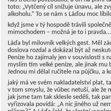
toto: „Vytčený cíl snižuje únavu, ale z
alkoholu.“ To se nám s Láďou moc líbil
když jsme v tý hospodě trávili společně
mimochodem – možná je to i pravda…
Láďa byl milovník velkých gest. Měl zá
doslova rozdal a dokázal být až neskut
Peníze ho zajímaly jen v souvislosti s 
myslím tím velké peníze, ale jinak mu 
Jednou mi dělal ručitele na půjčku, a kd
jaký má ve svém nakladatelství plat, 
v tom smyslu, že vůbec netuší, ale že 
jak jsme tam tak sklesle seděli, tak pan
vyřizovala povídá: „A nic jiného už ne