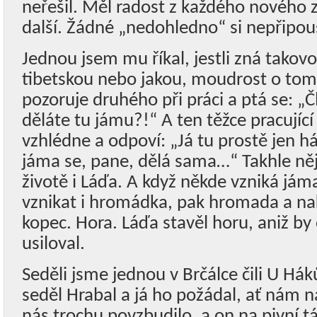
neřešil. Měl radost z každého nového z
další. Žádné „nedohledno“ si nepřipou
Jednou jsem mu říkal, jestli zná takov
tibetskou nebo jakou, moudrost o tom
pozoruje druhého při práci a ptá se: „Č
děláte tu jámu?!“ A ten těžce pracují
vzhlédne a odpoví: „Já tu prostě jen h
jáma se, pane, dělá sama…“ Takhle něj
životě i Láďa. A když někde vzniká jám
vznikat i hromádka, pak hromada a n
kopec. Hora. Láďa stavěl horu, aniž by 
usiloval.
Seděli jsme jednou v Brčálce čili U Há
seděl Hrabal a já ho požádal, ať nám n
nás trochu povzbudilo, a on na pivní 