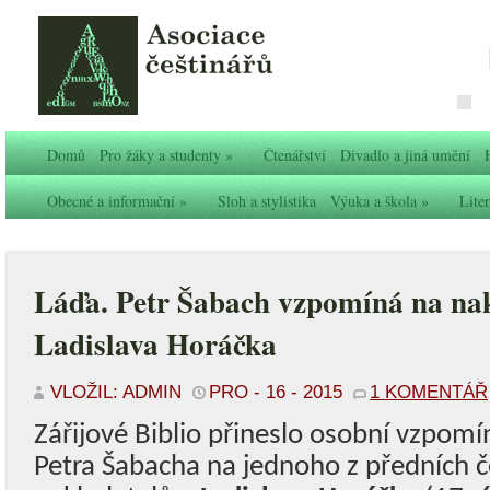
Domů
Pro žáky a studenty
»
Čtenářství
Divadlo a jiná umění
Obecné a informační
»
Sloh a stylistika
Výuka a škola
»
Liter
Láďa. Petr Šabach vzpomíná na nak
Ladislava Horáčka
VLOŽIL: ADMIN
PRO - 16 - 2015
1 KOMENTÁŘ
Zářijové Biblio přineslo osobní vzpomí
Petra Šabacha na jednoho z předních 