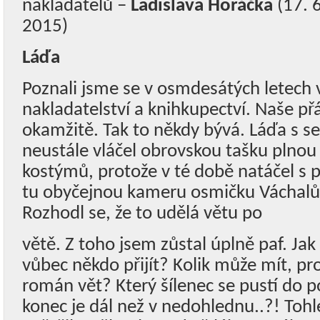
nakladatelů –
Ladislava Horáčka
(17. 6
2015)
Láďa
Poznali jsme se v osmdesátých letech
nakladatelství a knihkupectví. Naše přá
okamžitě. Tak to někdy bývá. Láďa s s
neustále vláčel obrovskou tašku plnou 
kostýmů, protože v té době natáčel s p
tu obyčejnou kameru osmičku Váchalů
Rozhodl se, že to udělá větu po
větě. Z toho jsem zůstal úplně paf. Ja
vůbec někdo přijít? Kolik může mít, p
román vět? Který šílenec se pustí do p
konec je dál než v nedohlednu..?! Toh