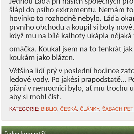
Jednou Láďa při našich společných pro
šlápl do psího exkrementu. Nemám tohl
hovínko to rozhodně nebylo. Láďa oka
prvního obchodu a koupil si boty nové.
když mu na bílé kalhoty ukápla nějaká
omáčka. Koukal jsem na to tenkrát jak 
koukám jako blázen.
Většina lidí prý v poslední hodince za
ledové vody. Po jakési prapodstatě… P
přání v nemocnici bylo, ať mu trochu u
aby si mohl číst.
KATEGORIE:
BIBLIO
,
ČESKÁ
,
ČLÁNKY
,
ŠABACH PET
Jeden komentář.