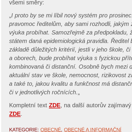
všemi směry:
„
I proto by se mi líbil nový systém pro prosine
pravomoc ředitelům, aby sami rozhodli, jakým
výuka probíhat. Samozřejmě za předpokladu, 
státem daná epidemiologická pravidla. Ředitel 
základě důležitých kritérií, jestli v jeho škole, 
a oborech, bude probíhat výuka s fyzickou přít
kombinovaná či distanční. Osobně bych mezi důl
aktuální stav ve škole, nemocnost, rizikovost 
a také to, jakou kvalitu a funkčnost má distančn
či v jednotlivých ročnících.
„
Kompletní text
ZDE
, na další autorův zajímavý
ZDE
.
KATEGORIE:
OBECNÉ
,
OBECNÉ A INFORMAČNÍ