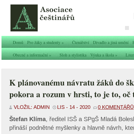
Domů
Pro žáky a studenty
»
Čtenářství
Divadlo a jiná umění
Obecné a informační
»
Sloh a stylistika
Výuka a škola
»
Liter
K plánovanému návratu žáků do šk
pokora a rozum v hrsti, to je to, oč 
VLOŽIL: ADMIN
LIS - 14 - 2020
0 KOMENTÁŘŮ
Štefan Klíma
, ředitel ISŠ a SPgŠ Mladá Boles
přináší podnětné myšlenky a hlavně návrh, kter