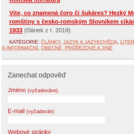
Víte, co znamená čoro či šukáres? Hezký M
romštiny s česko-romským Slovníkem cikán
1933
(článek z r. 2019)
KATEGORIE:
ČLÁNKY
,
JAZYK A JAZYKOVĚDA
,
LITE
A INFORMAČNÍ
,
OBECNÉ, PRŮŘEZOVÉ A JINÉ
Zanechat odpověď
Jméno
(vyžadováno)
E-mail
(vyžadován)
Webové stránky