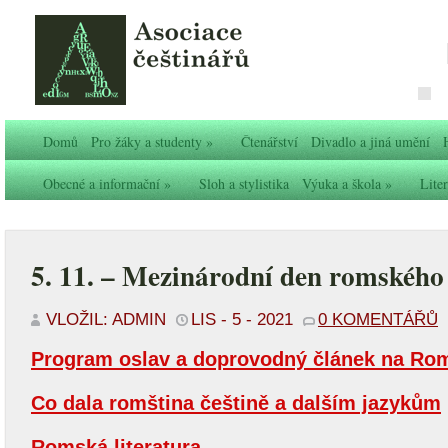
Domů
Pro žáky a studenty
»
Čtenářství
Divadlo a jiná umění
Obecné a informační
»
Sloh a stylistika
Výuka a škola
»
Liter
5. 11. – Mezinárodní den romského
VLOŽIL: ADMIN
LIS - 5 - 2021
0 KOMENTÁŘŮ
Program oslav a doprovodný článek na Ro
Co dala romština češtině a dalším jazykům
Romská literatura