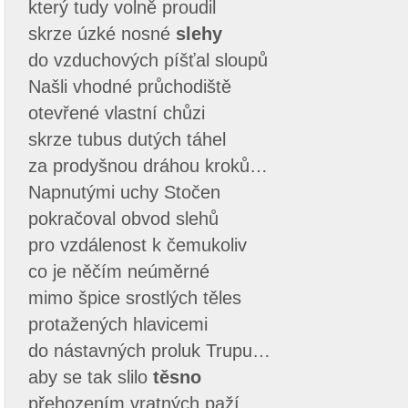
který tudy volně proudil
skrze úzké nosné
slehy
do vzduchových píšťal sloupů
Našli vhodné průchodiště
otevřené vlastní chůzi
skrze tubus dutých táhel
za prodyšnou dráhou kroků…
Napnutými uchy Stočen
pokračoval obvod slehů
pro vzdálenost k čemukoliv
co je něčím neúměrné
mimo špice srostlých těles
protažených hlavicemi
do nástavných proluk Trupu…
aby se tak slilo
těsno
přehozením vratných paží