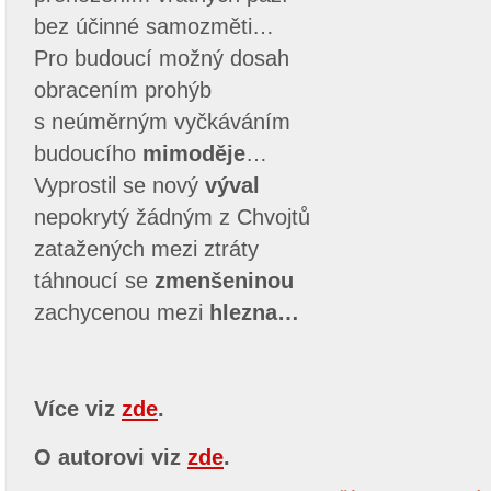
bez účinné samozměti…
Pro budoucí možný dosah
obracením prohýb
s neúměrným vyčkáváním
budoucího
mimoděje
…
Vyprostil se nový
výval
nepokrytý žádným z Chvojtů
zatažených mezi ztráty
táhnoucí se
zmenšeninou
zachycenou mezi
hlezna…
Více viz
zde
.
O autorovi viz
zde
.