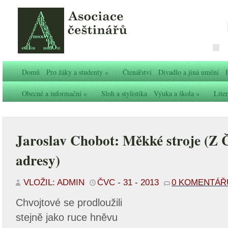
Domů
Pro žáky a studenty
»
Čtenářství
Divadlo a jiná umění
Obecné a informační
»
Sloh a stylistika
Výuka a škola
»
Liter
Jaroslav Chobot: Měkké stroje (Z 
adresy)
VLOŽIL: ADMIN
ČVC - 31 - 2013
0 KOMENTÁŘ
Chvojtové se prodloužili
stejně jako ruce hněvu