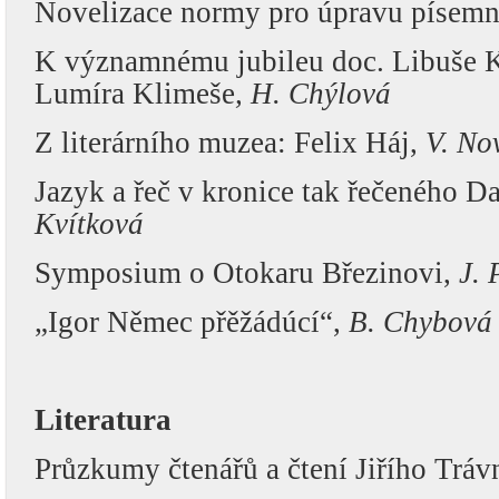
Novelizace normy pro úpravu písemn
K významnému jubileu doc. Libuše K
Lumíra Klimeše
, H. Chýlová
Z literárního muzea: Felix Háj,
V. No
Jazyk a řeč v kronice tak řečeného D
Kvítková
Symposium o Otokaru Březinovi,
J. 
„Igor Němec přěžádúcí“,
B. Chybová
Literatura
Průzkumy čtenářů a čtení Jiřího Tráv