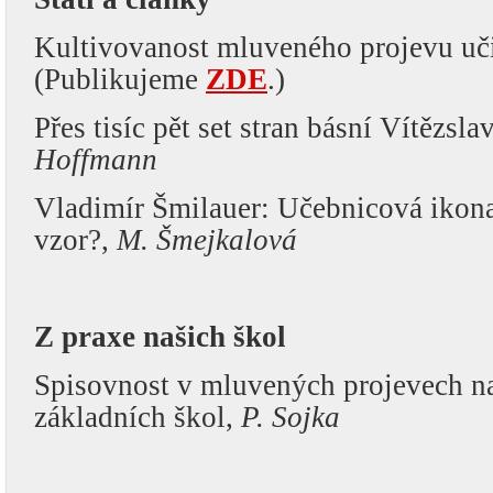
Kultivovanost mluveného projevu uči
(Publikujeme
ZDE
.)
Přes tisíc pět set stran básní Vítězsl
Hoffmann
Vladimír Šmilauer: Učebnicová ikona
vzor?,
M. Šmejkalová
Z praxe našich škol
Spisovnost v mluvených projevech na
základních škol,
P. Sojka