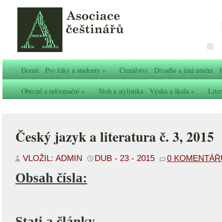
Domů
Pro žáky a studenty
»
Čtenářství
Divadlo a jiná umění
Obecné a informační
»
Sloh a stylistika
Výuka a škola
»
Liter
Český jazyk a literatura č. 3, 2015
VLOŽIL: ADMIN
DUB - 23 - 2015
0 KOMENTÁŘ
Obsah čísla:
Stati a články