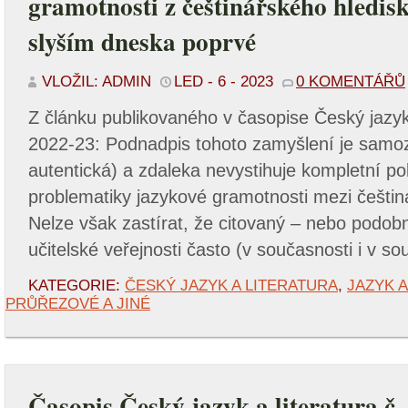
gramotnosti z češtinářského hledi
slyším dneska poprvé
VLOŽIL: ADMIN
LED - 6 - 2023
0 KOMENTÁŘŮ
Z článku publikovaného v časopise Český jazyk a
2022-23: Podnadpis tohoto zamyšlení je samo
autentická) a zdaleka nevystihuje kompletní pok
problematiky jazykové gramotnosti mezi češtiná
Nelze však zastírat, že citovaný – nebo podob
učitelské veřejnosti často (v současnosti i v sou
KATEGORIE:
ČESKÝ JAZYK A LITERATURA
,
JAZYK 
PRŮŘEZOVÉ A JINÉ
Časopis Český jazyk a literatura č.