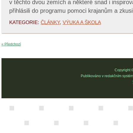
v těchto dvou zemích a některé snad i inspirov
přihlásili do programu pomoci krajanům a zkusil
KATEGORIE:
ČLÁNKY
,
VÝUKA A ŠKOLA
« Předchozí
Copyright 
Publikováno v redakčním systé