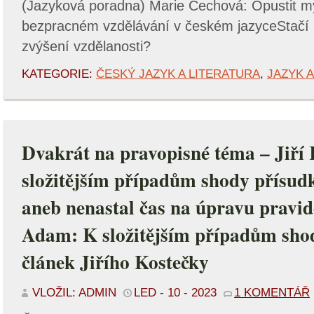
(Jazyková poradna) Marie Čechová: Opustit 
bezpracném vzdělávání v českém jazyceStačí 
zvýšení vzdělanosti?
KATEGORIE:
ČESKÝ JAZYK A LITERATURA
,
JAZYK 
Dvakrát na pravopisné téma – Jiří
složitějším případům shody přísu
aneb nenastal čas na úpravu pravid
Adam: K složitějším případům shod
článek Jiřího Kostečky
VLOŽIL: ADMIN
LED - 10 - 2023
1 KOMENTÁŘ