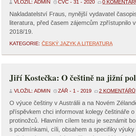
VLOŽIL: ADMIN
ČVC - 31 - 2020
0 KOMENTÁŘ
Nakladatelství Fraus, nynější vydavatel časopi
literatura, před časem zájemcům zpřístupnilo 
2018/19.
KATEGORIE:
ČESKÝ JAZYK A LITERATURA
Jiří Kostečka: O češtině na jižní po
VLOŽIL: ADMIN
ZÁŘ - 1 - 2019
2 KOMENTÁŘŮ
O výuce češtiny v Austrálii a na Novém Zéland
příspěvkem chci informovat kolegy češtináře o
protinožců. Hlavním cílem textu je seznámit b
s podmínkami, cíli, obsahem a specifiky výuky