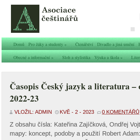
Domů
Pro žáky a studenty
»
Čtenářství
Divadlo a jiná umění
Obecné a informační
»
Sloh a stylistika
Výuka a škola
»
Liter
Časopis Český jazyk a literatura – o
2022-23
VLOŽIL: ADMIN
KVĚ - 2 - 2023
0 KOMENTÁŘŮ
Z obsahu čísla: Kateřina Zajíčková, Ondřej Vojt
mapy: koncept, podoby a použití Robert Adam: