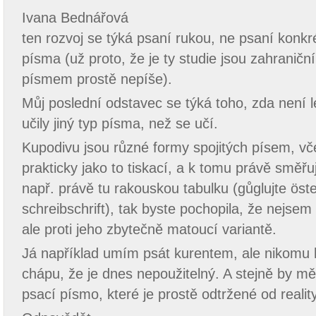
Ivana Bednářová
ten rozvoj se týká psaní rukou, ne psaní kon
písma (už proto, že je ty studie jsou zahranič
písmem prostě nepíše).
Můj poslední odstavec se týká toho, zda není l
učily jiný typ písma, než se učí.
Kupodivu jsou různé formy spojitých písem, vč
prakticky jako to tiskací, a k tomu právě směřuj
např. právě tu rakouskou tabulku (gůglujte öst
schreibschrift), tak byste pochopila, že nejse
ale proti jeho zbytečně matoucí variantě.
Já například umím psát kurentem, ale nikomu 
chápu, že je dnes nepoužitelný. A stejně by mě
psací písmo, které je prostě odtržené od reality