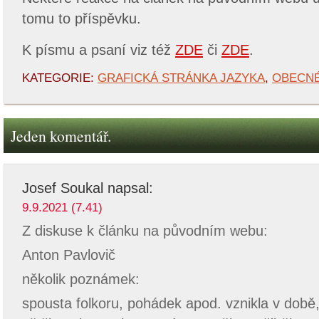
tomu to příspěvku.
K písmu a psaní viz též
ZDE
či
ZDE
.
KATEGORIE:
GRAFICKÁ STRÁNKA JAZYKA
,
OBECN
Jeden komentář.
Josef Soukal
napsal:
9.9.2021 (7.41)
Z diskuse k článku na původním webu:
Anton Pavlovič
několik poznámek:
spousta folkoru, pohádek apod. vznikla v době