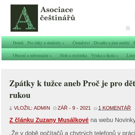
Domů
Pro žáky a studenty
»
Čtenářství
Divadlo a jiná umění
Obecné a informační
»
Sloh a stylistika
Výuka a škola
»
Liter
Zpátky k tužce aneb Proč je pro dět
rukou
VLOŽIL: ADMIN
ZÁŘ - 9 - 2021
1 KOMENTÁŘ
Z článku Zuzany Musálkové
na webu Novinky
„Že v době počítačů a chytrých telefonů v prá