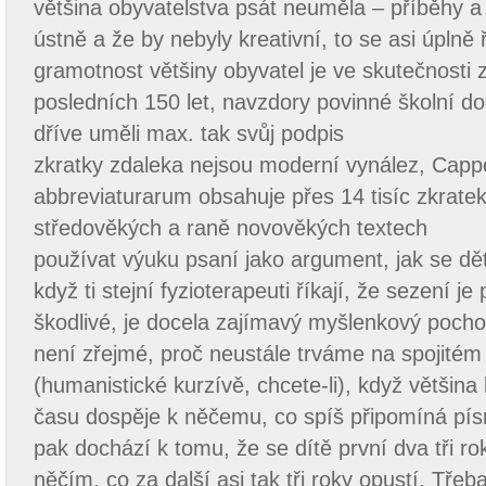
většina obyvatelstva psát neuměla – příběhy a
ústně a že by nebyly kreativní, to se asi úplně 
gramotnost většiny obyvatel je ve skutečnosti 
posledních 150 let, navzdory povinné školní do
dříve uměli max. tak svůj podpis
zkratky zdaleka nejsou moderní vynález, Cappe
abbreviaturarum obsahuje přes 14 tisíc zkrate
středověkých a raně novověkých textech
používat výuku psaní jako argument, jak se děti
když ti stejní fyzioterapeuti říkají, že sezení j
škodlivé, je docela zajímavý myšlenkový poch
není zřejmé, proč neustále trváme na spojité
(humanistické kurzívě, chcete-li), když většina 
času dospěje k něčemu, co spíš připomíná písm
pak dochází k tomu, že se dítě první dva tři ro
něčím, co za další asi tak tři roky opustí. Třeb