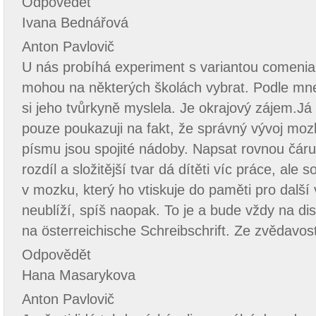
Odpovědět
Ivana Bednářová
Anton Pavlovič
U nás probíhá experiment s variantou comenia 
mohou na některých školách vybrat. Podle mne 
si jeho tvůrkyně myslela. Je okrajový zájem.Já
pouze poukazuji na fakt, že správný vývoj moz
písmu jsou spojité nádoby. Napsat rovnou čáru 
rozdíl a složitější tvar dá dítěti víc práce, ale
v mozku, který ho vtiskuje do paměti pro další
neublíží, spíš naopak. To je a bude vždy na d
na österreichische Schreibschrift. Ze zvědavos
Odpovědět
Hana Masarykova
Anton Pavlovič