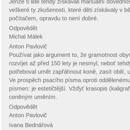
Jenže ti lidé tehdy získávali manuální dovednos
veškeré ty zkušenosti, které děti získávaly v 
počítačem, opravdu to není dobré.
Odpovědět
Michal Málek
Anton Pavlovič
Používat jako argument to, že gramotnost obyv
rozvíjet až před 150 lety je nesmyl, neboť teh
potřeboval umět zapřáhnout koně, zasít obilí,
Ve prospěch psacího písma oproti oddělenému
písmen: je estetičtější. Vžďyť krasopis (kaligra
ceněným uměním.
Odpovědět
Anton Pavlovič
Ivana Bednářová