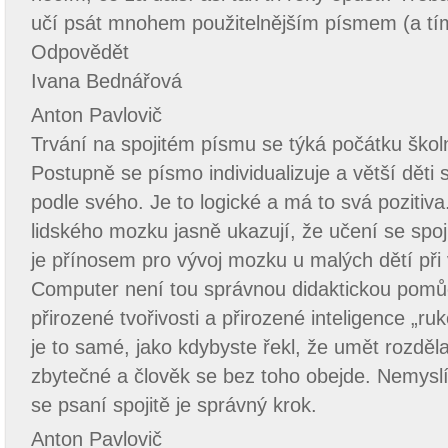
učí psát mnohem použitelnějším písmem (a tí
Odpovědět
Ivana Bednářová
Anton Pavlovič
Trvání na spojitém písmu se týká počátku školn
Postupně se písmo individualizuje a větší děti s
podle svého. Je to logické a má to svá poziti
lidského mozku jasně ukazují, že učení se sp
je přínosem pro vývoj mozku u malých dětí při 
Computer není tou správnou didaktickou pomů
přirozené tvořivosti a přirozené inteligence „ru
je to samé, jako kdybyste řekl, že umět rozděla
zbytečné a člověk se bez toho obejde. Nemyslí
se psaní spojitě je správný krok.
Anton Pavlovič