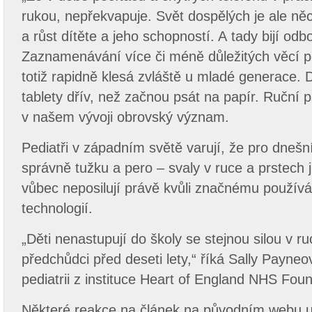
rukou, nepřekvapuje. Svět dospělých je ale něc
a růst dítěte a jeho schopností. A tady bijí odb
Zaznamenávání více či méně důležitých věcí 
totiž rapidně klesá zvláště u mladé generace. D
tablety dřív, než začnou psát na papír. Ruční 
v našem vývoji obrovský význam.
Pediatři v západním světě varují, že pro dnešní
správně tužku a pero – svaly v ruce a prstech 
vůbec neposilují právě kvůli značnému použív
technologií.
„Děti nenastupují do školy se stejnou silou v ruc
předchůdci před deseti lety,“ říká Sally Payneo
pediatrii z instituce Heart of England NHS Foun
Některé reakce na článek na původním webu 