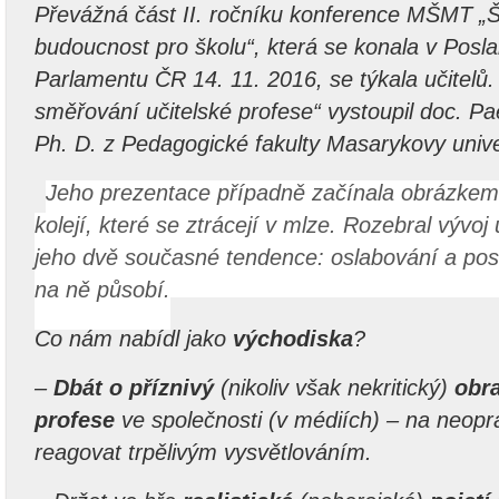
Převážná část II. ročníku konference MŠMT „Š
budoucnost pro školu“, která se konala v Pos
Parlamentu ČR 14. 11. 2016, se týkala učitelů
směřování učitelské profese“ vystoupil doc. P
Ph. D. z Pedagogické fakulty Masarykovy unive
Jeho prezentace případně začínala obrázkem 
kolejí, které se ztrácejí v mlze. Rozebral vývoj 
jeho dvě současné tendence: oslabování a posil
na ně působí.
Co nám nabídl jako
východiska
?
–
Dbát o příznivý
(nikoliv však nekritický)
obra
profese
ve společnosti (v médiích) – na neopr
reagovat trpělivým vysvětlováním.