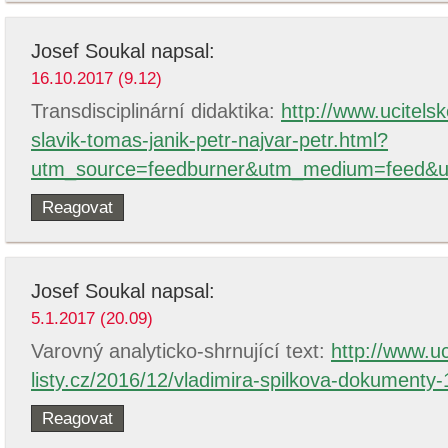
Josef Soukal
napsal:
16.10.2017 (9.12)
Transdisciplinární didaktika:
http://www.ucitelsk
slavik-tomas-janik-petr-najvar-petr.html?
utm_source=feedburner&utm_medium=feed&
Reagovat
Josef Soukal
napsal:
5.1.2017 (20.09)
Varovný analyticko-shrnující text:
http://www.uc
listy.cz/2016/12/vladimira-spilkova-dokumenty-
Reagovat