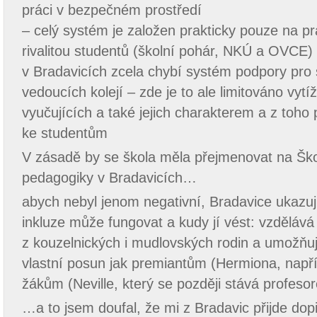
práci v bezpečném prostředí
– celý systém je založen prakticky pouze na prá
rivalitou studentů (školní pohár, NKÚ a OVCE)
v Bradavicích zcela chybí systém podpory pro
vedoucích kolejí – zde je to ale limitováno vytí
vyučujících a také jejich charakterem a z toh
ke studentům
V zásadě by se škola měla přejmenovat na Ško
pedagogiky v Bradavicích…
abych nebyl jenom negativní, Bradavice ukazují
inkluze může fungovat a kudy jí vést: vzděláv
z kouzelnických i mudlovských rodin a umožňuj
vlastní posun jak premiantům (Hermiona, napří
žákům (Neville, který se později stává profesor
…a to jsem doufal, že mi z Bradavic přijde dopi