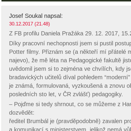
Josef Soukal
napsal:
30.12.2017 (21.48)
Z FB profilu Daniela Pražáka 29. 12. 2017, 15.
Díky pracovní nechopnosti jsem si pustil post
Potter filmy. Přiznám se (a někteří mí přátelé m
najevo), že mě léta na Pedagogické fakultě jist
uvědomil jsem si to zejména ve chvílích, kdy 
bradavických učitelů díval pohledem “moderní”
je známá, formulovaná, vyzkoušená a znovu ob
posledních sto let, v ČR zvlášť) pedagogiky.
– Pojďme si tedy shrnout, co se můžeme z Har
dozvědět:
ředitel Brumbál je (pravděpodobně) zavalen pr
a komunikací s ministerstvem, jelikož nemá vů