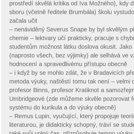
prostředí skvělá kritika od Iva Možného), kdy d
sboru (včetně ředitele Brumbála) školu vystudo
začala učit
– nenáviděný Severus Snape by byl skvělým př
chemie – lektvary učí prakticky, pracuje s ch
studentům možnost látku doslova okusit. Jako 
(naprosto všech, bez výjimky) ale selhává ve 
hodnocení a spravedlivému přístupu obecně
– i když by se mohlo zdát, že v Bradavicích pře
metoda výuky, naštěstí tomu tak není – velmi do
profesor Binns, profesor Kratiknot a samozřej
Umbridgeové (zde můžeme skvěle pozorovat 
systému do kurikula a do výuky obecně)
– Remus Lupin, vyučující, který propojuje teorii
literaturou, je didakticky schopný, tráví se st
také svůj volný čas, přizpůsobuje tempo výu