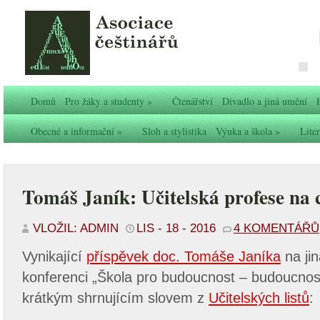
Domů
Pro žáky a studenty
»
Čtenářství
Divadlo a jiná umění
Obecné a informační
»
Sloh a stylistika
Výuka a škola
»
Liter
Tomáš Janík: Učitelská profese na
VLOŽIL: ADMIN
LIS - 18 - 2016
4 KOMENTÁŘŮ
Vynikající
příspěvek doc. Tomáše Janíka
na jin
konferenci „Škola pro budoucnost – budoucnos
krátkým shrnujícím slovem z
Učitelských listů
: