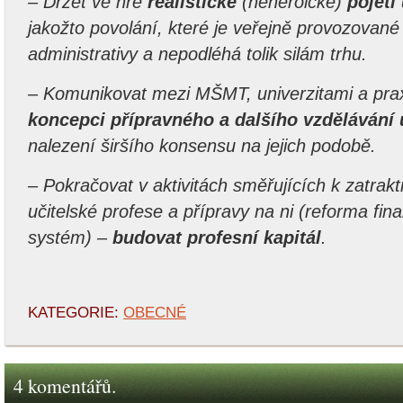
– Držet ve hře
realistické
(neheroické)
pojetí
jakožto povolání, které je veřejně provozované 
administrativy a nepodléhá tolik silám trhu.
– Komunikovat mezi MŠMT, univerzitami a pra
koncepci přípravného a dalšího vzdělávání 
nalezení širšího konsensu na jejich podobě.
– Pokračovat v aktivitách směřujících k zatrakt
učitelské profese a přípravy na ni (reforma fin
systém) –
budovat profesní kapitál
.
KATEGORIE:
OBECNÉ
4 komentářů.