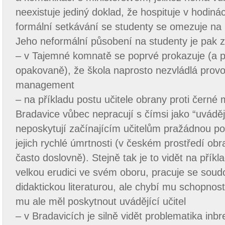
neexistuje jediný doklad, že hospituje v hodiná
formální setkávání se studenty se omezuje n
Jeho neformální působení na studenty je pak 
– v Tajemné komnatě se poprvé prokazuje (a p
opakovaně), že škola naprosto nezvládlá provo
management
– na příkladu postu učitele obrany proti černé 
Bradavice vůbec nepracují s čímsi jako “uváděj
neposkytují začínajícím učitelům pražádnou p
jejich rychlé úmrtnosti (v českém prostředí ob
často doslovně). Stejně tak je to vidět na přík
velkou erudici ve svém oboru, pracuje se soud
didaktickou literaturou, ale chybí mu schopnost
mu ale měl poskytnout uvádějící učitel
– v Bradavicích je silně vidět problematika in