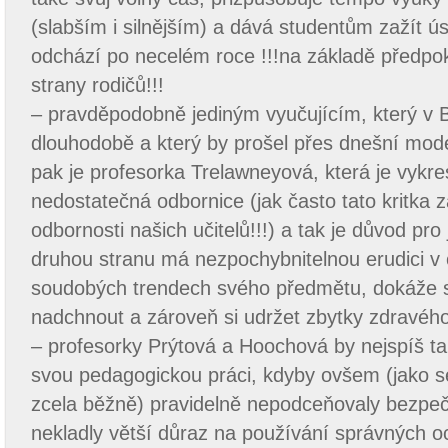
(slabším i silnějším) a dává studentům zažít ú
odchází po necelém roce !!!na základě předpo
strany rodičů!!!
– pravděpodobně jediným vyučujícím, který v 
dlouhodobě a který by prošel přes dnešní mode
pak je profesorka Trelawneyová, která je vykre
nedostatečná odbornice (jak často tato kritka
odbornosti našich učitelů!!!) a tak je důvod pr
druhou stranu má nezpochybnitelnou erudici v o
soudobých trendech svého předmětu, dokáže 
nadchnout a zároveň si udržet zbytky zdravé
– profesorky Prýtová a Hoochová by nejspíš tak
svou pedagogickou práci, kdyby ovšem (jako se
zcela běžně) pravidelně nepodceňovaly bezpeč
nekladly větší důraz na používání správných