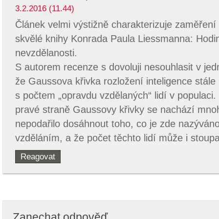
3.2.2016 (11.44)
Článek velmi výstižně charakterizuje zaměření
skvělé knihy Konrada Paula Liessmanna: Hodi
nevzdělanosti.
S autorem recenze s dovoluji nesouhlasit v jed
že Gaussova křivka rozložení inteligence stále 
s počtem „opravdu vzdělaných“ lidí v populaci
pravé straně Gaussovy křivky se nachází mnoho
nepodařilo dosáhnout toho, co je zde nazývá
vzděláním, a že počet těchto lidí může i stoupa
Reagovat
Zanechat odpověď