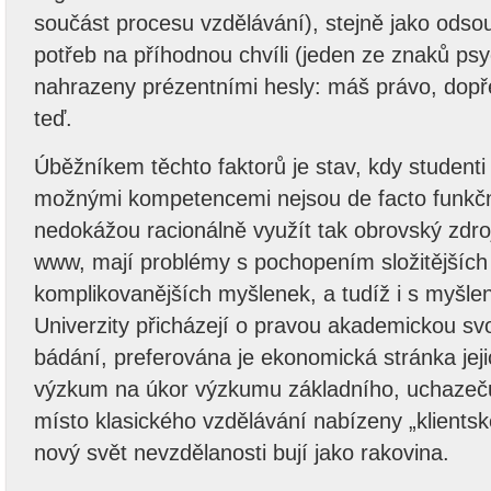
součást procesu vzdělávání), stejně jako odso
potřeb na příhodnou chvíli (jeden ze znaků psy
nahrazeny prézentními hesly: máš právo, dopřej
teď.
Úběžníkem těchto faktorů je stav, kdy student
možnými kompetencemi nejsou de facto funkč
nedokážou racionálně využít tak obrovský zdroj 
www, mají problémy s pochopením složitějších 
komplikovanějších myšlenek, a tudíž i s myšl
Univerzity přicházejí o pravou akademickou s
bádání, preferována je ekonomická stránka jej
výzkum na úkor výzkumu základního, uchazeč
místo klasického vzdělávání nabízeny „klientsk
nový svět nevzdělanosti bují jako rakovina.