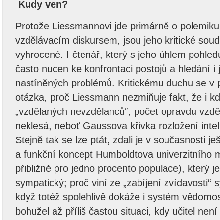
Kudy ven?
Protože Liessmannovi jde primárně o polemiku
vzdělávacím diskursem, jsou jeho kritické soud
vyhrocené. I čtenář, který s jeho úhlem pohled
často nucen ke konfrontaci postojů a hledání i 
nastíněných problémů. Kritickému duchu se v p
otázka, proč Liessmann nezmiňuje fakt, že i kd
„vzdělaných nevzdělanců“, počet opravdu vzděl
neklesá, neboť Gaussova křivka rozložení inteli
Stejně tak se lze ptát, zdali je v současnosti je
a funkční koncept Humboldtova univerzitního 
přibližně pro jedno procento populace), který 
sympatický; proč viní ze „zabíjení zvídavosti“
když totéž spolehlivě dokáže i systém vědomos
bohužel až příliš častou situaci, kdy učitel není 