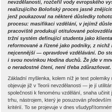
nevzdělanosti, rozčeřil vody evropského vy
realizujícího Boloňský proces jasně znějíc
jenž poukazoval na některé důsledky tohot
procesu: masifikaci vzdělání, v jejímž důs
pracoviště produkují otitulované polovzděl
tržní systém definující studenta jako klienta
reformované a řízené jako podniky, z nichž 
nejcennější — opravdové vzdělávání. Do st
i svou novinkou Hodina duchů. Že jde v m
o neradostné čtení, není třeba zdůrazňovat.
Základní myšlenka, kolem níž je text polemiky 
objevuje již v Teorii nevzdělanosti — je jí utilit
společnosti k fenoménu vzdělání, snaha učinit
trhu, nástrojem, který je posuzován předevší
kritérií. To se projevuje v dnes všudypřítomné