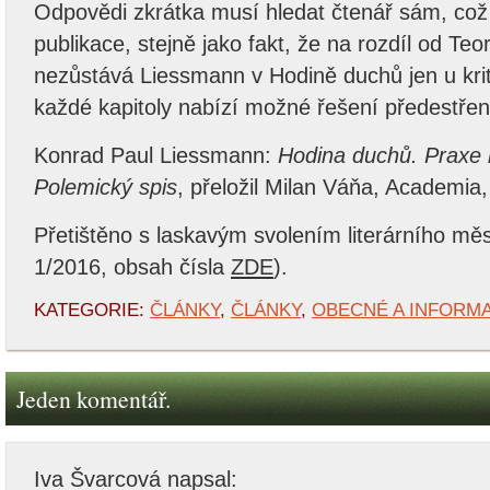
Odpovědi zkrátka musí hledat čtenář sám, což 
publikace, stejně jako fakt, že na rozdíl od Teo
nezůstává Liessmann v Hodině duchů jen u kriti
každé kapitoly nabízí možné řešení předestře
Konrad Paul Liessmann:
Hodina duchů. Praxe 
Polemický spis
, přeložil Milan Váňa, Academia
Přetištěno s laskavým svolením literárního mě
1/2016, obsah čísla
ZDE
).
KATEGORIE:
ČLÁNKY
,
ČLÁNKY
,
OBECNÉ A INFORM
Jeden komentář.
Iva Švarcová
napsal: