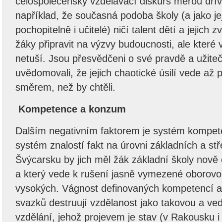
celospolečenský vzdělávací diskurs měrou dří
například, že současná podoba školy (a jako je
pochopitelně i učitelé) ničí talent dětí a jejich
žáky připravit na výzvy budoucnosti, ale které 
netuší. Jsou přesvědčeni o své pravdě a užitečn
uvědomovali, že jejich chaotické úsilí vede až 
směrem, než by chtěli.
Kompetence a konzum
Dalším negativním faktorem je systém kompeten
systém znalostí fakt na úrovni základních a stř
Švýcarsku by jich měl žák základní školy nově o
a který vede k rušení jasně vymezené oborovos
vysokých. Vágnost definovaných kompetencí a
svazků destruují vzdělanost jako takovou a ved
vzdělání, jehož projevem je stav (v Rakousku i