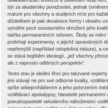
deakademizaci univerzit a udělování titulů těm
být za akademiky považováni, jednak (směrem
maturit pro všechny a studijních míst pro kaž
důsledkem je pak devalvace formy i obsahu vz
vytvářet pocit soustavného ohrožení jeho kvali
takřka permanentních reforem. Školy se mění v
probíhají experimenty, o jejichž opravdových d
nepřemýšlí (například celoplošná inkluze), a ce
se stává bojištěm ideologií, „jež všechny přiroze
ale z naprosto odlišných perspektiv“.
Tento stav je ideální líhní pro takzvané experty
jimi stávají ne pro své odborné kvality, vzdělá
spíše sebeprohlášením a jeho potvrzením médii
vzdělávací apokalypsy, hlasatelé permanentní
pseudospasitelé sekulárního náboženství vzdělá