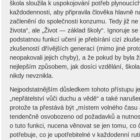
škola sloužila k uspokojování potřeb plynoucíc
každodennosti, aby připravila člověka hlavně 
začlenění do společnosti konzumu. Tedy již ne
života“, ale „Život — základ školy“. Ignoruje se
podstatnou funkcí učení je přebírání cizí zkuše
zkušeností dřívějších generací (mimo jiné pro
neopakovali jejich chyby), a že pokud by byla ž
nejlepším způsobem, jak dosíci vzdělání, ško
nikdy nevznikla.
Nejpodstatnějším důsledkem tohoto přístupu j
„nepřátelství vůči duchu a vědě“ a také narušen
protože ta přestává být „místem volného času a
tendenčně osvobozeno od požadavků a nutnost
o tuto funkci, nucena věnovat se jen tomu, co
potřebuje, co je upotřebitelné v každodenní ru