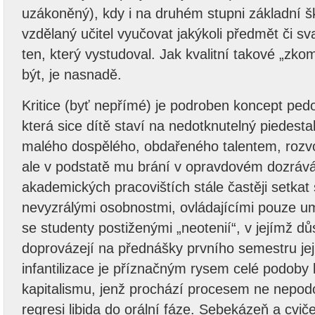
uzákoněný), kdy i na druhém stupni základní 
vzdělaný učitel vyučovat jakýkoli předmět či s
ten, který vystudoval. Jak kvalitní takové „zk
být, je nasnadě.
Kritice (byť nepřímé) je podroben koncept ped
která sice dítě staví na nedotknutelný piedestal
malého dospělého, obdařeného talentem, rozv
ale v podstatě mu brání v opravdovém dozráván
akademických pracovištích stále častěji setkat 
nevyzrálými osobnostmi, ovládajícími pouze u
se studenty postiženými „neotenií“, v jejímž dů
doprovázejí na přednášky prvního semestru jeji
infantilizace je příznačným rysem celé podob
kapitalismu, jenž prochází procesem ne nepo
regresi libida do orální fáze. Sebekázeň a cvič