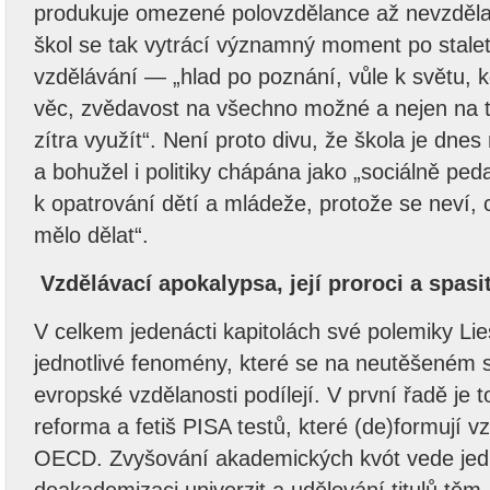
produkuje omezené polovzdělance až nevzděla
škol se tak vytrácí významný moment po stalet
vzdělávání — „hlad po poznání, vůle k světu, 
věc, zvědavost na všechno možné a nejen na t
zítra využít“. Není proto divu, že škola je dnes
a bohužel i politiky chápána jako „sociálně ped
k opatrování dětí a mládeže, protože se neví, c
mělo dělat“.
Vzdělávací apokalypsa, její proroci a spasi
V celkem jedenácti kapitolách své polemiky Li
jednotlivé fenomény, které se na neutěšeném 
evropské vzdělanosti podílejí. V první řadě je 
reforma a fetiš PISA testů, které (de)formují 
OECD. Zvyšování akademických kvót vede jed