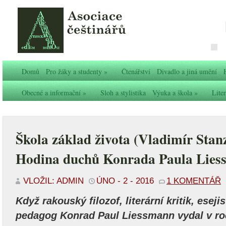
Domů
Pro žáky a studenty
»
Čtenářství
Divadlo a jiná umění
Obecné a informační
»
Sloh a stylistika
Výuka a škola
»
Liter
Škola základ života (Vladimír Stanz
Hodina duchů Konrada Paula Lies
VLOŽIL: ADMIN
ÚNO - 2 - 2016
1 KOMENTÁŘ
Když rakouský filozof, literární kritik, esej
pedagog Konrad Paul Liessmann vydal v roc