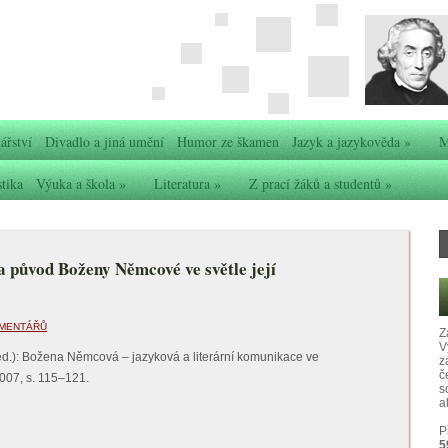
ářství
Divadlo a jiná umění
Humor ze škamen
Jazyk a jazykověda
»
M
stika
Výuka a škola
»
Literatura
»
Z prací žáků a studentů
»
 původ Boženy Němcové ve světle její
OMENTÁŘŮ
Z
V
d.): Božena Němcová – jazyková a literární komunikace ve
z
č
007, s. 115–121.
s
ak
P
5