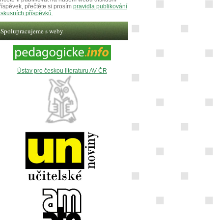
říspěvek, přečtěte si prosím
pravidla publikování
iskusních příspěvků.
Spolupracujeme s weby
Ústav pro českou literaturu AV ČR