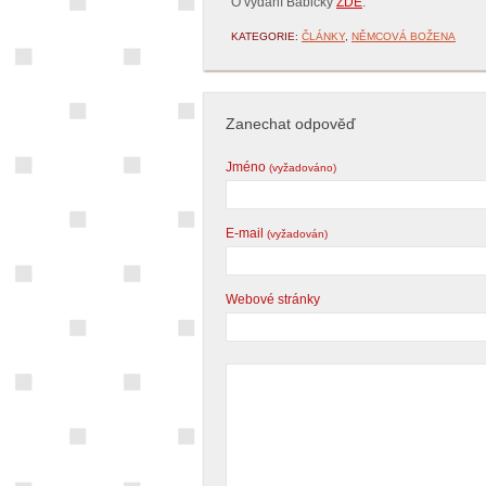
O vydání Babičky
ZDE
.
KATEGORIE:
ČLÁNKY
,
NĚMCOVÁ BOŽENA
Zanechat odpověď
Jméno
(vyžadováno)
E-mail
(vyžadován)
Webové stránky