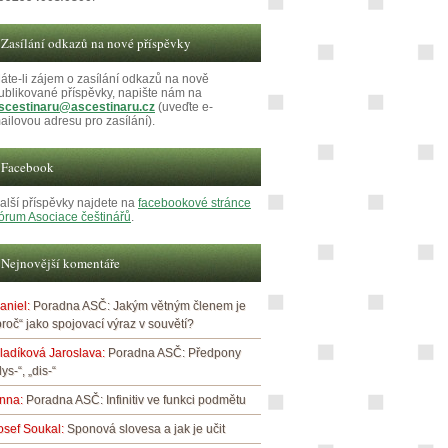
Zasílání odkazů na nové příspěvky
áte-li zájem o zasílání odkazů na nově
ublikované příspěvky, napište nám na
scestinaru@ascestinaru.cz
(uveďte e-
ailovou adresu pro zasílání).
Facebook
alší příspěvky najdete na
facebookové stránce
órum Asociace češtinářů
.
Nejnovější komentáře
aniel
:
Poradna ASČ: Jakým větným členem je
proč“ jako spojovací výraz v souvětí?
ladíková Jaroslava
:
Poradna ASČ: Předpony
dys-“, „dis-“
nna
:
Poradna ASČ: Infinitiv ve funkci podmětu
osef Soukal
:
Sponová slovesa a jak je učit