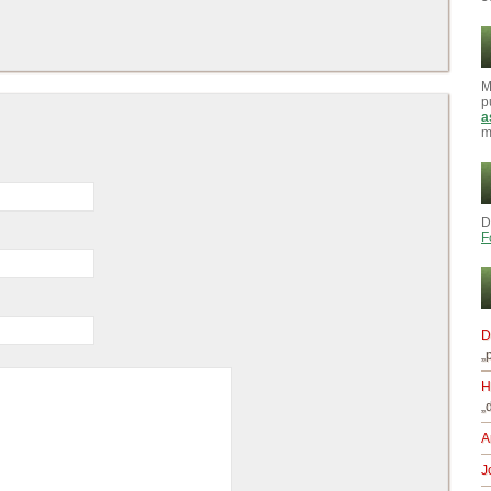
M
p
a
m
D
F
D
„
H
„
A
J