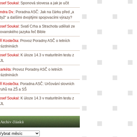
osef Soukal
:
Sponová slovesa a jak je učit
indra Dv.
:
Poradna ASČ: Jak na čárku před „a
dyž“ a dalšími dvojitými spojovacími výrazy?
osef Soukal
:
Svatí Crha a Strachota udělali ze
lovanského jazyka řeč Bible
iří Kostečka
:
Provoz Poradny ASČ o letních
rázdninách
osef Soukal
:
K úloze 14.3 v maturitním testu z
JL
arkéta
:
Provoz Poradny ASČ o letních
rázdninách
iří Kostečka
:
Poradna ASČ: Určování slovních
ruhů na ZŠ a SŠ
osef Soukal
:
K úloze 14.3 v maturitním testu z
JL
Archiv článků
rchiv
lánků