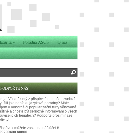
aturita
»
Poradna ASČ
»
O nás
PODPOŘTE NÁS!
aujal Vás některý z příspěvků na našem webu?
yužili jste nabídku jazykové poradny? Máte
ájem o odborné či popularizační texty věnované
eštině a chcete být seriózně informováni o všech
ouvisejících tématech? Podpořte prosím naše
tivity!
říspěvek můžete zaslat na náš účet č.
992994003/0800
.