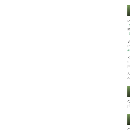
P
M
S
n
a
K
e
p
S
a
C
p
C