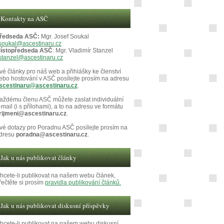
Kontakty na ASČ
ředseda ASČ:
Mgr. Josef Soukal
soukal@ascestinaru.cz
ístopředseda ASČ
: Mgr. Vladimír Stanzel
stanzel@ascestinaru.cz
vé články pro náš web a přihlášky ke členství
ebo hostování v ASČ posílejte prosím na adresu
scestinaru@ascestinaru.cz
.
aždému členu ASČ můžete zaslat individuální
-mail (i s přílohami), a to na adresu ve formátu
rijmeni@ascestinaru.cz
.
vé dotazy pro Poradnu ASČ posílejte prosím na
dresu
poradna@ascestinaru.cz
.
Jak u nás publikovat články
hcete-li publikovat na našem webu článek,
řečtěte si prosím
pravidla publikování článků.
Jak u nás publikovat diskusní příspěvky
hcete-li publikovat na našem webu diskusní