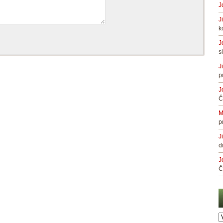
J
J
k
J
s
J
p
J
Č
M
p
J
d
J
Č
A
č