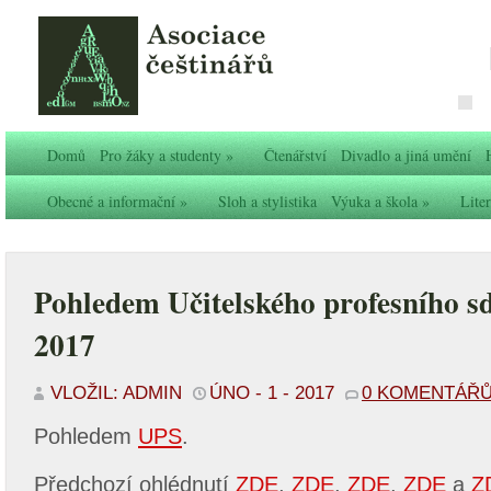
Domů
Pro žáky a studenty
»
Čtenářství
Divadlo a jiná umění
Obecné a informační
»
Sloh a stylistika
Výuka a škola
»
Liter
Pohledem Učitelského profesního s
2017
VLOŽIL: ADMIN
ÚNO - 1 - 2017
0 KOMENTÁŘ
Pohledem
UPS
.
Předchozí ohlédnutí
ZDE
,
ZDE
,
ZDE
,
ZDE
a
Z