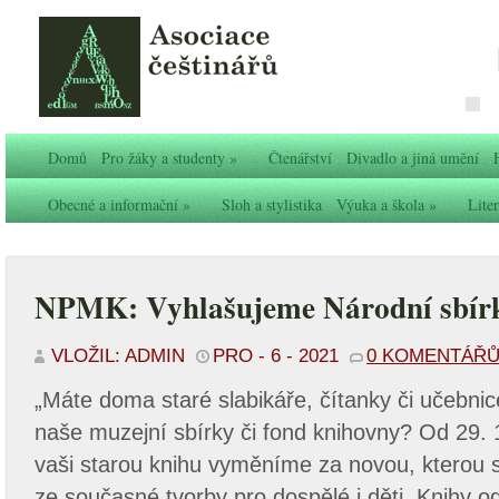
Domů
Pro žáky a studenty
»
Čtenářství
Divadlo a jiná umění
Obecné a informační
»
Sloh a stylistika
Výuka a škola
»
Liter
NPMK: Vyhlašujeme Národní sbírk
VLOŽIL: ADMIN
PRO - 6 - 2021
0 KOMENTÁŘ
„Máte doma staré slabikáře, čítanky či učebnic
naše muzejní sbírky či fond knihovny? Od 29. 
vaši starou knihu vyměníme za novou, kterou s
ze současné tvorby pro dospělé i děti. Knihy o