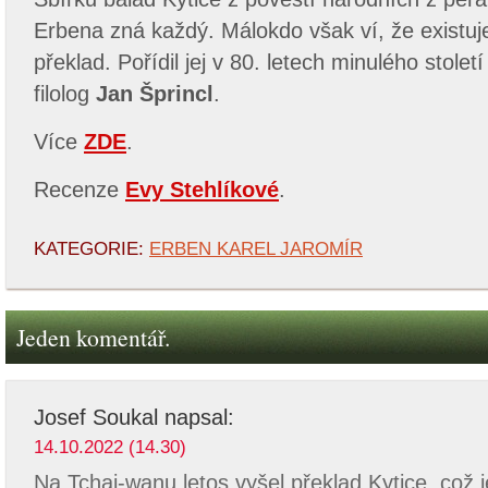
Erbena zná každý. Málokdo však ví, že existuje 
překlad. Pořídil jej v 80. letech minulého stolet
filolog
Jan Šprincl
.
Více
ZDE
.
Recenze
Evy Stehlíkové
.
KATEGORIE:
ERBEN KAREL JAROMÍR
Jeden komentář.
Josef Soukal
napsal:
14.10.2022 (14.30)
Na Tchaj-wanu letos vyšel překlad Kytice, což 