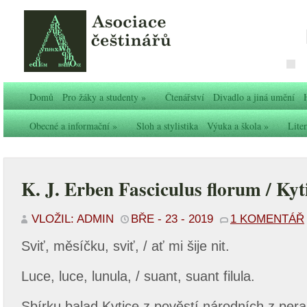
Domů
Pro žáky a studenty
»
Čtenářství
Divadlo a jiná umění
Obecné a informační
»
Sloh a stylistika
Výuka a škola
»
Liter
K. J. Erben Fasciculus florum / Kyt
VLOŽIL: ADMIN
BŘE - 23 - 2019
1 KOMENTÁŘ
Sviť, měsíčku, sviť, / ať mi šije nit.
Luce, luce, lunula, / suant, suant filula.
Sbírku balad Kytice z pověstí národních z per