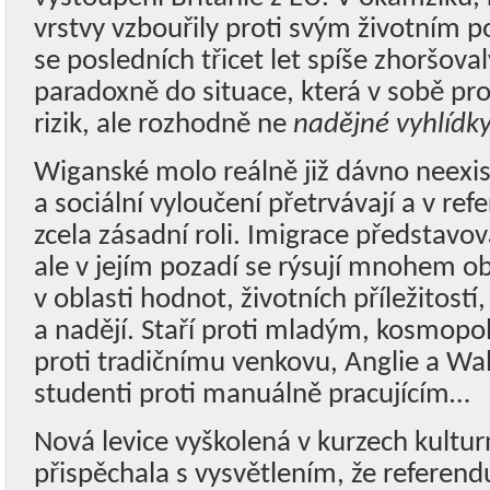
vrstvy vzbouřily proti svým životním 
se posledních třicet let spíše zhoršoval
paradoxně do situace, která v sobě p
rizik, ale rozhodně ne
nadějné vyhlídk
Wiganské molo reálně již dávno neexist
a sociální vyloučení přetrvávají a v ref
zcela zásadní roli. Imigrace představov
ale v jejím pozadí se rýsují mnohem ob
v oblasti hodnot, životních příležitostí
a nadějí. Staří proti mladým, kosmopo
proti tradičnímu venkovu, Anglie a Wal
studenti proti manuálně pracujícím…
Nová levice vyškolená v kurzech kultur
přispěchala s vysvětlením, že referen