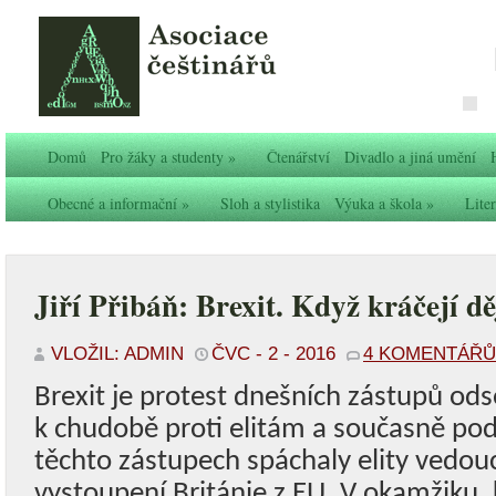
Domů
Pro žáky a studenty
»
Čtenářství
Divadlo a jiná umění
Obecné a informační
»
Sloh a stylistika
Výuka a škola
»
Liter
Jiří Přibáň: Brexit. Když kráčejí dě
VLOŽIL: ADMIN
ČVC - 2 - 2016
4 KOMENTÁŘŮ
Brexit je protest dnešních zástupů od
k chudobě proti elitám a současně pod
těchto zástupech spáchaly elity vedou
vystoupení Británie z EU. V okamžiku, 