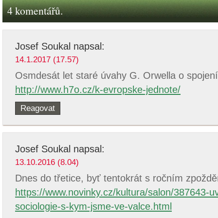
4 komentářů.
Josef Soukal
napsal:
14.1.2017 (17.57)
Osmdesát let staré úvahy G. Orwella o spojení
http://www.h7o.cz/k-evropske-jednote/
Reagovat
Josef Soukal
napsal:
13.10.2016 (8.04)
Dnes do třetice, byť tentokrát s ročním zpožd
https://www.novinky.cz/kultura/salon/387643-u
sociologie-s-kym-jsme-ve-valce.html