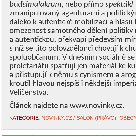
buď
simulakrum
, nebo přímo
spektákl
,
zmanipulovaný agenturami a politický
daleko k autentické mobilizaci a hlasu
omezenost samotného dělení politiky 
a autentickou, překvapí především mír
s níž se tito polovzdělanci chovají k c
spoluobčanům. V dnešním sociálně se
proletariátu spatřují jen materiál ke k
a přistupují k němu s cynismem a arog
kroutil hlavou nejspíš i někdejší imperi
Veličenstva.
Článek najdete na
www.novinky.cz
.
KATEGORIE:
NOVINKY.CZ / SALON (PRÁVO)
,
OBEC