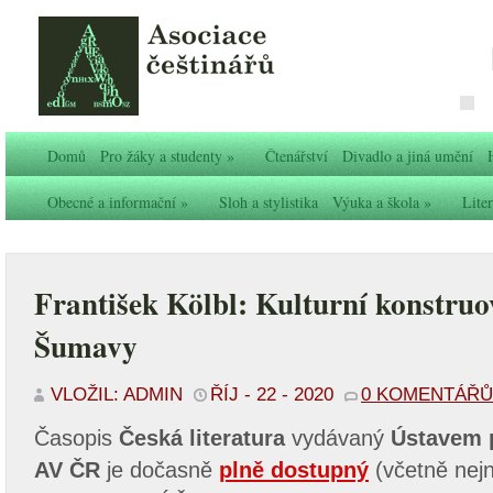
Domů
Pro žáky a studenty
»
Čtenářství
Divadlo a jiná umění
Obecné a informační
»
Sloh a stylistika
Výuka a škola
»
Liter
František Kölbl: Kulturní konstruo
Šumavy
VLOŽIL: ADMIN
ŘÍJ - 22 - 2020
0 KOMENTÁŘŮ
Časopis
Česká literatura
vydávaný
Ústavem p
AV ČR
je dočasně
plně dostupný
(včetně nejn