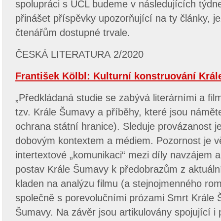
spolupráci s ÚČL budeme v následujících týdn
přinášet příspěvky upozorňující na ty články, j
čtenářům dostupné trvale.
ČESKÁ LITERATURA 2/2020
František Kölbl: Kulturní konstruování Krá
„Předkládaná studie se zabývá literárními a f
tzv. Krále Šumavy a příběhy, které jsou námět
ochrana státní hranice). Sleduje provázanost jed
dobovým kontextem a médiem. Pozornost je v
intertextové „komunikaci“ mezi díly navzájem a
postav Krále Šumavy k předobrazům z aktuální
kladen na analýzu filmu (a stejnojmenného ro
společně s porevolučními prózami Smrt Krále 
Šumavy. Na závěr jsou artikulovány spojující i 