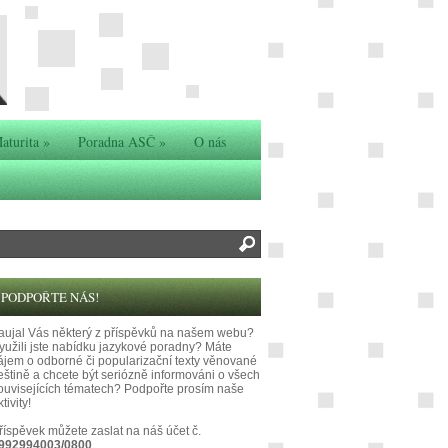
aturita
»
Poradna ASČ
»
O nás
PODPOŘTE NÁS!
aujal Vás některý z příspěvků na našem webu?
yužili jste nabídku jazykové poradny? Máte
ájem o odborné či popularizační texty věnované
eštině a chcete být seriózně informováni o všech
ouvisejících tématech? Podpořte prosím naše
tivity!
říspěvek můžete zaslat na náš účet č.
992994003/0800
.