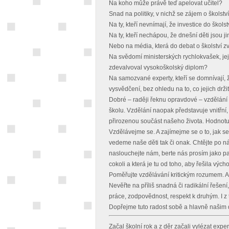
Na koho může právě teď apelovat učitel?
Snad na politiky, v nichž se zájem o školst
Na ty, kteří nevnímají, že investice do škol
Na ty, kteří nechápou, že dnešní děti jsou jin
Nebo na média, která do debat o školství 
Na svědomí ministerských rychlokvašek, jej
zdevalvoval vysokoškolský diplom?
Na samozvané experty, kteří se domnívají, 
vysvědčení, bez ohledu na to, co jejich drži
Dobré – raději řeknu opravdové – vzdělání
školu. Vzdělání naopak představuje vnitřn
přirozenou součást našeho života. Hodnotu
Vzdělávejme se. A zajímejme se o to, jak se 
vedeme naše děti tak či onak. Chtějte po nás 
naslouchejte nám, berte nás prosím jako par
cokoli a která je tu od toho, aby řešila vý
Poměřujte vzdělávání kritickým rozumem. Ale
Nevěřte na příliš snadná či radikální řešení,
práce, zodpovědnost, respekt k druhým. I z t
Dopřejme tuto radost sobě a hlavně našim
Začal školní rok a z děr začali vylézat experti