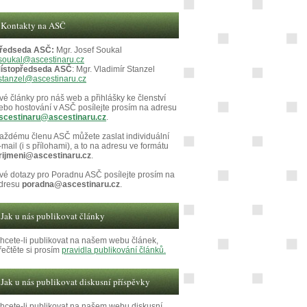
Kontakty na ASČ
ředseda ASČ:
Mgr. Josef Soukal
soukal@ascestinaru.cz
ístopředseda ASČ
: Mgr. Vladimír Stanzel
stanzel@ascestinaru.cz
vé články pro náš web a přihlášky ke členství
ebo hostování v ASČ posílejte prosím na adresu
scestinaru@ascestinaru.cz
.
aždému členu ASČ můžete zaslat individuální
-mail (i s přílohami), a to na adresu ve formátu
rijmeni@ascestinaru.cz
.
vé dotazy pro Poradnu ASČ posílejte prosím na
dresu
poradna@ascestinaru.cz
.
Jak u nás publikovat články
hcete-li publikovat na našem webu článek,
řečtěte si prosím
pravidla publikování článků.
Jak u nás publikovat diskusní příspěvky
hcete-li publikovat na našem webu diskusní