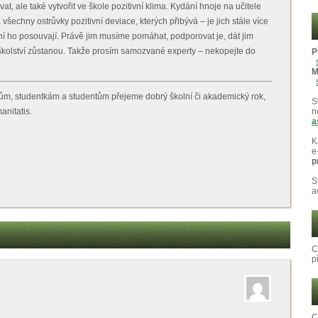
ovat, ale také vytvořit ve škole pozitivní klima. Kydání hnoje na učitele
šechny ostrůvky pozitivní deviace, kterých přibývá – je jich stále více
ní ho posouvají. Právě jim musíme pomáhat, podporovat je, dát jim
 školství zůstanou. Takže prosím samozvané experty – nekopejte do
P
M
m, studentkám a studentům přejeme dobrý školní či akademický rok,
S
anitatis.
n
a
K
e
p
S
a
C
p
C