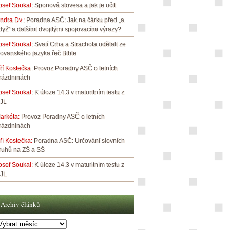
osef Soukal
:
Sponová slovesa a jak je učit
indra Dv.
:
Poradna ASČ: Jak na čárku před „a
dyž“ a dalšími dvojitými spojovacími výrazy?
osef Soukal
:
Svatí Crha a Strachota udělali ze
lovanského jazyka řeč Bible
iří Kostečka
:
Provoz Poradny ASČ o letních
rázdninách
osef Soukal
:
K úloze 14.3 v maturitním testu z
JL
arkéta
:
Provoz Poradny ASČ o letních
rázdninách
iří Kostečka
:
Poradna ASČ: Určování slovních
ruhů na ZŠ a SŠ
osef Soukal
:
K úloze 14.3 v maturitním testu z
JL
Archiv článků
rchiv
lánků