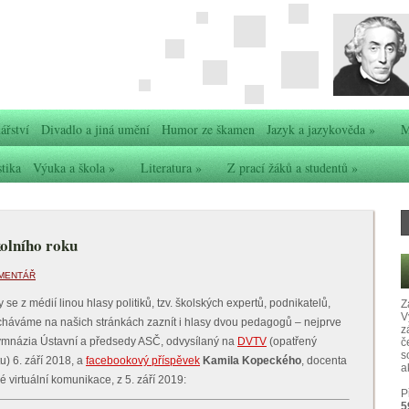
ářství
Divadlo a jiná umění
Humor ze škamen
Jazyk a jazykověda
»
M
stika
Výuka a škola
»
Literatura
»
Z prací žáků a studentů
»
kolního roku
MENTÁŘ
e z médií linou hlasy politiků, tzv. školských expertů, podnikatelů,
Z
V
echáváme na našich stránkách zaznít i hlasy dvou pedagogů – nejprve
z
Gymnázia Ústavní a předsedy ASČ, odvysílaný na
DVTV
(opatřený
č
s
u) 6. září 2018, a
facebookový příspěvek
Kamila Kopeckého
, docenta
ak
virtuální komunikace, z 5. září 2019:
P
5