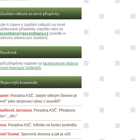
Zasílání odkazů na nové příspěvky
áte-li zájem o zasílání odkazů na nově
ublikované příspěvky, napište nám na
scestinaru@ascestinaru.cz
(uveďte e-
ailovou adresu pro zasílání).
Facebook
alší příspěvky najdete na
facebookové stránce
órum Asociace češtinářů
.
Nejnovější komentáře
aniel
:
Poradna ASČ: Jakým větným členem je
proč“ jako spojovací výraz v souvětí?
ladíková Jaroslava
:
Poradna ASČ: Předpony
dys-“, „dis-“
nna
:
Poradna ASČ: Infinitiv ve funkci podmětu
osef Soukal
:
Sponová slovesa a jak je učit