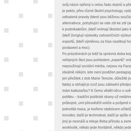
svůj názor opřený o celou řadu dojmů a před
je peklo; přes různé školní psychology, vydá
odhalené pravdy (které jsou běžnou součást
alternativce, pohybující se ode zdi ke zdi (an
k podnikatelům, (kteří vnímají školství jako 
(kteří žonglují výsledky zahraničních výzku
expertů, (kteří výměnou za hlas naslibují ho
postavení a moc).
Po prázdninách je totiž ta správná doba kopn
veřejných škol jsou pohledem „expertů“ vn
nepoužívají sociální média, nejsou na Faceb
ideálně někým, kdo není postižen pedagogick
jen přežitek z dob Marie Terezie, důležité 
fakta) a obhájit je (což jsou základní před
mám kalkulačku? K čemu vědět něco o svě
politiku – tradiční politické strany už netáh
průbojné, umí přesvědčit voliče a pošpinit vš
jednolitá masa, je tvořeno statisícem učitelů,
inovátor, další je technokrat, další je spíše
jiný je nesnáší a miluje třeba přírodu a země
workholik, někdo jede frontálně, někdo jed