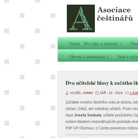
Domů
Pro žáky a studenty
»
Čten
Obecné a informační
»
Sloh a styli
Dva učitelské hlasy k začátku š
VLOŽIL: ADMIN
ZÁŘ - 10 - 2018
1 KO
Začátek nového školního roku je dobou, kdy s
občas i žáků, ale málokdy učitelů. Proto n
Apel
Josefa Soukala
, učitele pražského 
ovšem titulkem nepostihujícím podstatu text
PdF UP Olomouc z Centra prevence rizikové 