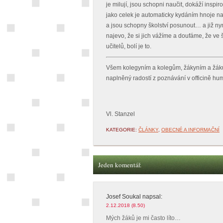
je milují, jsou schopni naučit, dokáží inspir
jako celek je automaticky kydáním hnoje na v
a jsou schopny školství posunout… a již ny
najevo, že si jich vážíme a doufáme, že ve
učitelů, bolí je to.
Všem kolegyním a kolegům, žákyním a žáků
naplněný radostí z poznávání v officině hum
Vl. Stanzel
KATEGORIE:
ČLÁNKY
,
OBECNÉ A INFORMAČNÍ
Jeden komentář.
Josef Soukal
napsal:
2.12.2018 (8.50)
Mých žáků je mi často líto…