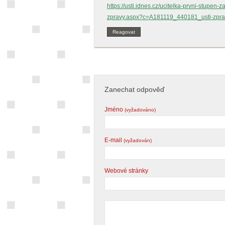
https://usti.idnes.cz/ucitelka-prvni-stupen-
zpravy.aspx?c=A181119_440181_usti-zpr
Reagovat
Zanechat odpověď
Jméno
(vyžadováno)
E-mail
(vyžadován)
Webové stránky