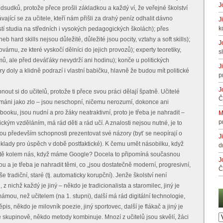
J
sudků, protože přece prošli základkou a každý ví, že veřejné školství
vající se za učitele, kteří nám přišli za drahý peníz odhalit dávno
J
k
í studia na středních i vysokých pedagogických školách); přes
eb hard skills nejsou důležité, důležité jsou pocity, vztahy a soft skills);
J
továrnu, ze které vyskočí dělníci do jejich provozů); experty teoretiky,
s
mů, ale před deváťáky nevydrží ani hodinu); konče u politických
J
ry doly a klidně podrazí i vlastní babičku, hlavně že budou mít politické
p
J
out si do učitelů, protože ti přece svou práci dělají špatně. Učitelé
Č
ímáni jako zlo – jsou neschopní, ničemu nerozumí, dokonce ani
ooku, jsou nudní a pro žáky neatraktivní, proto je třeba je nahradit –
M
p
ým vzděláním, má rád děti a rád učí. A znalosti nejsou nutné, je to
jsou především schopnosti prezentovat své názory (byť se neopírají o
J
poklady pro úspěch v době postfaktické). K čemu umět násobilku, když
d
tě kolem nás, když máme Google? Docela to připomíná současnou
J
nou a je třeba je nahradit těmi, co „jsou dostatečně moderní, progresivní,
Č
e tradiční, staré (tj. automaticky korupční). Jenže školství není
 z nichž každý je jiný – někdo je tradicionalista a staromilec, jiný je
 mámou, než učitelem (na 1. stupni), další má rád digitální technologie,
pis, někdo je milovník poezie, jiný sportovec, další je flákač a jiný je
A
e skupinově, někdo metody kombinuje. Mnozí z učitelů jsou skvělí, žáci
č