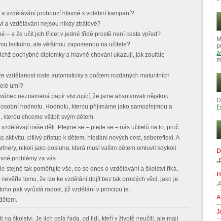
ví a vzdělávání probouzí hlavně s volební kampaní?
ství a vzdělávání nejsou nikdy ztrátové?
é – a že učit jich třicet v jedné třídě prostě není cesta vpřed?
M
zvou leckoho, ale většinou zapomenou na učitele?
p
a
ichž pochybné diplomky a hlavně chování ukazují, jak zoufale
m
že vzdělanost roste automaticky s počtem rozdaných maturitních
telé umí?
 vůbec neznamená papír stvrzující, že jsme absolvovali nějakou
D
í, osobní hodnotu. Hodnotu, kterou přijímáme jako samozřejmou a
F
, kterou chceme vštípit svým dětem.
vzdělávají naše děti. Ptejme se – ptejte se – nás učitelů na to, proč
aktivitu, citlivý přístup k dětem, hledání nových cest, sebereflexi. A
tnery, nikoli jako posluhu, která musí vašim dětem omluvit kdykoli
D
chovné problémy za vás
„
 stejně tak poměřujte vše, co se dnes o vzdělávání a školství říká.
H
 nevěřte tomu, že lze ke vzdělání dojít bez tak prostých věcí, jako je
„
oho pak vyrůstá radost, jíž vzdělání v principu je.
A
 dětem.
J
 na školství. Je jich celá řada, od lidí, kteří v životě neučili, ale mají