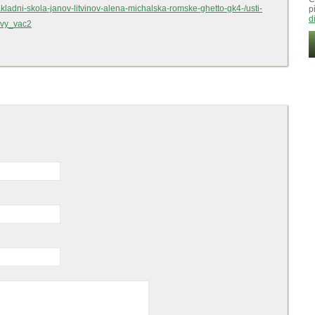
zakladni-skola-janov-litvinov-alena-michalska-romske-ghetto-gk4-/usti-
p
d
avy_vac2