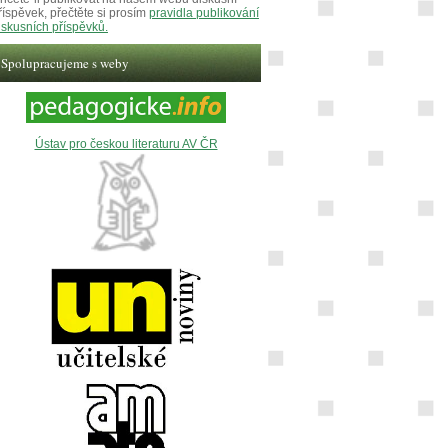
říspěvek, přečtěte si prosím
pravidla publikování
iskusních příspěvků.
Spolupracujeme s weby
Ústav pro českou literaturu AV ČR