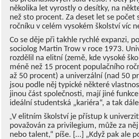
několika let vyrostly o desítky, na někt
než sto procent. Za deset let se počet
ročníku v celém vysokém školství víc n
Co se děje při takhle rychlé expanzi, 
sociolog Martin Trow v roce 1973. Uni
rozdělil na elitní (země, kde vysoké šk
méně než 15 procent populačního roč
až 50 procent) a univerzální (nad 50 p
jsou podle něj typické některé vlastnos
jinou část společnosti, mají jiné funkc
ideální studentská „kariéra“, a tak dále
V elitním školství je přístup k univerz
„
považován za privilegium, může za něj
nebo talent,“ píše. […] „Když pak ale 