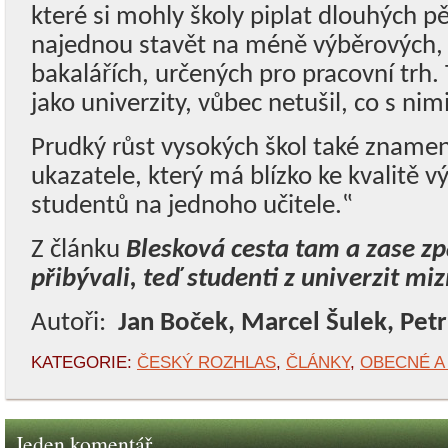
které si mohly školy piplat dlouhých pě
najednou stavět na méně výběrových, t
bakalářích, určených pro pracovní trh.
jako univerzity, vůbec netušil, co s nimi
Prudký růst vysokých škol také znamen
ukazatele, který má blízko ke kvalitě vý
studentů na jednoho učitele.‟
Z článku
Blesková cesta tam a zase z
přibývali, teď studenti z univerzit miz
Autoři:
Jan Boček, Marcel Šulek, Petr
KATEGORIE:
ČESKÝ ROZHLAS
,
ČLÁNKY
,
OBECNÉ A
Jeden komentář.