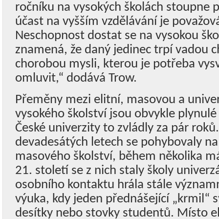
ročníku na vysokých školách stoupne p
účast na vyšším vzdělávání je považov
Neschopnost dostat se na vysokou škol
znamená, že daný jedinec trpí vadou 
chorobou mysli, kterou je potřeba vysv
omluvit,“ dodává Trow.
Přeměny mezi elitní, masovou a univerz
vysokého školství jsou obvykle plynulé a
České univerzity to zvládly za pár roků.
devadesátých letech se pohybovaly na h
masového školství, během několika má
21. století se z nich staly školy univerz
osobního kontaktu hrála stále významně
výuka, kdy jeden přednášející „krmil“
desítky nebo stovky studentů. Místo el