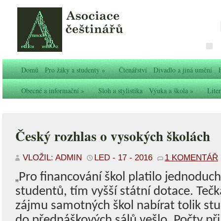
Domů
Pro žáky a studenty
»
Čtenářství
Divadlo a jiná umění
Obecné a informační
»
Sloh a stylistika
Výuka a škola
»
Liter
Český rozhlas o vysokých školách
VLOŽIL: ADMIN
LED - 17 - 2016
1 KOMENTÁŘ
Pro financování škol platilo jednoduch
„
studentů, tím vyšší státní dotace. Tečk
zájmu samotných škol nabírat tolik stud
do přednáškových sálů vešlo. Počty p