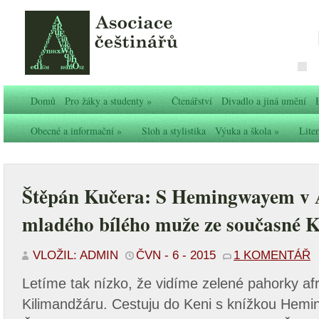
Domů
Pro žáky a studenty
»
Čtenářství
Divadlo a jiná umění
Obecné a informační
»
Sloh a stylistika
Výuka a škola
»
Liter
Štěpán Kučera: S Hemingwayem v A
mladého bílého muže ze současné K
VLOŽIL: ADMIN
ČVN - 6 - 2015
1 KOMENTÁŘ
Letíme tak nízko, že vidíme zelené pahorky afr
Kilimandžáru. Cestuju do Keni s knížkou Hemi