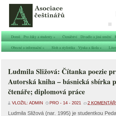
Domů
Pro žáky a studenty
»
Čtenářství
Divadlo a jiná umění
Obecné a informační
»
Sloh a stylistika
Výuka a škola
»
Liter
Ludmila Sližová: Čítanka poezie pr
Autorská kniha – básnická sbírka p
čtenáře; diplomová práce
VLOŽIL: ADMIN
PRO - 14 - 2021
2 KOMENTÁŘ
Ludmila Sližová (nar. 1995) je studentkou Peda