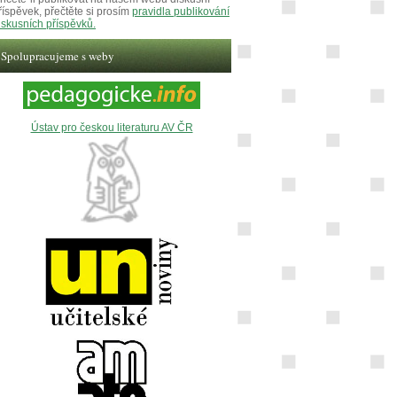
říspěvek, přečtěte si prosím
pravidla publikování
iskusních příspěvků.
Spolupracujeme s weby
Ústav pro českou literaturu AV ČR