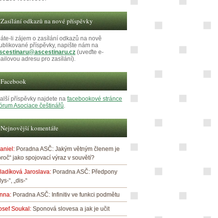
Zasílání odkazů na nové příspěvky
áte-li zájem o zasílání odkazů na nově
ublikované příspěvky, napište nám na
scestinaru@ascestinaru.cz
(uveďte e-
ailovou adresu pro zasílání).
Facebook
alší příspěvky najdete na
facebookové stránce
órum Asociace češtinářů
.
Nejnovější komentáře
aniel
:
Poradna ASČ: Jakým větným členem je
proč“ jako spojovací výraz v souvětí?
ladíková Jaroslava
:
Poradna ASČ: Předpony
dys-“, „dis-“
nna
:
Poradna ASČ: Infinitiv ve funkci podmětu
osef Soukal
:
Sponová slovesa a jak je učit