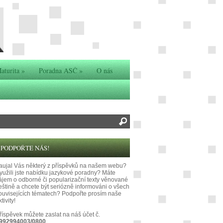
aturita
»
Poradna ASČ
»
O nás
PODPOŘTE NÁS!
aujal Vás některý z příspěvků na našem webu?
yužili jste nabídku jazykové poradny? Máte
ájem o odborné či popularizační texty věnované
eštině a chcete být seriózně informováni o všech
ouvisejících tématech? Podpořte prosím naše
tivity!
říspěvek můžete zaslat na náš účet č.
992994003/0800
.