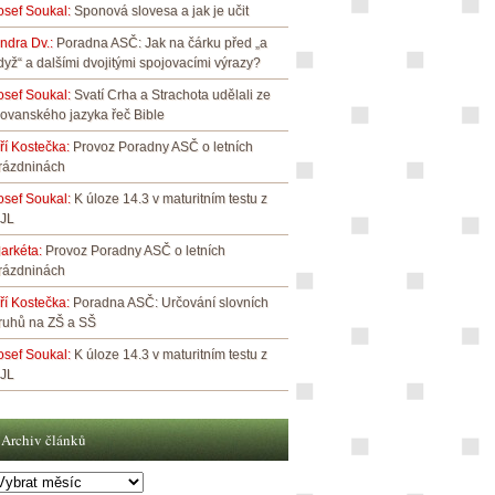
osef Soukal
:
Sponová slovesa a jak je učit
indra Dv.
:
Poradna ASČ: Jak na čárku před „a
dyž“ a dalšími dvojitými spojovacími výrazy?
osef Soukal
:
Svatí Crha a Strachota udělali ze
lovanského jazyka řeč Bible
iří Kostečka
:
Provoz Poradny ASČ o letních
rázdninách
osef Soukal
:
K úloze 14.3 v maturitním testu z
JL
arkéta
:
Provoz Poradny ASČ o letních
rázdninách
iří Kostečka
:
Poradna ASČ: Určování slovních
ruhů na ZŠ a SŠ
osef Soukal
:
K úloze 14.3 v maturitním testu z
JL
Archiv článků
rchiv
lánků