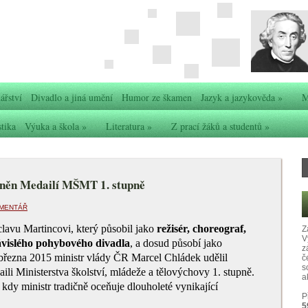
ářství
Divadlo a jiná umění
Humor ze škamen
Jazyk a jazykověda
»
M
stika
Výuka a škola
»
Literatura
»
Z prací žáků a studentů
»
eněn Medailí MŠMT 1. stupně
OMENTÁŘ
avu Martincovi, který působil jako
režisér, choreograf,
Z
V
ávislého pohybového divadla
, a dosud působí jako
z
března 2015 ministr vlády ČR Marcel Chládek udělil
č
s
ili Ministerstva školství, mládeže a tělovýchovy 1. stupně.
ak
ů, kdy ministr tradičně oceňuje dlouholeté vynikající
P
5