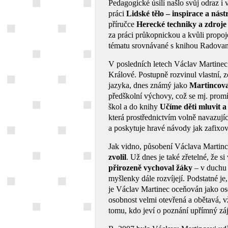
Pedagogické úsilí našlo svůj odraz i 
práci
Lidské tělo – inspirace a nás
příručce
Herecké techniky a zdroje
za práci průkopnickou a kvůli propoj
tématu srovnávané s knihou Radova
V posledních letech Václav Martinec
Králové. Postupně rozvinul vlastní, 
jazyka, dnes známý jako
Martincov
předškolní výchovy, což se mj. promí
škol a do knihy
Učíme děti mluvit a
která prostřednictvím volně navazují
a poskytuje hravé návody jak zafixo
Jak vidno, působení Václava Martin
zvolil
. Už dnes je také zřetelné, že s
přirozeně vychoval žáky
– v duchu s
myšlenky dále rozvíjejí. Podstatné je
je Václav Martinec oceňován jako os
osobnost velmi otevřená a obětavá, vž
tomu, kdo jeví o poznání upřímný zá