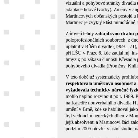
vizuální a pohybové stránky divadla (
adaptace lidové tvorby). Změny v an
Martincových občanských postojů a k
Martinec je zvyklý klást mimořádné ná
Zároveň tehdy
zahájil svou dráhu 
poloprofesionálních souborech, z dne
uplatnil v Bílém divadle (1969 – 71)
při LŠU v Praze 6, kde zaujal mj. i
hmyzu; po zákazu činnosti Křesadla 
pohybového divadla (Proměny, Knihy
V této době už systematicky prohlubov
respektovala umělcovu osobnost a o
vyžadovala technicky náročné fyzic
mohlo naplno rozvinout po r. 1989. 
na Katedře nonverbálního divadla 
umění v Brně, kde se habilitoval jak
byl vedoucím hereckých dílen v Mona
jejíž absolventi a Martincovi žáci z
podzim 2005 otevřel vlastní studio, 