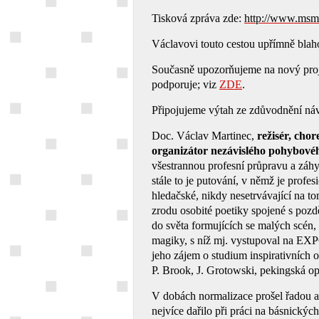
Tisková zpráva zde:
http://www.msmt
Václavovi touto cestou upřímně blaho
Současně upozorňujeme na nový proje
podporuje; viz
ZDE
.
Připojujeme výtah ze zdůvodnění náv
Doc. Václav Martinec,
režisér, cho
organizátor nezávislého pohybové
všestrannou profesní průpravu a záh
stále to je putování, v němž je profe
hledačské, nikdy nesetrvávající na to
zrodu osobité poetiky spojené s pozd
do světa formujících se malých scén, 
magiky, s níž mj. vystupoval na EXP
jeho zájem o studium inspirativních 
P. Brook, J. Grotowski, pekingská op
V dobách normalizace prošel řadou 
nejvíce dařilo při práci na básnickýc