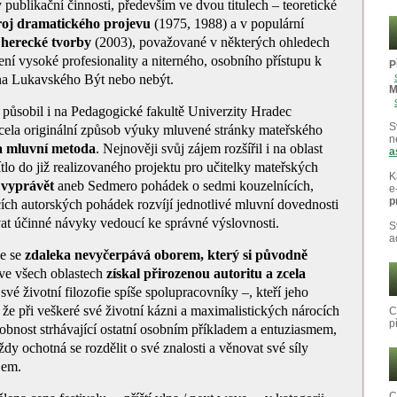
v publikační činnosti, především ve dvou titulech – teoretické
troj dramatického projevu
(1975, 1988) a v populární
 herecké tvorby
(2003), považované v některých ohledech
ení vysoké profesionality a niterného, osobního přístupu k
P
na Lukavského Být nebo nebýt.
M
 působil i na Pedagogické fakultě Univerzity Hradec
S
zcela originální způsob výuky mluvené stránky mateřského
n
a mluvní metoda
. Nejnověji svůj zájem rozšířil i na oblast
a
tlo do již realizovaného projektu pro učitelky mateřských
K
 vyprávět
aneb Sedmero pohádek o sedmi kouzelnících,
e
p
cích autorských pohádek rozvíjí jednotlivé mluvní dovednosti
vat účinné návyky vedoucí ke správné výslovnosti.
S
a
ce se
zdaleka nevyčerpává oborem, který si původně
i ve všech oblastech
získal přirozenou autoritu a zcela
vé životní filozofie spíše spolupracovníky –, kteří jeho
, že při veškeré své životní kázni a maximalistických nárocích
C
p
obnost strhávající ostatní osobním příkladem a entuziasmem,
dy ochotná se rozdělit o své znalosti a věnovat své síly
jem.
C