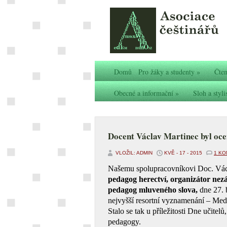
Domů
Pro žáky a studenty
»
Čten
Obecné a informační
»
Sloh a styli
Docent Václav Martinec byl oc
VLOŽIL: ADMIN
KVĚ - 17 - 2015
1 K
Našemu spolupracovníkovi Doc. Václ
pedagog herectví, organizátor nez
pedagog mluveného slova,
dne 27. 
nejvyšší resortní vyznamenání – Meda
Stalo se tak u příležitosti Dne učitel
pedagogy.