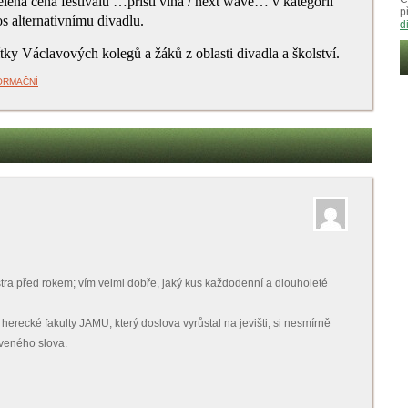
lena cena festivalu …příští vlna / next wave… v kategorii
p
s alternativnímu divadlu.
d
tky Václavových kolegů a žáků z oblasti divadla a školství.
ORMAČNÍ
tra před rokem; vím velmi dobře, jaký kus každodenní a dlouholeté
erecké fakulty JAMU, který doslova vyrůstal na jevišti, si nesmírně
veného slova.