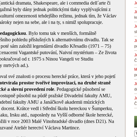
antická dramata, Shakespeare, ale i commedia dell´arte či
J
gažmá byly dány jednak politickými tlaky vyplývajícími z
J
ulturní omezenosti tehdejšího režimu, jednak tím, že Václav
k
roky nejen na sebe, ale i na ty, s nimiž spolupracuje.
J
s
pedagogickou
. Bylo tomu tak v menších, formálně
šního pohledu příslušných k alternativnímu divadlu. Tak se
J
, poté sám založil legendární divadlo Křesadlo (1971 – 75)
p
nscenacemi Vagantské putování, Naivní mystérium – Ze života
J
pokračoval od r. 1975 s Ninou Vangeli ve Studiu
Č
 mrtvých ad.).
M
p
al své znalosti o procesu herecké práce, která v jeho pojetí
tevírala prostor tvořivé improvizaci, na druhé straně
J
ké a slovní provedení role
. Pedagogické působení se
d
Postupně působil na půdě pražské Divadelní fakulty AMU,
J
Hudební fakulty AMU a Janáčkově akademii múzických
Č
o docent. Krátce vedl i Střední školu hereckou v Šumperku,
ku, Irsku atd., naposledy na Vyšší odborné škole herecké,
aložili v roce 2003 Malé Vinohradské divadlo (dnes D21). Na
nazvané Ateliér herectví Václava Martince.
A
č