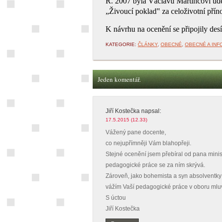
R. 2007 byla Václavu Martincovi udě
„Živoucí poklad‟ za celoživotní příno
K návrhu na ocenění se připojily desí
KATEGORIE:
ČLÁNKY
,
OBECNÉ
,
OBECNÉ A INF
Jeden komentář.
Jiří Kostečka
napsal:
17.5.2015 (12.33)
Vážený pane docente,
co nejupřímněji Vám blahopřeji.
Stejné ocenění jsem přebíral od pana minis
pedagogické práce se za ním skrývá.
Zároveň, jako bohemista a syn absolventky h
vážím Vaší pedagogické práce v oboru mlu
S úctou
Jiří Kostečka