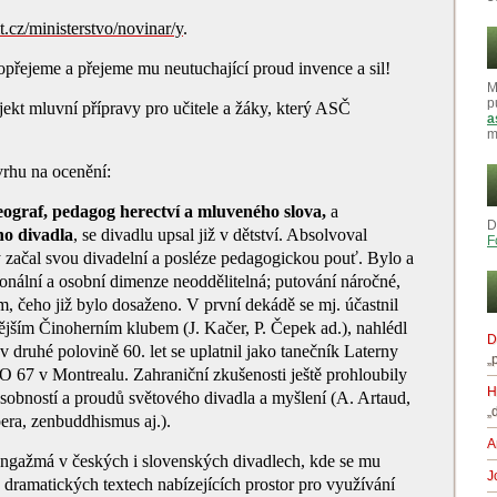
.cz/ministerstvo/novinar/y
.
přejeme a přejeme mu neutuchající proud invence a sil!
M
p
kt mluvní přípravy pro učitele a žáky, který ASČ
a
m
rhu na ocenění:
reograf, pedagog herectví a mluveného slova,
a
D
ho divadla
, se divadlu upsal již v dětství. Absolvoval
F
y začal svou divadelní a posléze pedagogickou pouť. Bylo a
sionální a osobní dimenze neoddělitelná; putování náročné,
m, čeho již bylo dosaženo. V první dekádě se mj. účastnil
ějším Činoherním klubem (J. Kačer, P. Čepek ad.), nahlédl
D
v druhé polovině 60. let se uplatnil jako tanečník Laterny
„
O 67 v Montrealu. Zahraniční zkušenosti ještě prohloubily
H
osobností a proudů světového divadla a myšlení (A. Artaud,
„
era, zenbuddhismus aj.).
A
angažmá v českých i slovenských divadlech, kde se mu
J
h dramatických textech nabízejících prostor pro využívání