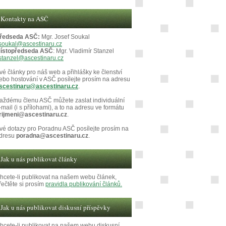
Kontakty na ASČ
ředseda ASČ:
Mgr. Josef Soukal
soukal@ascestinaru.cz
ístopředseda ASČ
: Mgr. Vladimír Stanzel
stanzel@ascestinaru.cz
vé články pro náš web a přihlášky ke členství
ebo hostování v ASČ posílejte prosím na adresu
scestinaru@ascestinaru.cz
.
aždému členu ASČ můžete zaslat individuální
-mail (i s přílohami), a to na adresu ve formátu
rijmeni@ascestinaru.cz
.
vé dotazy pro Poradnu ASČ posílejte prosím na
dresu
poradna@ascestinaru.cz
.
Jak u nás publikovat články
hcete-li publikovat na našem webu článek,
řečtěte si prosím
pravidla publikování článků.
Jak u nás publikovat diskusní příspěvky
hcete-li publikovat na našem webu diskusní