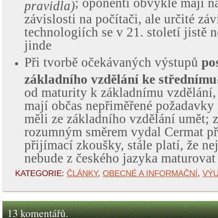
; oponenti obvykle mají n
pravidla)
závislosti na počítači, ale určité záv
technologiích se v 21. století jistě
jinde
Při tvorbě očekávaných výstupů
po
základního vzdělání ke střednímu
od maturity k základnímu vzdělání, 
mají občas nepřiměřené požadavky n
měli ze základního vzdělání umět; zd
rozumným směrem vydal Cermat při
přijímací zkoušky, stále platí, že 
nebude z českého jazyka maturovat
KATEGORIE:
ČLÁNKY
,
OBECNÉ A INFORMAČNÍ
,
VÝU
13 komentářů.