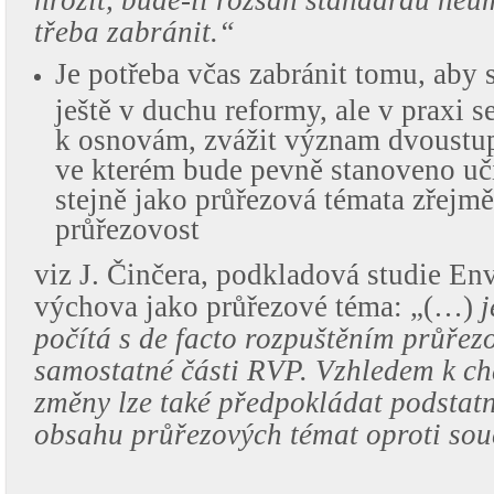
hrozit, bude-li rozsah standardu neú
třeba zabránit.“
Je potřeba včas zabránit tomu, aby
ještě v duchu reformy, ale v praxi s
k osnovám, zvážit význam dvoustu
ve kterém bude pevně stanoveno uč
stejně jako průřezová témata zřejmě 
průřezovost
viz J. Činčera, podkladová studie En
výchova jako průřezové téma: „(…)
j
počítá s de facto rozpuštěním průřez
samostatné části RVP. Vzhledem k ch
změny lze také předpokládat podstat
obsahu průřezových témat oproti so