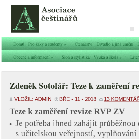
Domů
Pro žáky a studenty
»
Čtenářství
Divadlo a jiná umění
Obecné a informační
»
Sloh a stylistika
Výuka a škola
»
Liter
Zdeněk Sotolář: Teze k zaměření 
VLOŽIL: ADMIN
BŘE - 11 - 2018
13 KOMENTÁ
Teze k zaměření revize RVP ZV
Je potřeba ihned zahájit průběžnou
s učitelskou veřejností, vyplňování