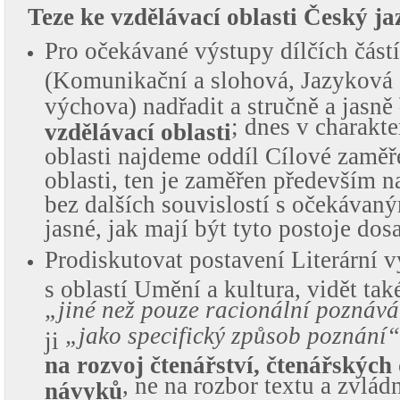
Teze ke vzdělávací oblasti Český ja
Pro očekávané výstupy dílčích částí
(Komunikační a slohová, Jazyková a
výchova) nadřadit a stručně a jasně
; dnes v charakte
vzdělávací oblasti
oblasti najdeme oddíl Cílové zaměř
oblasti, ten je zaměřen především n
bez dalších souvislostí s očekávan
jasné, jak mají být tyto postoje do
Prodiskutovat postavení Literární 
s oblastí Umění a kultura, vidět také
„jiné než pouze racionální poznává
„jako specifický způsob poznání
ji
na rozvoj čtenářství, čtenářských
, ne na rozbor textu a zvládn
návyků