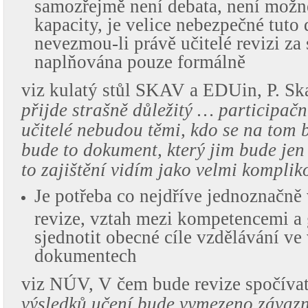
samozřejmě není debata, není možn
kapacity, je velice nebezpečné tuto
nevezmou-li právě učitelé revizi za
naplňována pouze formálně
viz kulatý stůl SKAV a EDUin, P. Sk
přijde strašně důležitý … participač
učitelé nebudou těmi, kdo se na tom 
bude to dokument, který jim bude je
to zajištění vidím jako velmi kompl
Je potřeba co nejdříve jednoznačn
revize, vztah mezi kompetencemi a
sjednotit obecné cíle vzdělávání v
dokumentech
viz NÚV, V čem bude revize spočíva
výsledků učení bude vymezeno závazn