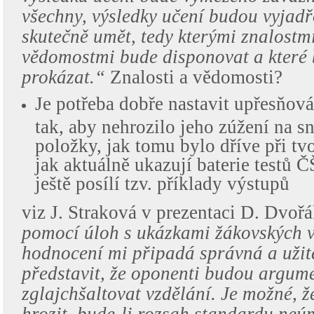
všechny, výsledky učení budou vyjadř
skutečně umět, tedy kterými znalostm
vědomostmi bude disponovat a které
prokázat.“
Znalosti a vědomosti?
Je potřeba dobře nastavit upřesňov
tak, aby nehrozilo jeho zúžení na s
položky, jak tomu bylo dříve při tv
jak aktuálně ukazují baterie testů ČŠ
ještě posílí tzv. příklady výstupů
viz J. Straková v prezentaci D. Dvoř
pomocí úloh s ukázkami žákovských v
hodnocení mi připadá správná a užit
představit, že oponenti budou argum
zglajchšaltovat vzdělání. Je možné, ž