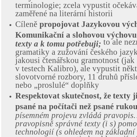
terminologie; zcela vypustit očeká
zaměřené na literární historii
Cíleně
propojovat Jazykovou výc
Komunikační a slohovou výchovu
to ale ne
texty a k tomu potřebuji;
gramatiky a zužování českého jazy
jakousi čtenářskou gramotnost (jak
v testech Kalibro), ale vypustit něk
slovotvorné rozbory, 11 druhů přís
nebo „proslulé“ doplňky
Respektovat skutečnost, že
texty j
psané na počítači než psané ruko
písemném projevu zvládá pravopi
pravopisně správné texty (i s) pom
technologií (s ohledem na základní