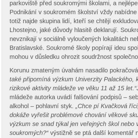
parkoviště před soukromými školami, a nejlépe
Podnikání v soukromém školství vždy nabídn
totiž najde skupina lidí, kteří se chtějí exkludo
Lhostejno, jaké důvody hlasitě deklarují. Souk
nevznikají v sociálně vyloučených lokalitách n
Bratislavské. Soukromé školy popírají ideu sp
mohou v důsledku ohrozit soudržnost společnos
Korunu zmateným úvahám nasadilo pokračován
také připomíná výzkum Univerzity Palackého, k
rizikové aktivity mládeže ve věku 11 až 15 let.“
mládeže autorka uvádí falšování podpisů – se
alkohol – pohlavní styk.
„Chce pí Kvačková říci
dokáže vyřešit problémové chování věkové skup
výzkum se snad týkal jen veřejných škol nebo v 
soukromých?“
výstižně se ptá další komentář 