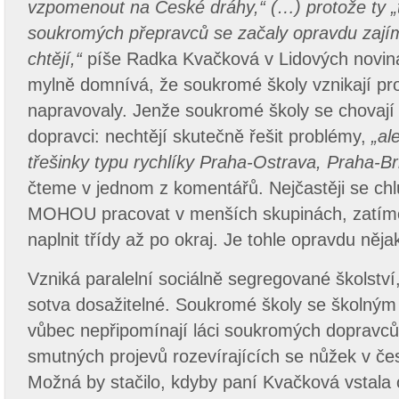
vzpomenout na České dráhy,“ (…) protože ty 
soukromých přepravců se začaly opravdu zajímat
chtějí,“
píše Radka Kvačková v Lidových novin
mylně domnívá, že soukromé školy vznikají pr
napravovaly. Jenže soukromé školy se chovají
dopravci: nechtějí skutečně řešit problémy,
„al
třešinky typu rychlíky Praha-Ostrava, Praha-Br
čteme v jednom z komentářů. Nejčastěji se chlu
MOHOU pracovat v menších skupinách, zatímc
naplnit třídy až po okraj. Je tohle opravdu něj
Vzniká paralelní sociálně segregované školstv
sotva dosažitelné. Soukromé školy se školný
vůbec nepřipomínají láci soukromých dopravců,
smutných projevů rozevírajících se nůžek v če
Možná by stačilo, kdyby paní Kvačková vstala o