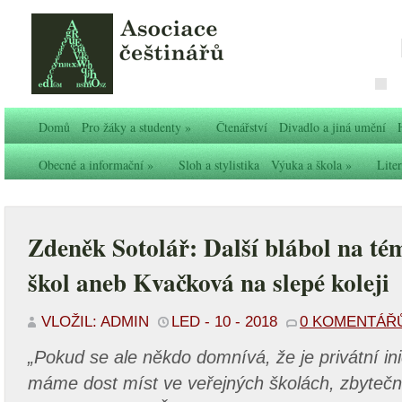
Domů
Pro žáky a studenty
»
Čtenářství
Divadlo a jiná umění
Obecné a informační
»
Sloh a stylistika
Výuka a škola
»
Liter
Zdeněk Sotolář: Další blábol na t
škol aneb Kvačková na slepé koleji
VLOŽIL: ADMIN
LED - 10 - 2018
0 KOMENTÁŘ
„Pokud se ale někdo domnívá, že je privátní ini
máme dost míst ve veřejných školách, zbytečn