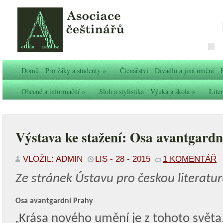
Domů
Pro žáky a studenty
»
Čtenářství
Divadlo a jiná umění
Obecné a informační
»
Sloh a stylistika
Výuka a škola
»
Liter
Výstava ke stažení: Osa avantgard
VLOŽIL: ADMIN
LIS - 28 - 2015
1 KOMENTÁŘ
Ze stránek Ústavu pro českou literatu
Osa avantgardní Prahy
Krása nového umění je z tohoto světa,
„