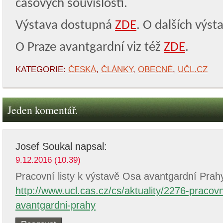
časových souvislostí.
Výstava dostupná
ZDE
. O dalších výs
O Praze avantgardní viz též
ZDE
.
KATEGORIE:
ČESKÁ
,
ČLÁNKY
,
OBECNÉ
,
UČL.CZ
Jeden komentář.
Josef Soukal
napsal:
9.12.2016 (10.39)
Pracovní listy k výstavě Osa avantgardní Prah
http://www.ucl.cas.cz/cs/aktuality/2276-pracovn
avantgardni-prahy