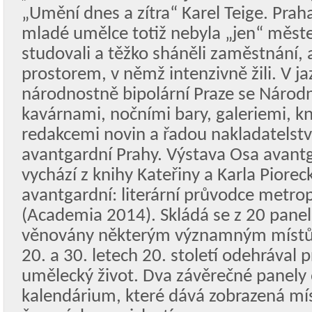
„Umění dnes a zítra“ Karel Teige. Prah
mladé umělce totiž nebyla „jen“ měst
studovali a těžko sháněli zaměstnání, 
prostorem, v němž intenzivně žili. V j
národnostně bipolární Praze se Národn
kavárnami, nočními bary, galeriemi, kn
redakcemi novin a řadou nakladatelství
avantgardní Prahy. Výstava Osa avant
vychází z knihy Kateřiny a Karla Piore
avantgardní: literární průvodce metro
(Academia 2014). Skládá se z 20 panel
věnovány některým významným místům
20. a 30. letech 20. století odehrával p
umělecký život. Dva závěrečné panely 
kalendárium, které dává zobrazená mís