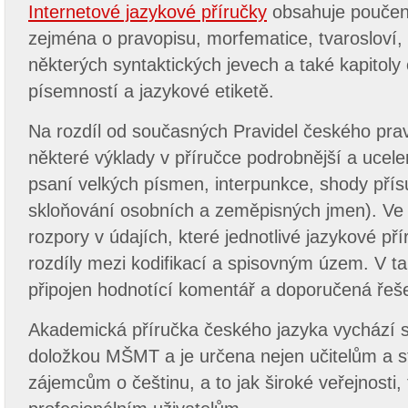
Internetové jazykové příručky
obsahuje poučen
zejména o pravopisu, morfematice, tvarosloví, 
některých syntaktických jevech a také kapitoly
písemností a jazykové etiketě.
Na rozdíl od současných Pravidel českého prav
některé výklady v příručce podrobnější a ucelen
psaní velkých písmen, interpunkce, shody př
skloňování osobních a zeměpisných jmen). Ve 
rozpory v údajích, které jednotlivé jazykové př
rozdíly mezi kodifikací a spisovným územ. V t
připojen hodnotící komentář a doporučená řeš
Akademická příručka českého jazyka vychází s
doložkou MŠMT a je určena nejen učitelům a 
zájemcům o češtinu, a to jak široké veřejnosti, 