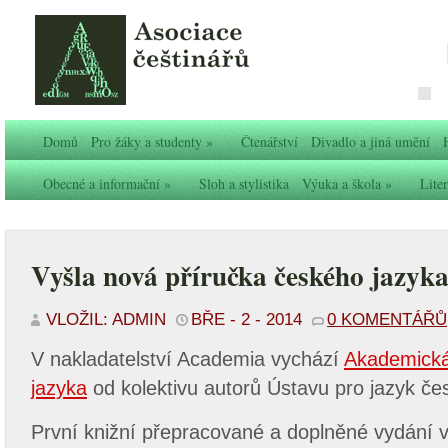
Domů
Pro žáky a studenty
»
Čtenářství
Divadlo a jiná umění
Obecné a informační
»
Sloh a stylistika
Výuka a škola
»
Liter
Vyšla nová příručka českého jazyk
VLOŽIL: ADMIN
BŘE - 2 - 2014
0 KOMENTÁŘŮ
V nakladatelství Academia vychází
Akademická
jazyka
od kolektivu autorů Ústavu pro jazyk č
První knižní přepracované a doplněné vydání v