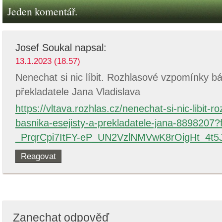
Jeden komentář.
Josef Soukal
napsal:
13.1.2023 (18.57)
Nenechat si nic líbit. Rozhlasové vzpomínky bá
překladatele Jana Vladislava
https://vltava.rozhlas.cz/nenechat-si-nic-libit-
basnika-esejisty-a-prekladatele-jana-889820
_PrqrCpi7ItFY-eP_UN2VzlNMVwK8rOigHt_4t5
Reagovat
Zanechat odpověď