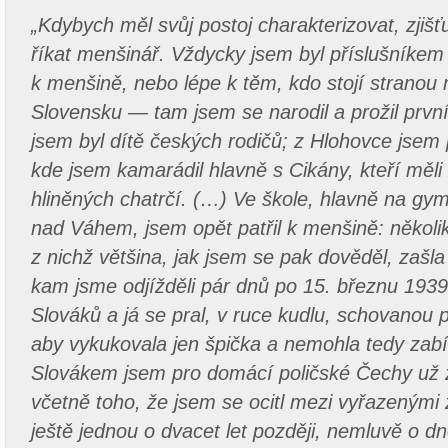
„Kdybych měl svůj postoj charakterizovat, zjišťu
říkat menšinář. Vždycky jsem byl příslušníkem
k menšině, nebo lépe k těm, kdo stojí stranou 
Slovensku — tam jsem se narodil a prožil prvn
jsem byl dítě českých rodičů; z Hlohovce jsem 
kde jsem kamarádil hlavně s Cikány, kteří měli z
hliněných chatrčí. (…) Ve škole, hlavně na g
nad Váhem, jsem opět patřil k menšině: několi
z nichž většina, jak jsem se pak dověděl, zašl
kam jsme odjížděli pár dnů po 15. březnu 1939
Slováků a já se pral, v ruce kudlu, schovanou p
aby vykukovala jen špička a nemohla tedy zabí
Slovákem jsem pro domácí poličské Čechy už z
včetně toho, že jsem se ocitl mezi vyřazenými
ještě jednou o dvacet let později, nemluvě o d