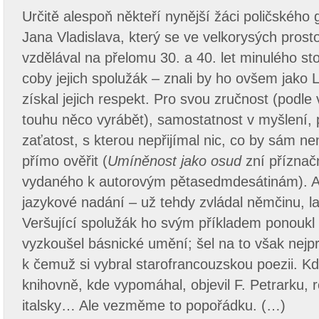
Určitě alespoň někteří nynější žáci poličského
Jana Vladislava, který se ve velkorysých pros
vzdělával na přelomu 30. a 40. let minulého stol
coby jejich spolužák – znali by ho ovšem jako
získal jejich respekt. Pro svou zručnost (podle
touhu něco vyrábět), samostatnost v myšlení, p
zaťatost, s kterou nepřijímal nic, co by sám n
přímo ověřit (
Umíněnost jako osud
zní příznač
vydaného k autorovým pětasedmdesátinám). 
jazykové nadání – už tehdy zvládal němčinu, l
Veršující spolužák ho svým příkladem ponoukl 
vyzkoušel básnické umění; šel na to však nejpr
k čemuž si vybral starofrancouzskou poezii. Kd
knihovně, kde vypomáhal, objevil F. Petrarku, 
italsky… Ale vezměme to popořádku. (…)