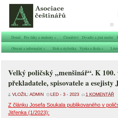
Domů
Pro žáky a studenty
»
Čtenářství
Divadlo a jiná umění
Obecné a informační
»
Sloh a stylistika
Výuka a škola
»
Liter
Velký poličský „menšinář“. K
100.
překladatele, spisovatele a esejisty
VLOŽIL: ADMIN
LED - 3 - 2023
1 KOMENTÁŘ
Z článku Josefa Soukala publikovaného v poli
Jitřenka (1/2023):