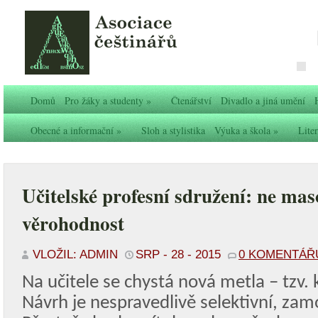
Domů
Pro žáky a studenty
»
Čtenářství
Divadlo a jiná umění
Obecné a informační
»
Sloh a stylistika
Výuka a škola
»
Liter
Učitelské profesní sdružení: ne maso
věrohodnost
VLOŽIL: ADMIN
SRP - 28 - 2015
0 KOMENTÁŘ
Na učitele se chystá nová metla – tzv. 
Návrh je nespravedlivě selektivní, zam