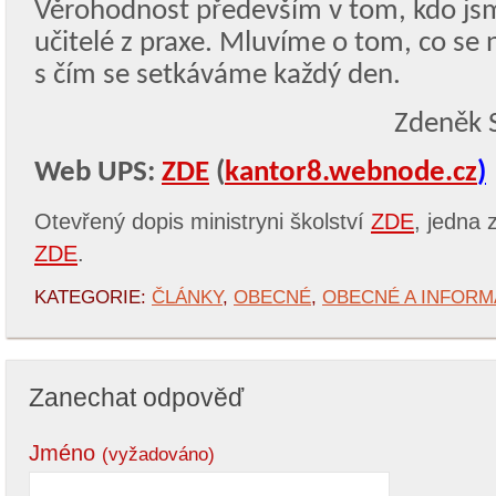
Věrohodnost především v tom, kdo jsm
učitelé z praxe. Mluvíme o tom, co se 
s čím se setkáváme každý den.
Zdeněk S
Web UPS:
ZDE
(
kantor8.webnode.cz
)
Otevřený dopis ministryni školství
ZDE
, jedna 
ZDE
.
KATEGORIE:
ČLÁNKY
,
OBECNÉ
,
OBECNÉ A INFORM
Zanechat odpověď
Jméno
(vyžadováno)