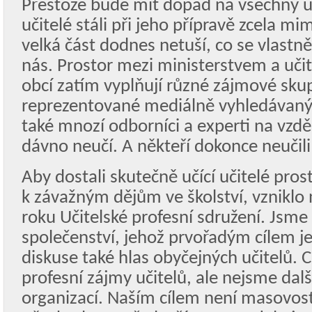
Přestože bude mít dopad na všechny uči
učitelé stáli při jeho přípravě zcela m
velká část dodnes netuší, co se vlastn
nás. Prostor mezi ministerstvem a učit
obcí zatím vyplňují různé zájmové skup
reprezentované mediálně vyhledávaný
také mnozí odborníci a experti na vzděl
dávno neučí. A někteří dokonce neučili
Aby dostali skutečně učící učitelé pros
k závažným dějům ve školství, vzniklo 
roku Učitelské profesní sdružení. Jsme
společenství, jehož prvořadým cílem j
diskuse také hlas obyčejných učitelů. 
profesní zájmy učitelů, ale nejsme dal
organizací. Naším cílem není masovost