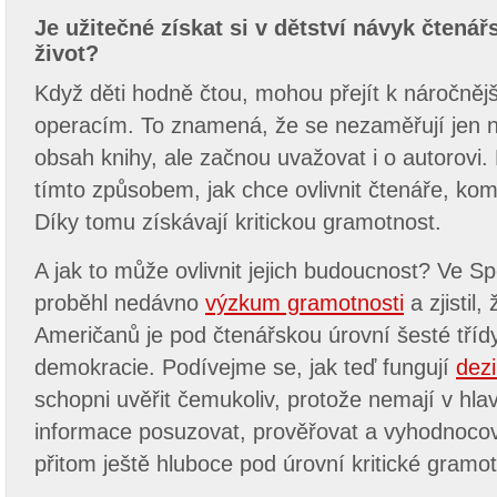
Je užitečné získat si v dětství návyk čtenář
život?
Když děti hodně čtou, mohou přejít k náročně
operacím. To znamená, že se nezaměřují jen n
obsah knihy, ale začnou uvažovat i o autorovi. 
tímto způsobem, jak chce ovlivnit čtenáře, ko
Díky tomu získávají kritickou gramotnost.
A jak to může ovlivnit jejich budoucnost? Ve S
proběhl nedávno
výzkum gramotnosti
a zjistil,
Američanů je pod čtenářskou úrovní šesté třídy
demokracie. Podívejme se, jak teď fungují
dez
schopni uvěřit čemukoliv, protože nemají v hla
informace posuzovat, prověřovat a vyhodnocova
přitom ještě hluboce pod úrovní kritické gramot