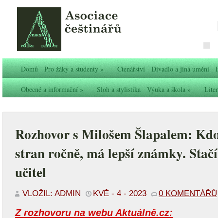
Domů
Pro žáky a studenty
»
Čtenářství
Divadlo a jiná umění
Obecné a informační
»
Sloh a stylistika
Výuka a škola
»
Liter
Rozhovor s Milošem Šlapalem: Kdo
stran ročně, má lepší známky. Stačí
učitel
VLOŽIL: ADMIN
KVĚ - 4 - 2023
0 KOMENTÁŘŮ
Z rozhovoru na webu Aktuálně.cz: