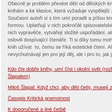
Obecně je problém převést děti od dětských kn
knihám a ke klasice, která vyžaduje vyspělejší
Současní autoři si s tím umí poradit a píšou kn
formou. Uplatňují v nich pokročilé spisovatelské
nich vypravěče, vytvářejí složité uspořádání, al
oslovili dospívající čtenáře. Ti si díky tomu mo
knih užívat to, čemu se říká estetické čtení. Al
nevychutnávají jen pro její děj, ale i pro to, ja
Kdo čte dobře knihy, umí číst i okolní svět (r
Šlapalem)
Miloš Šlapal: Když chci, aby děti četly, musejí z
Časopis Kritická gramotnost
K doporučené a jiné četbě