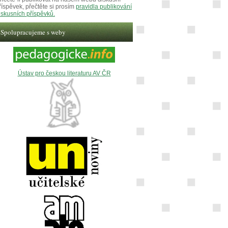
říspěvek, přečtěte si prosím
pravidla publikování
iskusních příspěvků.
Spolupracujeme s weby
Ústav pro českou literaturu AV ČR