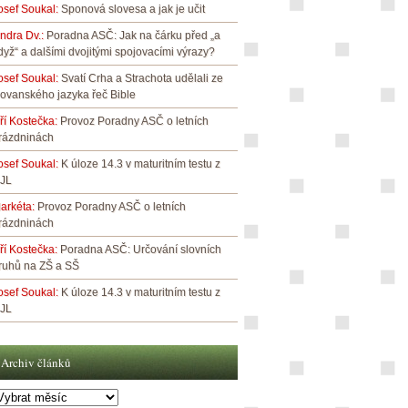
osef Soukal
:
Sponová slovesa a jak je učit
indra Dv.
:
Poradna ASČ: Jak na čárku před „a
dyž“ a dalšími dvojitými spojovacími výrazy?
osef Soukal
:
Svatí Crha a Strachota udělali ze
lovanského jazyka řeč Bible
iří Kostečka
:
Provoz Poradny ASČ o letních
rázdninách
osef Soukal
:
K úloze 14.3 v maturitním testu z
JL
arkéta
:
Provoz Poradny ASČ o letních
rázdninách
iří Kostečka
:
Poradna ASČ: Určování slovních
ruhů na ZŠ a SŠ
osef Soukal
:
K úloze 14.3 v maturitním testu z
JL
Archiv článků
rchiv
lánků