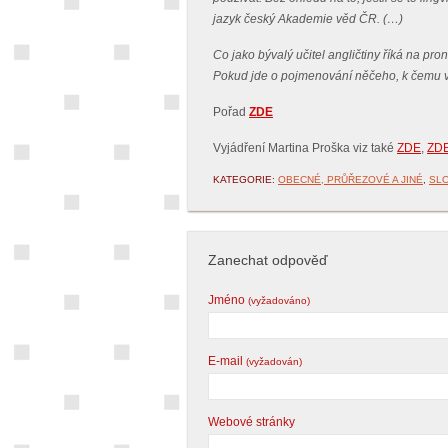
jazyk český Akademie věd ČR. (…)
Co jako bývalý učitel angličtiny říká na pro
Pokud jde o pojmenování něčeho, k čemu v č
Pořad
ZDE
Vyjádření Martina Proška viz také
ZDE
,
ZD
KATEGORIE:
OBECNÉ, PRŮŘEZOVÉ A JINÉ
,
SLO
Zanechat odpověď
Jméno
(vyžadováno)
E-mail
(vyžadován)
Webové stránky