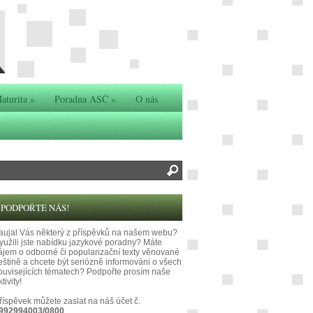
aturita
»
Poradna ASČ
»
O nás
PODPOŘTE NÁS!
aujal Vás některý z příspěvků na našem webu?
yužili jste nabídku jazykové poradny? Máte
ájem o odborné či popularizační texty věnované
eštině a chcete být seriózně informováni o všech
ouvisejících tématech? Podpořte prosím naše
tivity!
říspěvek můžete zaslat na náš účet č.
992994003/0800
.