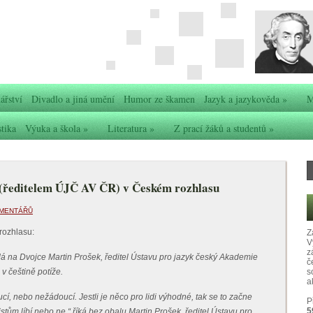
ářství
Divadlo a jiná umění
Humor ze škamen
Jazyk a jazykověda
»
M
stika
Výuka a škola
»
Literatura
»
Z prací žáků a studentů
»
(ředitelem ÚJČ AV ČR) v Českém rozhlasu
OMENTÁŘŮ
rozhlasu:
Z
V
z
á na Dvojce Martin Prošek, ředitel Ústavu pro jazyk český Akademie
č
v češtině potíže.
s
ak
, nebo nežádoucí. Jestli je něco pro lidi výhodné, tak se to začne
P
5
vistům líbí nebo ne,“ říká bez obalu Martin Prošek, ředitel Ústavu pro