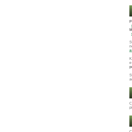
P
M
S
n
a
K
e
p
S
a
C
p
C