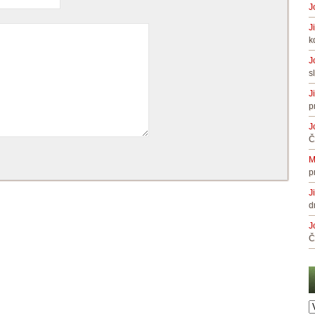
J
J
k
J
s
J
p
J
Č
M
p
J
d
J
Č
A
č