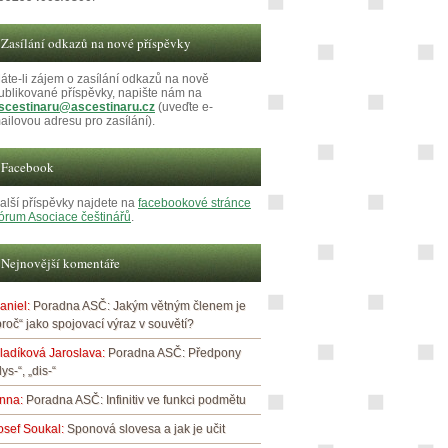
Zasílání odkazů na nové příspěvky
áte-li zájem o zasílání odkazů na nově
ublikované příspěvky, napište nám na
scestinaru@ascestinaru.cz
(uveďte e-
ailovou adresu pro zasílání).
Facebook
alší příspěvky najdete na
facebookové stránce
órum Asociace češtinářů
.
Nejnovější komentáře
aniel
:
Poradna ASČ: Jakým větným členem je
proč“ jako spojovací výraz v souvětí?
ladíková Jaroslava
:
Poradna ASČ: Předpony
dys-“, „dis-“
nna
:
Poradna ASČ: Infinitiv ve funkci podmětu
osef Soukal
:
Sponová slovesa a jak je učit