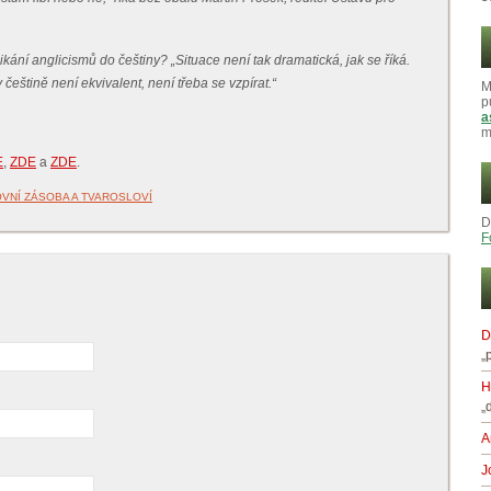
nikání anglicismů do češtiny? „Situace není tak dramatická, jak se říká.
eštině není ekvivalent, není třeba se vzpírat.“
M
p
a
m
E
,
ZDE
a
ZDE
.
VNÍ ZÁSOBA A TVAROSLOVÍ
D
F
D
„
H
„
A
J