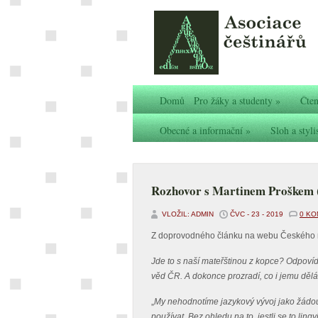
Domů
Pro žáky a studenty
»
Čten
Obecné a informační
»
Sloh a styli
Rozhovor s Martinem Proškem 
VLOŽIL: ADMIN
ČVC - 23 - 2019
0 K
Z doprovodného článku na webu Českého 
Jde to s naší mateřštinou z kopce? Odpovíd
věd ČR. A dokonce prozradí, co i jemu dělá 
„
My nehodnotíme jazykový vývoj jako žádoucí
používat. Bez ohledu na to, jestli se to ling