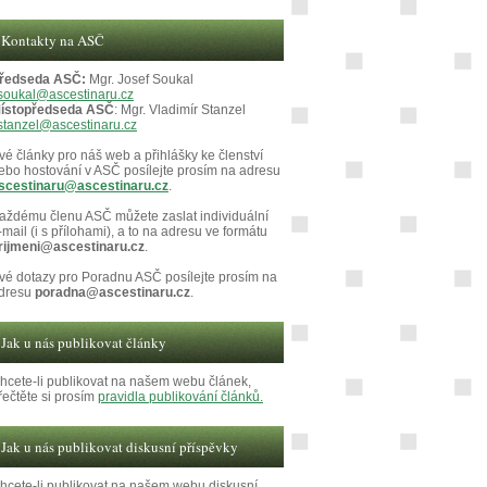
Kontakty na ASČ
ředseda ASČ:
Mgr. Josef Soukal
soukal@ascestinaru.cz
ístopředseda ASČ
: Mgr. Vladimír Stanzel
stanzel@ascestinaru.cz
vé články pro náš web a přihlášky ke členství
ebo hostování v ASČ posílejte prosím na adresu
scestinaru@ascestinaru.cz
.
aždému členu ASČ můžete zaslat individuální
-mail (i s přílohami), a to na adresu ve formátu
rijmeni@ascestinaru.cz
.
vé dotazy pro Poradnu ASČ posílejte prosím na
dresu
poradna@ascestinaru.cz
.
Jak u nás publikovat články
hcete-li publikovat na našem webu článek,
řečtěte si prosím
pravidla publikování článků.
Jak u nás publikovat diskusní příspěvky
hcete-li publikovat na našem webu diskusní