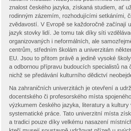
znalost českého jazyka, získaná studiem, ať u
rodinným zázemím, rozhodujícími setkáními, či 
zvědavostí. V Evropě se každoročně začínají uči
jazyk stovky lidí. Je tomu tak díky síti vzděláv
organizovaných i neformálních, ale samozřej
centrům, středním školám a univerzitám někte
EU. Jsou to přitom právě a jedině vysoké školy, 
a odbornou přípravu budoucích specialistů na 
nichž se předávání kulturního dědictví neobej
Na zahraničních univerzitách je otevření a udrž
docentského či profesorského místa spojeného
výzkumem českého jazyka, literatury a kultury 
systematické práce. Tato univerzitní místa získáv
a tradici pouze díky velkému nasazení místních
kteří musejí soustavně udržovat přízeň u svých 