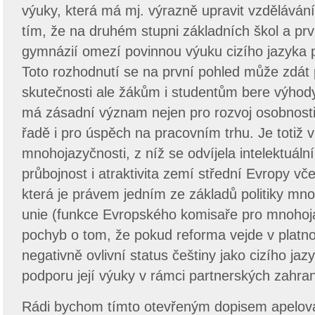
výuky, která má mj. výrazně upravit vzděláván
tím, že na druhém stupni základních škol a prv
gymnázií omezí povinnou výuku cizího jazyka p
Toto rozhodnutí se na první pohled může zdát
skutečnosti ale žákům i studentům bere výhody
má zásadní význam nejen pro rozvoj osobnosti
řadě i pro úspěch na pracovním trhu. Je totiž v
mnohojazyčnosti, z níž se odvíjela intelektuál
průbojnost i atraktivita zemí střední Evropy vč
která je právem jedním ze základů politiky mn
unie (funkce Evropského komisaře pro mnohoj
pochyb o tom, že pokud reforma vejde v platno
negativně ovlivní status češtiny jako cizího jaz
podporu její výuky v rámci partnerských zahrani
Rádi bychom tímto otevřeným dopisem apelov