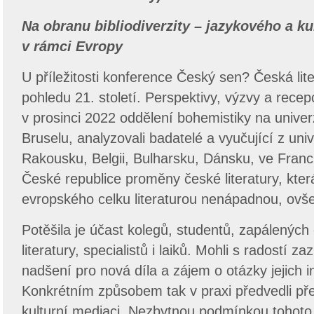
Na obranu bibliodiverzity – jazykového a ku
v rámci Evropy
U příležitosti konference Český sen? Česká lit
pohledu 21. století. Perspektivy, výzvy a rece
v prosinci 2022 oddělení bohemistiky na univerz
Bruselu, analyzovali badatelé a vyučující z uni
Rakousku, Belgii, Bulharsku, Dánsku, ve Franci
České republice proměny české literatury, kter
evropského celku literaturou nenápadnou, ovš
Potěšila je účast kolegů, studentů, zapálených
literatury, specialistů i laiků. Mohli s radostí z
nadšení pro nová díla a zájem o otázky jejich i
Konkrétním způsobem tak v praxi předvedli pře
kulturní mediaci. Nezbytnou podmínkou tohoto