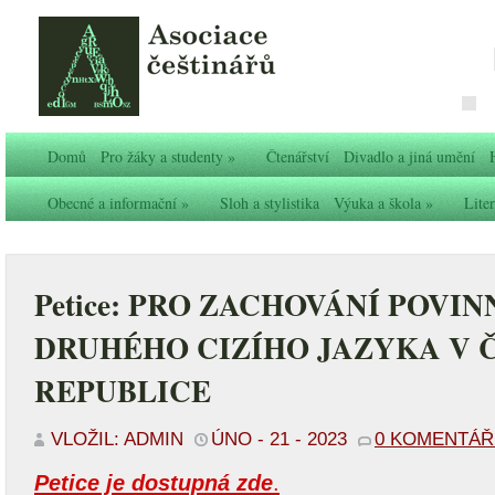
Domů
Pro žáky a studenty
»
Čtenářství
Divadlo a jiná umění
Obecné a informační
»
Sloh a stylistika
Výuka a škola
»
Liter
Petice: PRO ZACHOVÁNÍ POVI
DRUHÉHO CIZÍHO JAZYKA V 
REPUBLICE
VLOŽIL: ADMIN
ÚNO - 21 - 2023
0 KOMENTÁ
Petice je dostupná zde
.