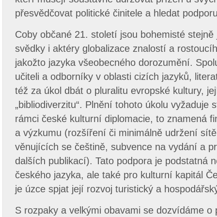
přesvědčovat politické činitele a hledat podpor
Coby občané 21. století jsou bohemisté stejně j
svědky i aktéry globalizace znalostí a rostoucí
jakožto jazyka všeobecného dorozumění. Spolu
učiteli a odborníky v oblasti cizích jazyků, liter
též za úkol dbát o pluralitu evropské kultury, j
„bibliodiverzitu“. Plnění tohoto úkolu vyžaduje 
rámci české kulturní diplomacie, to znamená fi
a výzkumu (rozšíření či minimálně udržení sí
věnujících se češtině, subvence na vydání a pr
dalších publikací). Tato podpora je podstatná n
českého jazyka, ale také pro kulturní kapitál Č
je úzce spjat její rozvoj turistický a hospodářsk
S rozpaky a velkými obavami se dozvídáme o 