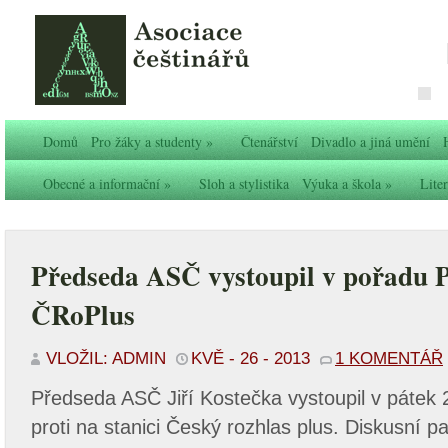
Domů
Pro žáky a studenty
»
Čtenářství
Divadlo a jiná umění
Obecné a informační
»
Sloh a stylistika
Výuka a škola
»
Liter
Předseda ASČ vystoupil v pořadu P
ČRoPlus
VLOŽIL: ADMIN
KVĚ - 26 - 2013
1 KOMENTÁŘ
Předseda ASČ Jiří Kostečka vystoupil v pátek 
proti na stanici Český rozhlas plus. Diskusní p