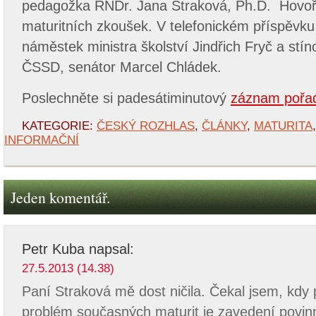
pedagožka RNDr. Jana Straková, Ph.D. Hovoři
maturitních zkoušek. V telefonickém příspěvku s
náměstek ministra školství Jindřich Fryč a stíno
ČSSD, senátor Marcel Chládek.
Poslechněte si padesátiminutový
záznam pořa
KATEGORIE:
ČESKÝ ROZHLAS
,
ČLÁNKY
,
MATURITA
INFORMAČNÍ
Jeden komentář.
Petr Kuba
napsal:
27.5.2013 (14.38)
Paní Straková mě dost ničila. Čekal jsem, kdy 
problém současných maturit je zavedení povin