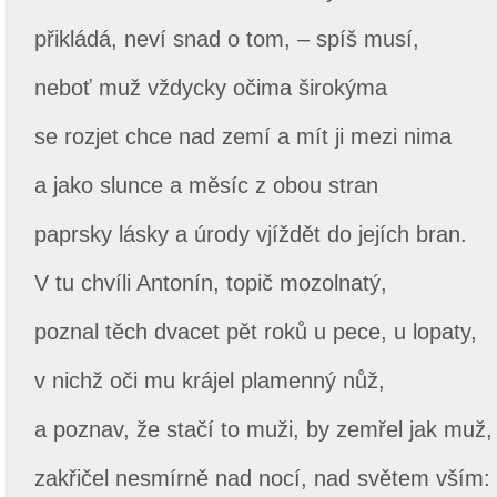
přikládá, neví snad o tom, – spíš musí,
neboť muž vždycky očima širokýma
se rozjet chce nad zemí a mít ji mezi nima
a jako slunce a měsíc z obou stran
paprsky lásky a úrody vjíždět do jejích bran.
V tu chvíli Antonín, topič mozolnatý,
poznal těch dvacet pět roků u pece, u lopaty,
v nichž oči mu krájel plamenný nůž,
a poznav, že stačí to muži, by zemřel jak muž,
zakřičel nesmírně nad nocí, nad světem vším: