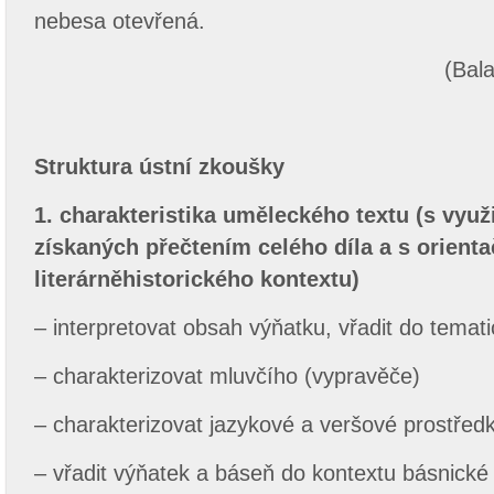
nebesa otevřená.
(Bala
Struktura ústní zkoušky
1.
charakteristika uměleckého textu (s vyu
získaných přečtením celého díla a s orien
literárněhistorického kontextu)
– interpretovat obsah výňatku, vřadit do tema
– charakterizovat mluvčího (vypravěče)
– charakterizovat jazykové a veršové prostřed
– vřadit výňatek a báseň do kontextu básnické