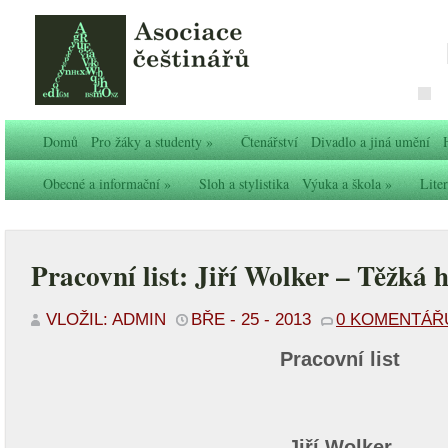
Domů
Pro žáky a studenty
»
Čtenářství
Divadlo a jiná umění
Obecné a informační
»
Sloh a stylistika
Výuka a škola
»
Liter
Pracovní list: Jiří Wolker – Těžká 
VLOŽIL: ADMIN
BŘE - 25 - 2013
0 KOMENTÁŘ
Pracovní list
Jiří Wolker