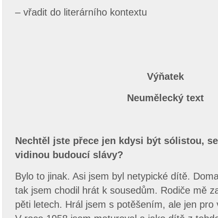
– vřadit do literárního kontextu
Výňatek
Neumělecký text
Nechtěl jste přece jen kdysi být sólistou, s
vidinou budoucí slávy?
Bylo to jinak. Asi jsem byl netypické dítě. Doma
tak jsem chodil hrát k sousedům. Rodiče mě z
pěti letech. Hrál jsem s potěšením, ale jen pro