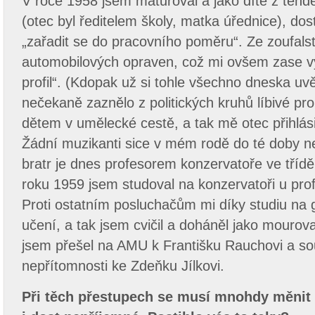
V roce 1958 jsem maturoval a jako dítě z tehdej
(otec byl ředitelem školy, matka úřednice), do
„zařadit se do pracovního poměru“. Ze zoufalst
automobilových opraven, což mi ovšem zase vy
profil“. (Kdopak už si tohle všechno dneska u
nečekaně zaznělo z politických kruhů líbivé pro
dětem v umělecké cestě, a tak mě otec přihlási
Žádní muzikanti sice v mém rodě do té doby ne
bratr je dnes profesorem konzervatoře ve třídě
roku 1959 jsem studoval na konzervatoři u pro
Proti ostatním posluchačům mi díky studiu na
učení, a tak jsem cvičil a doháněl jako mourova
jsem přešel na AMU k Františku Rauchovi a s
nepřítomnosti ke Zdeňku Jílkovi.
Při těch přestupech se musí mnohdy měnit 