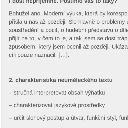
i dost nepříjemné. Postihlo vás to taky?
Bohužel ano. Moderní výuka, která by korespo
přišla u nás až později. Šlo hlavně o problémy
soustředění a pocit, o hudební představu o díl
přijít na to, v čem to je, a tak jsem se dost trá
způsobem, který jsem ocenil až později. Ukázal 
cíli pouze naznačil. […].
2. charakteristika neuměleckého textu
– stručná interpretovat obsah výňatku
– charakterizovat jazykové prostředky
– určit slohový postup a útvar, funkční styl, fun