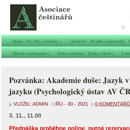
Domů
Pro žáky a studenty
»
Čtenářství
Divadlo a jiná umění
Obecné a informační
»
Sloh a stylistika
Výuka a škola
»
Liter
Pozvánka: Akademie duše: Jazyk v
jazyku (Psychologický ústav AV ČR
VLOŽIL: ADMIN
ŘÍJ - 30 - 2021
0 KOMENTÁŘŮ
3. 11., 11.00
Přednáška proběhne online, nutná rezervac