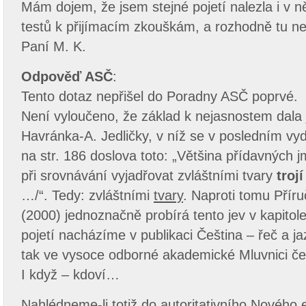
Mám dojem, že jsem stejné pojetí nalezla i v 
testů k přijímacím zkouškám, a rozhodně tu ne
Paní M. K.
Odpověď ASČ
:
Tento dotaz nepřišel do Poradny ASČ poprvé.
Není vyloučeno, že základ k nejasnostem dala 
Havránka-A. Jedličky, v níž se v posledním vyd
na str. 186 doslova toto: „Většina přídavných 
při srovnávání vyjadřovat zvláštními tvary
troj
…/“. Tedy: zvláštními
tvary
. Naproti tomu Příru
(2000) jednoznačně probírá tento jev v kapitole
pojetí nacházíme v publikaci Čeština – řeč a j
tak ve vysoce odborné akademické Mluvnici češ
I když – kdoví…
Nahlédneme-li totiž do autoritativního Nového