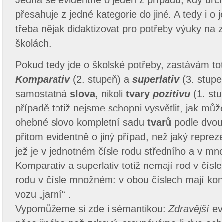
Jedná se evidentně o jeden z případů, kdy urči
přesahuje z jedné kategorie do jiné. A tedy i o je
třeba nějak didaktizovat pro potřeby výuky na 
školách.
Pokud tedy jde o školské potřeby, zastávám to
Komparativ
(2. stupeň) a
superlativ
(3. stupe
samostatná
slova
, nikoli
tvary
pozitivu
(1. st
případě totiž nejsme schopni vysvětlit, jak můž
ohebné slovo kompletní sadu
tvarů
podle dvou
přitom evidentně o jiný případ, než jaký reprez
jež je v jednotném čísle rodu středního a v 
Komparativ a superlativ totiž nemají rod v čísl
rodu v čísle množném: v obou číslech mají ko
vozu „jarní“ .
Vypomůžeme si zde i sémantikou:
Zdravější
ev