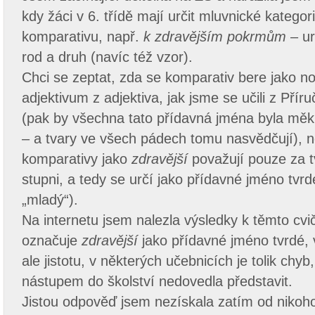
kdy žáci v 6. třídě mají určit mluvnické katego
komparativu, např.
k zdravějším pokrmům
– ur
rod a druh (navíc též vzor).
Chci se zeptat, zda se komparativ bere jako n
adjektivum z adjektiva, jak jsme se učili z Přír
(pak by všechna tato přídavná jména byla měkk
– a tvary ve všech pádech tomu nasvědčují), 
komparativy jako
zdravější
považují pouze za tv
stupni, a tedy se určí jako přídavné jméno tvr
„mladý“).
Na internetu jsem nalezla výsledky k těmto cvi
označuje
zdravější
jako přídavné jméno tvrdé, 
ale jistotu, v některých učebnicích je tolik chyb
nástupem do školství nedovedla představit.
Jistou odpověď jsem nezískala zatím od nikoho