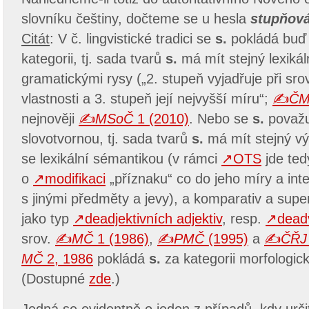
slovníku češtiny, dočteme se u hesla
stupňov
Citát
: V č. lingvistické tradici se
s.
pokládá buď 
kategorii, tj. sada tvarů
s.
má mít stejný lexikál
gramatickými rysy („2. stupeň vyjadřuje při sro
vlastnosti a 3. stupeň její nejvyšší míru“;
✍
Č
nejnověji
✍
MSoČ
1 (2010)
. Nebo se
s.
považuj
slovotvornou, tj. sada tvarů
s.
má mít stejný vý
se lexikální sémantikou (v rámci
↗OTS
jde ted
o
↗modifikaci
„příznaku“ co do jeho míry a int
s jinými předměty a jevy), a komparativ a supe
jako typ
↗deadjektivních adjektiv
, resp.
↗deadv
srov.
✍
MČ
1 (1986)
,
✍
PMČ
(1995)
a
✍
ČŘJ
MČ
2, 1986
pokládá
s.
za kategorii morfologic
(Dostupné
zde
.)