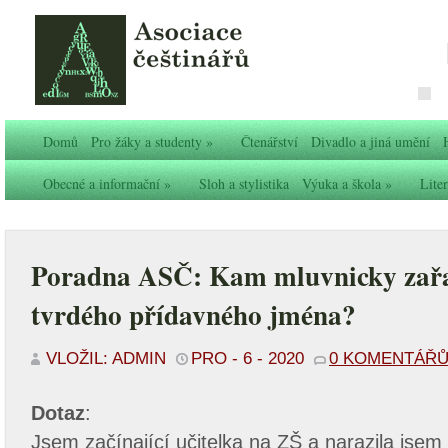
Domů
Pro žáky a studenty
»
Čtenářství
Divadlo a jiná umění
Obecné a informační
»
Sloh a stylistika
Výuka a škola
»
Liter
Poradna ASČ: Kam mluvnicky zařadi
tvrdého přídavného jména?
VLOŽIL: ADMIN
PRO - 6 - 2020
0 KOMENTÁŘ
Dotaz
:
Jsem začínající učitelka na ZŠ a narazila jsem 