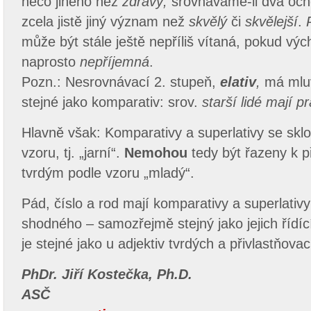
něco jiného než
zdravý,
srovnáváme-li dva och
zcela jistě jiný význam než
skvělý
či
skvělejší
.
může být stále ještě nepříliš vítaná, pokud výc
naprosto
nepříjemná
.
Pozn.: Nesrovnávací 2. stupeň,
elativ
,
má mluv
stejné jako komparativ: srov.
starší lidé mají p
Hlavně však: Komparativy a superlativy se skl
vzoru, tj. „jarní“.
Nemohou
tedy být řazeny k
tvrdým podle vzoru „mladý“.
Pád, číslo a rod mají komparativy a superlativy
shodného – samozřejmě stejný jako jejich řídí
je stejné jako u adjektiv tvrdých a přivlastňovac
PhDr. Jiří Kostečka, Ph.D.
ASČ