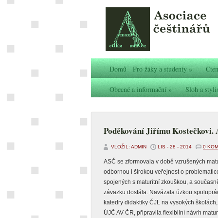
Domů
Pro žáky a studenty
»
Čten
Obecné a informační
»
Sloh a styli
Poděkování Jiřímu Kostečkovi.
VLOŽIL: ADMIN
LIS - 28 - 2014
0 KO
ASČ se zformovala v době vzrušených maturi
odbornou i širokou veřejnost o problematic
spojených s maturitní zkouškou, a současně
závazku dostála: Navázala úzkou spoluprác
katedry didaktiky ČJL na vysokých školác
ÚJČ AV ČR, připravila flexibilní návrh matu