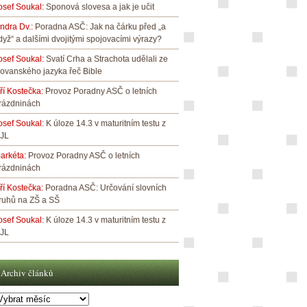
osef Soukal
:
Sponová slovesa a jak je učit
indra Dv.
:
Poradna ASČ: Jak na čárku před „a
dyž“ a dalšími dvojitými spojovacími výrazy?
osef Soukal
:
Svatí Crha a Strachota udělali ze
lovanského jazyka řeč Bible
iří Kostečka
:
Provoz Poradny ASČ o letních
rázdninách
osef Soukal
:
K úloze 14.3 v maturitním testu z
JL
arkéta
:
Provoz Poradny ASČ o letních
rázdninách
iří Kostečka
:
Poradna ASČ: Určování slovních
ruhů na ZŠ a SŠ
osef Soukal
:
K úloze 14.3 v maturitním testu z
JL
Archiv článků
rchiv
lánků