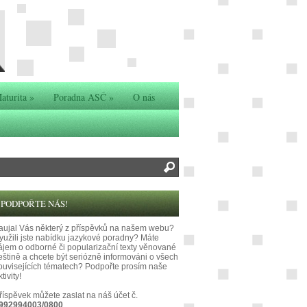
aturita
»
Poradna ASČ
»
O nás
PODPOŘTE NÁS!
aujal Vás některý z příspěvků na našem webu?
yužili jste nabídku jazykové poradny? Máte
ájem o odborné či popularizační texty věnované
eštině a chcete být seriózně informováni o všech
ouvisejících tématech? Podpořte prosím naše
tivity!
říspěvek můžete zaslat na náš účet č.
992994003/0800
.