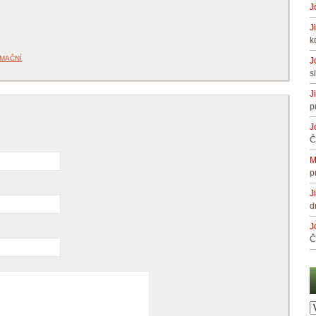
J
J
k
RMAČNÍ
J
s
J
p
J
Č
M
p
J
d
J
Č
A
č