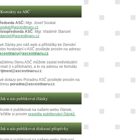
Kontakty na ASČ
ředseda ASČ:
Mgr. Josef Soukal
soukal@ascestinaru.cz
ístopředseda ASČ
: Mgr. Vladimír Stanzel
stanzel@ascestinaru.cz
vé články pro náš web a přihlášky ke členství
ebo hostování v ASČ posílejte prosím na adresu
scestinaru@ascestinaru.cz
.
aždému členu ASČ můžete zaslat individuální
-mail (i s přílohami), a to na adresu ve formátu
rijmeni@ascestinaru.cz
.
vé dotazy pro Poradnu ASČ posílejte prosím na
dresu
poradna@ascestinaru.cz
.
Jak u nás publikovat články
hcete-li publikovat na našem webu článek,
řečtěte si prosím
pravidla publikování článků.
Jak u nás publikovat diskusní příspěvky
hcete-li publikovat na našem webu diskusní