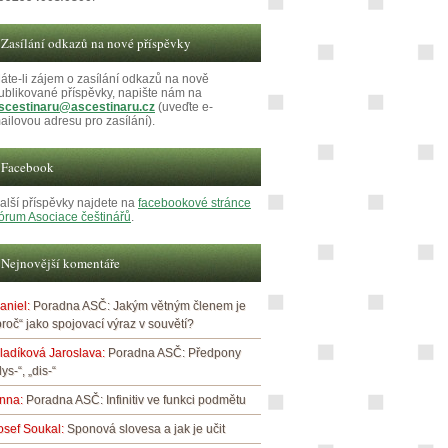
Zasílání odkazů na nové příspěvky
áte-li zájem o zasílání odkazů na nově
ublikované příspěvky, napište nám na
scestinaru@ascestinaru.cz
(uveďte e-
ailovou adresu pro zasílání).
Facebook
alší příspěvky najdete na
facebookové stránce
órum Asociace češtinářů
.
Nejnovější komentáře
aniel
:
Poradna ASČ: Jakým větným členem je
proč“ jako spojovací výraz v souvětí?
ladíková Jaroslava
:
Poradna ASČ: Předpony
dys-“, „dis-“
nna
:
Poradna ASČ: Infinitiv ve funkci podmětu
osef Soukal
:
Sponová slovesa a jak je učit