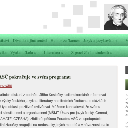
ářství
Divadlo a jiná umění
Humor ze škamen
Jazyk a jazykověda
»
M
stika
Výuka a škola
»
Literatura
»
Z prací žáků a studentů
»
 ASČ pokračuje ve svém programu
MENTÁŘŮ
tních diskusí z podnětu Jiřího Kostečky s cílem korektně informovat
Z
V
e výuky českého jazyka a literatury na středních školách a o otázkách
z
 tyto oblasti pozitivně ovlivňovat. Můžeme konstatovat, že svému
č
s
i s institucemi a organizacemi (MŠMT, Ústav pro jazyk český, Cermat,
ak
h, AMATE, CZESHA), zřídila úspěšnou Poradnu ASČ ve spolupráci s
P
ritní zkoušky reagující na nedostatky jiných modelů a v návaznosti na to
5