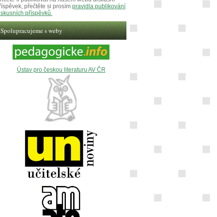
říspěvek, přečtěte si prosím
pravidla publikování
iskusních příspěvků.
Spolupracujeme s weby
Ústav pro českou literaturu AV ČR