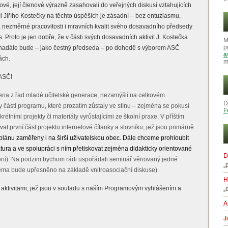
ové, její členové výrazně zasahovali do veřejných diskusí vztahujících
l Jiřího Kostečky na těchto úspěších je zásadní – bez entuziasmu,
 a nezměrné pracovitosti i mravních kvalit svého dosavadního předsedy
s. Proto je jen dobře, že v části svých dosavadních aktivit J. Kostečka
M
p
 i nadále bude – jako čestný předseda – po dohodě s výborem ASČ
a
ách.
m
 ASČ!
člena z řad mladé učitelské generace, nezamýšlí na celkovém
D
y části programu, které prozatím zůstaly ve stínu – zejména se pokusí
F
krétními projekty či materiály vyrůstajícími ze školní praxe. V příštím
 první část projektu internetové čítanky a slovníku, jež jsou primárně
plánu zaměřeny i na širší uživatelskou obec. Dále chceme prohloubit
tura a ve spolupráci s ním přetiskovat zejména didakticky orientované
D
áření). Na podzim bychom rádi uspořádali seminář věnovaný jedné
„
 (téma bude upřesněno na základě vnitroasociační diskuse).
H
 aktivitami, jež jsou v souladu s naším Programovým vyhlášením a
„
A
J