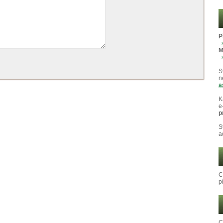
P
M
S
n
a
K
e
p
S
a
C
p
C