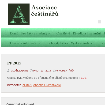
Domů
Pro žáky a studenty
»
Čtenářství
Divadlo a jiná umění
Obecné a informační
»
Sloh a stylistika
Výuka a škola
»
Liter
PF 2015
VLOŽIL: ADMIN
PRO - 19 - 2014
0 KOMENTÁŘŮ
Grafika byla vložena do předchozího příspěvku, najdete ji
ZDE
.
KATEGORIE:
ČLÁNKY
,
OBECNÉ A INFORMAČNÍ
Zanechat odpověď