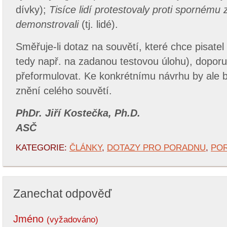
dívky);
Tisíce lidí protestovaly proti spornému 
demonstrovali
(tj. lidé).
Směřuje-li dotaz na souvětí, které chce pisatel t
tedy např. na zadanou testovou úlohu), doporu
přeformulovat. Ke konkrétnímu návrhu by ale b
znění celého souvětí.
PhDr. Jiří Kostečka, Ph.D.
ASČ
KATEGORIE:
ČLÁNKY
,
DOTAZY PRO PORADNU
,
PO
Zanechat odpověď
Jméno
(vyžadováno)