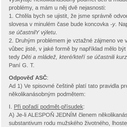
problémy, a mám u něj dvě nejasnosti:
1. Chtěla bych se ujistit, že jsme správně odvod
slovesa v minulém čase bude koncovka
-y
. Na
se účastnilY výletu
.
2. Druhým problémem je vztažné zájmeno ve ve
vůbec jisté, v jaké formě by například mělo bý
tedy
Děti a mládež, které/kteří se účastnili kur
Paní G. T.
Odpověď ASČ
:
Ad 1) Ve spisovné češtině platí tato pravidla p
několikanásobným podmětem:
I.
Při pořadí podmět-přísudek
:
A) Je-li ALESPOŇ JEDNÍM členem několikan
substantivum rodu mužského životného, lhostej