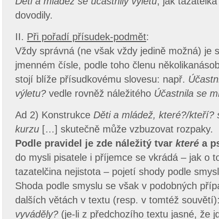
Děti a mládež se účastnily výletu
, jak tazatelk
dovodily.
II.
Při pořadí přísudek-podmět
:
Vždy správná (ne však vždy jedině možná) je s
jmenném čísle, podle toho členu několikanáso
stojí blíže přísudkovému slovesu: např.
Účastni
výletu?
vedle rovněž náležitého
Účastnila se m
Ad 2) Konstrukce
Děti a mládež, které?/kteří? 
kurzu
[…] skutečně může vzbuzovat rozpaky.
Podle pravidel je zde náležitý tvar
které
a p
do mysli pisatele i příjemce se vkrádá – jak o 
tazatelčina nejistota – pojetí shody podle smyslu
Shoda podle smyslu se však v podobných přípa
dalších větách v textu (resp. v tomtéž souvětí)
vyváděly?
(je-li z předchozího textu jasné, že j