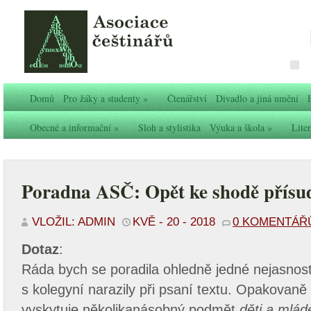
Domů
Pro žáky a studenty
»
Čtenářství
Divadlo a jiná umění
Obecné a informační
»
Sloh a stylistika
Výuka a škola
»
Liter
Poradna ASČ: Opět ke shodě přís
VLOŽIL: ADMIN
KVĚ - 20 - 2018
0 KOMENTÁŘ
Dotaz
:
Ráda bych se poradila ohledně jedné nejasnost
s kolegyní narazily při psaní textu. Opakovaně
vyskytuje několikanásobný podmět
děti a mlád