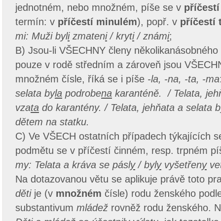
jednotném, nebo množném, píše se v
příčest
termín: v
příčestí minulém
), popř. v
příčestí
mi: Muži byl
i
zmaten
i
/ kryt
i
/ znám
i
;
B) Jsou-li VŠECHNY členy několikanásobného
pouze v rodě středním a zároveň jsou VŠECHN
množném čísle, říká se i píše
-la, -na, -ta, -ma
selata by
la
podrobe
na
karanténě. / Telata, jeh
vza
ta
do karantény. / Telata, jehňata a selata 
dětem na statku.
C) Ve VŠECH ostatních případech týkajících 
podmětu se v příčestí činném, resp. trpném pí
my:
Telata a kráva se pásl
y
/ byl
y
vyšetřen
y
ve
Na dotazovanou větu se aplikuje právě toto pra
děti
je (v
množném
čísle) rodu ženského podl
substantivum
mládež
rovněž rodu ženského. Nál