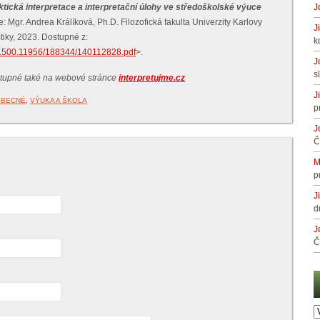
tická interpretace a interpretační úlohy ve středoškolské výuce
J
: Mgr. Andrea Králíková, Ph.D. Filozofická fakulta Univerzity Karlovy
J
stiky, 2023. Dostupné z:
k
/20.500.11956/188344/140112828.pdf
>.
J
s
ostupné také na webové stránce
interpretujme.cz
J
OBECNÉ
,
VÝUKA A ŠKOLA
p
J
Č
M
p
J
d
J
Č
A
č