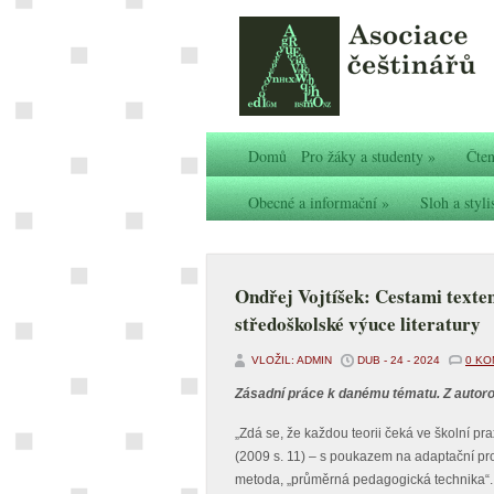
Domů
Pro žáky a studenty
»
Čten
Obecné a informační
»
Sloh a styli
Ondřej Vojtíšek: Cestami textem
středoškolské výuce literatury
VLOŽIL: ADMIN
DUB - 24 - 2024
0 K
Zásadní práce k danému tématu. Z autor
„Zdá se, že každou teorii čeká ve školní pr
(2009 s. 11) – s poukazem na adaptační proc
metoda, „průměrná pedagogická technika“. 