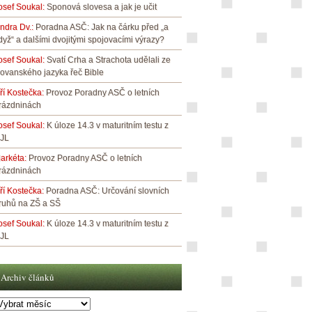
osef Soukal
:
Sponová slovesa a jak je učit
indra Dv.
:
Poradna ASČ: Jak na čárku před „a
dyž“ a dalšími dvojitými spojovacími výrazy?
osef Soukal
:
Svatí Crha a Strachota udělali ze
lovanského jazyka řeč Bible
iří Kostečka
:
Provoz Poradny ASČ o letních
rázdninách
osef Soukal
:
K úloze 14.3 v maturitním testu z
JL
arkéta
:
Provoz Poradny ASČ o letních
rázdninách
iří Kostečka
:
Poradna ASČ: Určování slovních
ruhů na ZŠ a SŠ
osef Soukal
:
K úloze 14.3 v maturitním testu z
JL
Archiv článků
rchiv
lánků