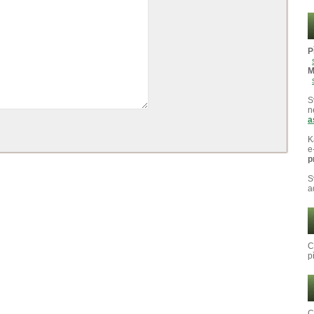
P
M
S
n
a
K
e
p
S
a
C
p
C