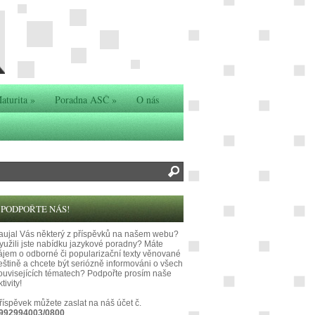
aturita
»
Poradna ASČ
»
O nás
PODPOŘTE NÁS!
aujal Vás některý z příspěvků na našem webu?
yužili jste nabídku jazykové poradny? Máte
ájem o odborné či popularizační texty věnované
eštině a chcete být seriózně informováni o všech
ouvisejících tématech? Podpořte prosím naše
tivity!
říspěvek můžete zaslat na náš účet č.
992994003/0800
.