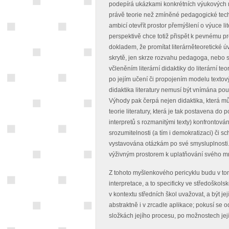
podepírá ukázkami konkrétních výukových ma
právě teorie než zmíněné pedagogické techn
ambicí otevřít prostor přemýšlení o výuce lite
perspektivě chce totiž přispět k pevnému pro
dokladem, že promítat literárněteoretické ú
skrytě, jen skrze rozvahu pedagoga, nebo s 
včleněním literární didaktiky do literární te
po jejím učení či propojením modelu textov
didaktika literatury nemusí být vnímána pouze
Výhody pak čerpá nejen didaktika, která může
teorie literatury, která je tak postavena do
interpretů s rozmanitými texty) konfrontován
srozumitelnosti (a tím i demokratizaci) či s
vystavována otázkám po své smysluplnosti. J
výživným prostorem k uplatňování svého m
Z tohoto myšlenkového pericyklu budu v tom
interpretace, a to specificky ve středoškols
v kontextu středních škol uvažovat, a být je
abstraktně i v zrcadle aplikace; pokusí se o
složkách jejího procesu, po možnostech jej