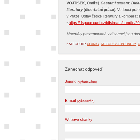
VOJTÍŠEK, Ondřej.
Cestami textem: Didak
literatury
[disertační práce].
Vedoucí práce
v Praze, Ústav české literatury a komparati
<
https://dspace.cuni.cz/bitstream/handle
Materiály prezentované v disertaci jsou d
KATEGORIE:
ČLÁNKY
,
METODICKÉ PODNĚTY
,
Zanechat odpověď
Jméno
(vyžadováno)
E-mail
(vyžadován)
Webové stránky