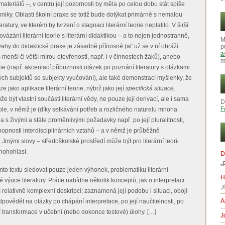
teriálů –, v centru její pozornosti by měla po celou dobu stát spíše
iky. Oblasti školní praxe se totiž bude dotýkat primárně s nemalou
ratury, ve kterém by tvrzení o stagnaci literární teorie neplatilo. V širší
vázání literární teorie s literární didaktikou – a to nejen jednostranně,
M
vahy do didaktické praxe je zásadně přínosné (ať už se v ní obráží
p
a
menší či větší mírou otevřenosti, např. i v činnostech žáků), anebo
m
orie (např. akcentací příbuznosti otázek po poznání literatury s otázkami
ých subjektů se subjekty vyučování), ale také demonstrací myšlenky, že
 jako aplikace literární teorie, nýbrž jako její
specifická situace
.
 být vlastní součástí literární vědy, ne pouze její derivací, ale i sama
D
F
 pole, v němž je (díky setkávání potřeb a rozličného naturelu mnoha
a s živými a stále proměnlivými požadavky např. po její pluralitnosti,
chopnosti interdisciplinárních vztahů – a v němž je průběžně
inými slovy – středoškolské prostředí může být pro literární teorii
nohohlasí.
D
„
to textu sledovat pouze jeden výhonek, problematiku literární
H
ké výuce literatury. Práce nabídne několik konceptů, jak o interpretaci
„
jí relativně komplexní deskripcí; zaznamená její podobu i situaci, obojí
A
dpovědět na otázky po chápání interpretace, po její naučitelnosti, po
í transformace v učební (nebo dokonce testové) úlohy. […]
J