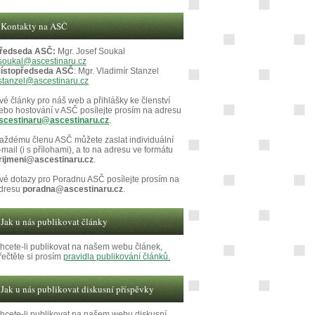
Kontakty na ASČ
ředseda ASČ:
Mgr. Josef Soukal
soukal@ascestinaru.cz
ístopředseda ASČ
: Mgr. Vladimír Stanzel
stanzel@ascestinaru.cz
vé články pro náš web a přihlášky ke členství
ebo hostování v ASČ posílejte prosím na adresu
scestinaru@ascestinaru.cz
.
aždému členu ASČ můžete zaslat individuální
-mail (i s přílohami), a to na adresu ve formátu
rijmeni@ascestinaru.cz
.
vé dotazy pro Poradnu ASČ posílejte prosím na
dresu
poradna@ascestinaru.cz
.
Jak u nás publikovat články
hcete-li publikovat na našem webu článek,
řečtěte si prosím
pravidla publikování článků.
Jak u nás publikovat diskusní příspěvky
hcete-li publikovat na našem webu diskusní