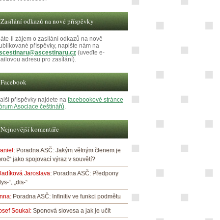
Zasílání odkazů na nové příspěvky
áte-li zájem o zasílání odkazů na nově
ublikované příspěvky, napište nám na
scestinaru@ascestinaru.cz
(uveďte e-
ailovou adresu pro zasílání).
Facebook
alší příspěvky najdete na
facebookové stránce
órum Asociace češtinářů
.
Nejnovější komentáře
aniel
:
Poradna ASČ: Jakým větným členem je
proč“ jako spojovací výraz v souvětí?
ladíková Jaroslava
:
Poradna ASČ: Předpony
dys-“, „dis-“
nna
:
Poradna ASČ: Infinitiv ve funkci podmětu
osef Soukal
:
Sponová slovesa a jak je učit