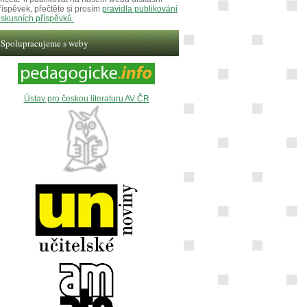
říspěvek, přečtěte si prosím
pravidla publikování
iskusních příspěvků.
Spolupracujeme s weby
Ústav pro českou literaturu AV ČR