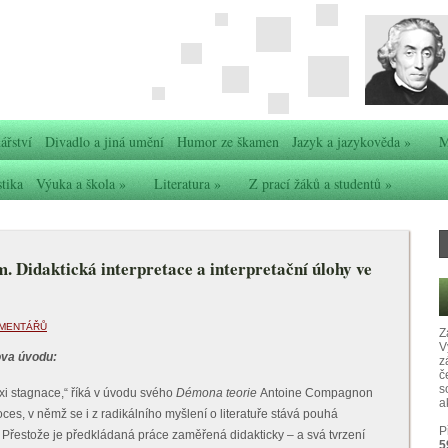
ářství
Divadlo a jiná umění
Humor ze škamen
Jazyk a jazykověda
»
M
stika
Výuka a škola
»
Literatura
»
Z prací žáků a studentů
»
. Didaktická interpretace a interpretační úlohy ve
OMENTÁŘŮ
Z
V
ova úvodu:
z
č
s
axi stagnace,“ říká v úvodu svého
Démona teorie
Antoine Compagnon
ak
es, v němž se i z radikálního myšlení o literatuře stává pouhá
P
Přestože je předkládaná práce zaměřená didakticky – a svá tvrzení
5