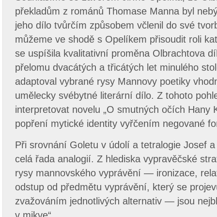
překladům z románů Thomase Manna byl nebýva
jeho dílo tvůrčím způsobem včlenil do své tvo
můžeme ve shodě s Opelíkem přisoudit roli ka
se uspíšila kvalitativní proměna Olbrachtova d
přelomu dvacátých a třicátých let minulého stol
adaptoval vybrané rysy Mannovy poetiky vhodn
umělecky svébytné literární dílo. Z tohoto po
interpretovat novelu „O smutných očích Hany 
popření mytické identity vyřčením negované f
Při srovnání Goletu v údolí a tetralogie Josef a
celá řada analogií. Z hlediska vypravěčské stra
rysy mannovského vyprávění — ironizace, relat
odstup od předmětu vyprávění, který se projev
zvažováním jednotlivých alternativ — jsou nejb
v mikve“.