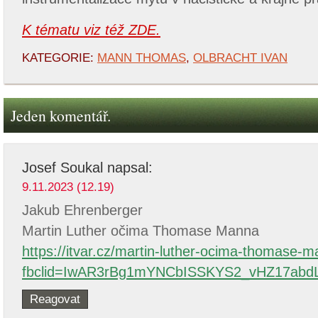
K tématu viz též ZDE.
KATEGORIE:
MANN THOMAS
,
OLBRACHT IVAN
Jeden komentář.
Josef Soukal
napsal:
9.11.2023 (12.19)
Jakub Ehrenberger
Martin Luther očima Thomase Manna
https://itvar.cz/martin-luther-ocima-thomase-
fbclid=IwAR3rBg1mYNCbISSKYS2_vHZ17abd
Reagovat