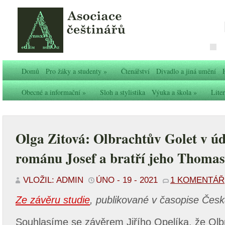
Domů
Pro žáky a studenty
»
Čtenářství
Divadlo a jiná umění
Obecné a informační
»
Sloh a stylistika
Výuka a škola
»
Liter
Olga Zitová: Olbrachtův Golet v údo
románu Josef a bratří jeho Thoma
VLOŽIL: ADMIN
ÚNO - 19 - 2021
1 KOMENTÁŘ
Ze závěru studie
, publikované v časopise Česká
Souhlasíme se závěrem Jiřího Opelíka, že Olbr