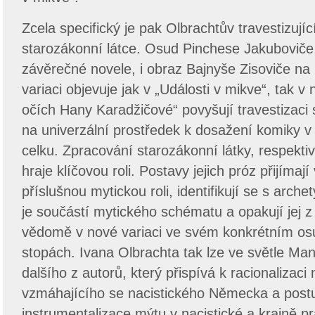
Zcela specifický je pak Olbrachtův travestizujíc
starozákonní látce. Osud Pinchese Jakuboviče,
závěrečné novele, i obraz Bajnyše Zisoviče na 
variaci objevuje jak v „Události v mikve“, tak 
očích Hany Karadžičové“ povyšují travestizaci
na univerzální prostředek k dosažení komiky v 
celku. Zpracování starozákonní látky, respekt
hraje klíčovou roli. Postavy jejich próz přijímají
příslušnou mytickou roli, identifikují se s arc
je součástí mytického schématu a opakují jej z 
vědomě v nové variaci ve svém konkrétním osud
stopách. Ivana Olbrachta tak lze ve světle Ma
dalšího z autorů, který přispívá k racionalizaci
vzmáhajícího se nacistického Německa a postu
instrumentalizace mýtu v nacistické a krajně pr