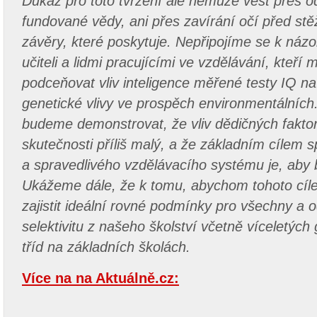
Důkaz pro toto tvrzení ale nemůže vést přes o
fundované vědy, ani přes zavírání očí před stě
závěry, které poskytuje. Nepřipojíme se k ná
učiteli a lidmi pracujícími ve vzdělávání, kteří 
podceňovat vliv inteligence měřené testy IQ na
genetické vlivy ve prospěch environmentálních
budeme demonstrovat, že vliv dědičných faktor
skutečnosti příliš malý, a že základním cílem s
a spravedlivého vzdělávacího systému je, aby b
Ukážeme dále, že k tomu, abychom tohoto cíle 
zajistit ideální rovné podmínky pro všechny a o
selektivitu z našeho školství včetně víceletýc
tříd na základních školách.
Více na na Aktuálně.cz: