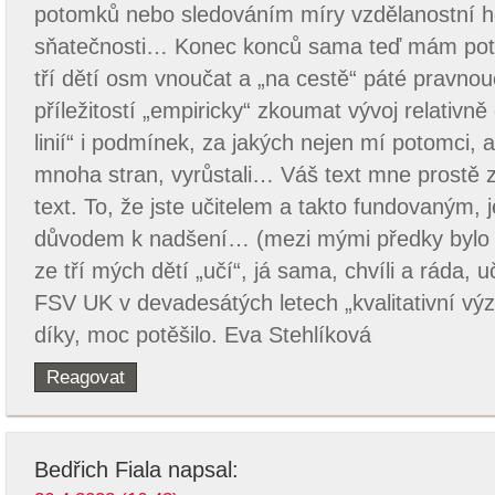
potomků nebo sledováním míry vzdělanostní
sňatečnosti… Konec konců sama teď mám pot
tří dětí osm vnoučat a „na cestě“ páté pravno
příležitostí „empiricky“ zkoumat vývoj relativn
linií“ i podmínek, za jakých nejen mí potomci, a
mnoha stran, vyrůstali… Váš text mne prostě zau
text. To, že jste učitelem a takto fundovaným
důvodem k nadšení… (mezi mými předky bylo n
ze tří mých dětí „učí“, já sama, chvíli a ráda, u
FSV UK v devadesátých letech „kvalitativní v
díky, moc potěšilo. Eva Stehlíková
Reagovat
Bedřich Fiala
napsal: