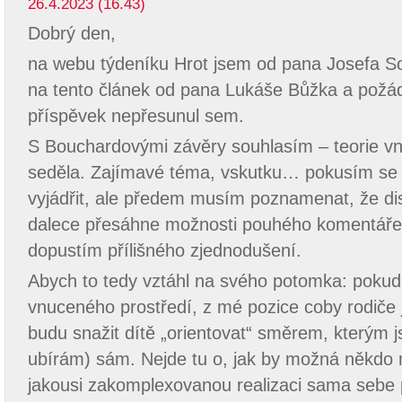
26.4.2023 (16.43)
Dobrý den,
na webu týdeníku Hrot jsem od pana Josefa S
na tento článek od pana Lukáše Bůžka a požáda
příspěvek nepřesunul sem.
S Bouchardovými závěry souhlasím – teorie v
seděla. Zajímavé téma, vskutku… pokusím se 
vyjádřit, ale předem musím poznamenat, že di
dalece přesáhne možnosti pouhého komentáře, č
dopustím přílišného zjednodušení.
Abych to tedy vztáhl na svého potomka: pokud 
vnuceného prostředí, z mé pozice coby rodiče j
budu snažit dítě „orientovat“ směrem, kterým 
ubírám) sám. Nejde tu o, jak by možná někdo 
jakousi zakomplexovanou realizaci sama sebe p