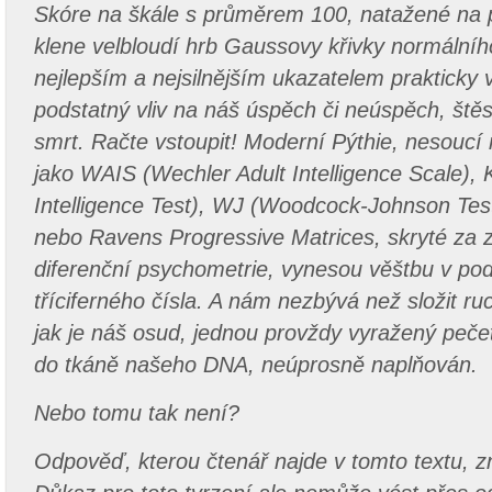
Skóre na škále s průměrem 100, natažené na 
klene velbloudí hrb Gaussovy křivky normálního
nejlepším a nejsilnějším ukazatelem prakticky
podstatný vliv na náš úspěch či neúspěch, štěstí
smrt. Račte vstoupit! Moderní Pýthie, nesoucí
jako WAIS (Wechler Adult Intelligence Scale),
Intelligence Test), WJ (Woodcock-Johnson Test o
nebo Ravens Progressive Matrices, skryté za
diferenční psychometrie, vynesou věštbu v po
tříciferného čísla. A nám nezbývá než složit ruc
jak je náš osud, jednou provždy vyražený pečet
do tkáně našeho DNA, neúprosně naplňován.
Nebo tomu tak není?
Odpověď, kterou čtenář najde v tomto textu, z