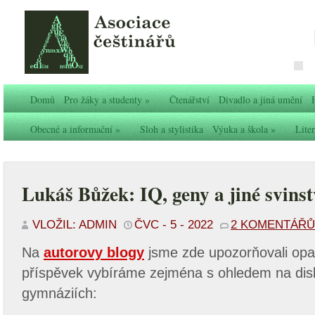
Domů
Pro žáky a studenty
»
Čtenářství
Divadlo a jiná umění
Obecné a informační
»
Sloh a stylistika
Výuka a škola
»
Liter
Lukáš Bůžek: IQ, geny a jiné svins
VLOŽIL: ADMIN
ČVC - 5 - 2022
2 KOMENTÁŘŮ
Na
autorovy blogy
jsme zde upozorňovali opa
příspěvek vybíráme zejména s ohledem na disk
gymnáziích: