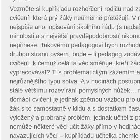
Vezměte si kupříkladu rozhořčení rodičů nad
cvičení, která prý žáky neúměrně přetěžují. V
nejspíše ano, opisování školního řádu (s nadsáz
minulosti a s největší pravděpodobností nikomu
nepřinese. Takovému pedagogovi bych rozhodn
druhou stranu ovšem, bude – li pedagog zadá
cvičení, k čemuž celá ta věc směřuje, kteří žác
vypracovávat? Ti s problematickým zázemím a
nejrůznějšího typu sotva. A v hodinách postup
stále většímu rozevírání pomyslných nůžek… 
domácí cvičení je jednak zpětnou vazbou pro uč
žák s to samostatně v klidu a s dostatkem času
vyložený a probraný problém, jednak učitel z 
nemůže některé věci učit žáky přímo v hodiná
navazujících věcí – kupříkladu učitelka chemi