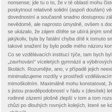
nonsense; jde tu o to, že v té oblasti mohu čist
poskytnout relativně solidní (aspoň doufám) v
dovednostní a současně snadno dostupnou zák
nevědomě, ale naprosto úmyslně, ovšem s do
se ukázalo, že zájem dítěte se ubírá jiným sm
jakýkoliv, byla by fatální chyba dítě k tomuto s
takové snažení by bylo podle mého názoru kon
Co se vzdělávacích institucí týče, tam bych by
„zavrhování“ víceletých gymnázií a výběrových
školách. Rozumějte, ano, v případě jejich nee
minimalizujeme rozdíly v prostředí vzdělávacím
mimoškolním. Maximálně mohu konstatovat, ž
s jistou pravděpodobností v řádu x (desítek) le
rodinné zázemí plošně zlepší v tom a tom rozs
chůzi po dlouhých rovných kolejích, které se k