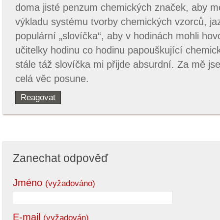
doma jisté penzum chemických značek, aby moh
výkladu systému tvorby chemických vzorců, jaz
populární „slovíčka“, aby v hodinách mohli hovo
učitelky hodinu co hodinu papouškující chemic
stále táž slovíčka mi přijde absurdní. Za mě j
celá věc posune.
Reagovat
Zanechat odpověď
Jméno
(vyžadováno)
E-mail
(vyžadován)