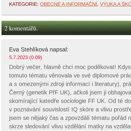
KATEGORIE:
OBECNÉ A INFORMAČNÍ
,
VÝUKA A ŠK
2 komentářů.
Eva Stehlíková
napsal:
5.7.2023 (0.09)
Dobrý večer, hlavně chci moc poděkovat! Kdys
tomuto tématu věnovala ve své diplomové práci 
a s omezenými zdroji informací i literatury), pr
Černý (genetik PřF UK), ačkoli jsem ji obhajov
skomírající katedře sociologie FF UK. Od té do
v poznávání souvislostí IQ skóre a vlivu prostře
jsem se nějaký čas a zpovzdálí tématu pořád n
skrze sledování vlivu vzdělání matky na vzděl