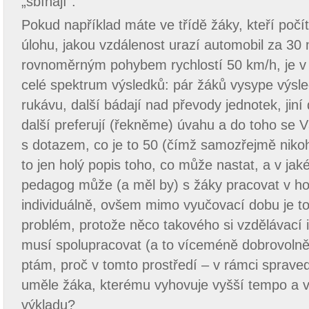
„sbíhají“.
Pokud například máte ve třídě žáky, kteří počí
úlohu, jakou vzdálenost urazí automobil za 30 
rovnoměrným pohybem rychlostí 50 km/h, je 
celé spektrum výsledků: pár žáků vysype výsled
rukávu, další bádají nad převody jednotek, jin
další preferují (řekněme) úvahu a do toho se Vá
s dotazem, co je to 50 (čímž samozřejmě nikoho
to jen holý popis toho, co může nastat, a v jak
pedagog může (a měl by) s žáky pracovat v ho
individuálně, ovšem mimo vyučovací dobu je to
problém, protože něco takového si vzdělávací 
musí spolupracovat (a to víceméně dobrovolně) 
ptám, proč v tomto prostředí – v rámci spraved
uměle žáka, kterému vyhovuje vyšší tempo a v
výkladu?