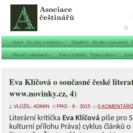
Domů
Pro žáky a studenty
»
Čtenářství
Divadlo a jiná umění
Obecné a informační
»
Sloh a stylistika
Výuka a škola
»
Liter
Eva Klíčová o současné české litera
www.novinky.cz, 4)
VLOŽIL: ADMIN
PRO - 9 - 2015
0 KOMENTÁŘ
Literární kritička
Eva Klíčová
píše pro Sa
kulturní přílohu Práva) cyklus článků 