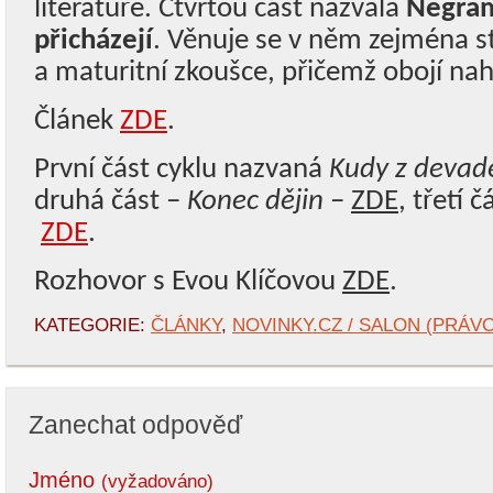
literatuře. Čtvrtou část nazvala
Negram
přicházejí
. Věnuje se v něm zejména s
a maturitní zkoušce, přičemž obojí nahl
Článek
ZDE
.
První část cyklu nazvaná
Kudy z devad
druhá část –
Konec dějin
–
ZDE
, třetí 
ZDE
.
Rozhovor s Evou Klíčovou
ZDE
.
KATEGORIE:
ČLÁNKY
,
NOVINKY.CZ / SALON (PRÁVO
Zanechat odpověď
Jméno
(vyžadováno)