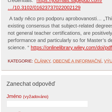
credentials.“
https://journals.sagepub.com/
…/10.3102/01623737022002129
A tady něco pro podporu aprobovanosti… „This
existing consensus that subject‐related degre
not general teacher certifications, are positivel
performance and particularly so for Master’s 
science. “
https://onlinelibrary.wiley.com/doi/p
KATEGORIE:
ČLÁNKY
,
OBECNÉ A INFORMAČNÍ
,
VÝU
Zanechat odpověď
Jméno
(vyžadováno)