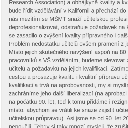
Research Association) a obhájkyně kvality a kva
bude řídit vzdělávání v Kalifornii a přechází do
nás mezitím se MŠMT snaží učitelskou profesi
deprofesionalizovat, odstraňuje požadavek na k
se zasadilo o zvýšení kvality přípravného i dalš
Problém nedostatku učitelů ovšem pramení z j
Místo jejich skutečného navýšení aspoň na 80
pracovníků s VŠ vzděláním, budeme slevovat 
učitelů a požadavků na jejich kvalifikaci. Zatí
cestou a prosazuje kvalitu i kvalitní přípravu uč
kvalifikaci a trvá na aprobovanosti, my si mysl
zachráníme jeho další liberalizací (na aprobaci
na počátku 90. let, teď k tomu přidáme i rezigna
místo, abychom se vrátili ke snaze zajistit učite
učitelskou průpravou). Asi jsme se od 90. let 2
nepoučili. Tehdy si taky mnozí mysleli, že zruš