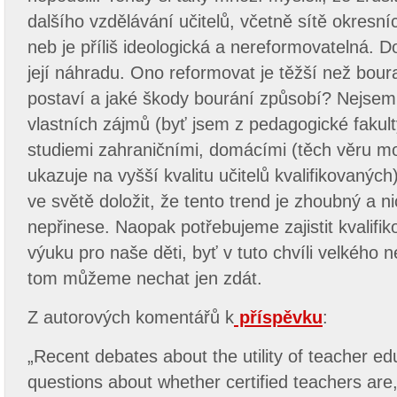
dalšího vzdělávání učitelů, včetně sítě okresníc
neb je příliš ideologická a nereformovatelná. 
její náhradu. Ono reformovat je těžší než bourat
postaví a jaké škody bourání způsobí? Nejsem
vlastních zájmů (byť jsem z pedagogické fakul
studiemi zahraničními, domácími (těch věru mo
ukazuje na vyšší kvalitu učitelů kvalifikovaných
ve světě doložit, že tento trend je zhoubný a n
nepřinese. Naopak potřebujeme zajistit kvalif
výuku pro naše děti, byť v tuto chvíli velkého n
tom můžeme nechat jen zdát.
Z autorových komentářů k
příspěvku
:
„Recent debates about the utility of teacher ed
questions about whether certified teachers are