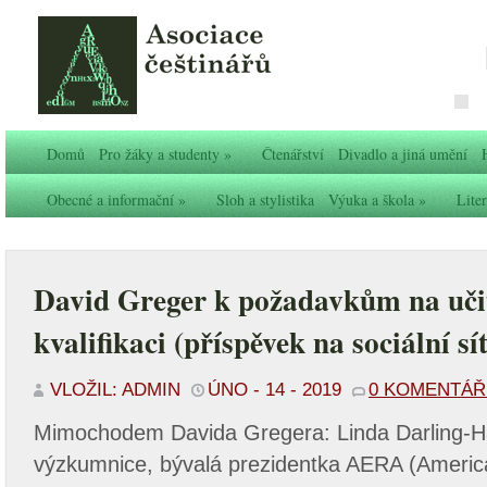
Domů
Pro žáky a studenty
»
Čtenářství
Divadlo a jiná umění
Obecné a informační
»
Sloh a stylistika
Výuka a škola
»
Liter
David Greger k požadavkům na uči
kvalifikaci (příspěvek na sociální s
VLOŽIL: ADMIN
ÚNO - 14 - 2019
0 KOMENTÁ
Mimochodem Davida Gregera: Linda Darling-H
výzkumnice, bývalá prezidentka AERA (Americ