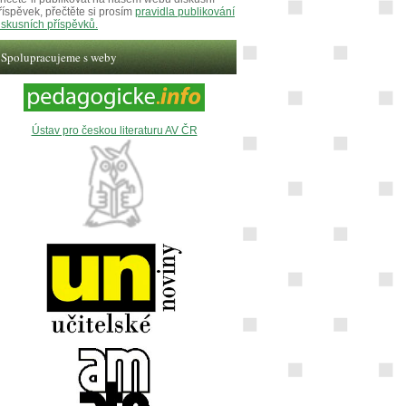
říspěvek, přečtěte si prosím
pravidla publikování
iskusních příspěvků.
Spolupracujeme s weby
Ústav pro českou literaturu AV ČR