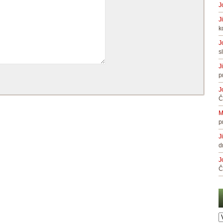
J
J
k
J
s
J
p
J
Č
M
p
J
d
J
Č
A
č