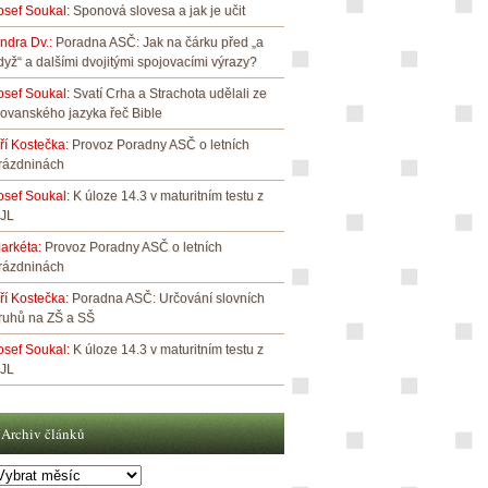
osef Soukal
:
Sponová slovesa a jak je učit
indra Dv.
:
Poradna ASČ: Jak na čárku před „a
dyž“ a dalšími dvojitými spojovacími výrazy?
osef Soukal
:
Svatí Crha a Strachota udělali ze
lovanského jazyka řeč Bible
iří Kostečka
:
Provoz Poradny ASČ o letních
rázdninách
osef Soukal
:
K úloze 14.3 v maturitním testu z
JL
arkéta
:
Provoz Poradny ASČ o letních
rázdninách
iří Kostečka
:
Poradna ASČ: Určování slovních
ruhů na ZŠ a SŠ
osef Soukal
:
K úloze 14.3 v maturitním testu z
JL
Archiv článků
rchiv
lánků