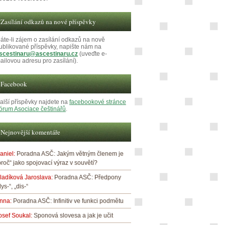
Zasílání odkazů na nové příspěvky
áte-li zájem o zasílání odkazů na nově
ublikované příspěvky, napište nám na
scestinaru@ascestinaru.cz
(uveďte e-
ailovou adresu pro zasílání).
Facebook
alší příspěvky najdete na
facebookové stránce
órum Asociace češtinářů
.
Nejnovější komentáře
aniel
:
Poradna ASČ: Jakým větným členem je
proč“ jako spojovací výraz v souvětí?
ladíková Jaroslava
:
Poradna ASČ: Předpony
dys-“, „dis-“
nna
:
Poradna ASČ: Infinitiv ve funkci podmětu
osef Soukal
:
Sponová slovesa a jak je učit