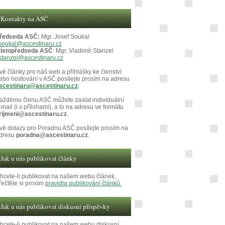
Kontakty na ASČ
ředseda ASČ:
Mgr. Josef Soukal
soukal@ascestinaru.cz
ístopředseda ASČ
: Mgr. Vladimír Stanzel
stanzel@ascestinaru.cz
vé články pro náš web a přihlášky ke členství
ebo hostování v ASČ posílejte prosím na adresu
scestinaru@ascestinaru.cz
.
aždému členu ASČ můžete zaslat individuální
-mail (i s přílohami), a to na adresu ve formátu
rijmeni@ascestinaru.cz
.
vé dotazy pro Poradnu ASČ posílejte prosím na
dresu
poradna@ascestinaru.cz
.
Jak u nás publikovat články
hcete-li publikovat na našem webu článek,
řečtěte si prosím
pravidla publikování článků.
Jak u nás publikovat diskusní příspěvky
hcete-li publikovat na našem webu diskusní