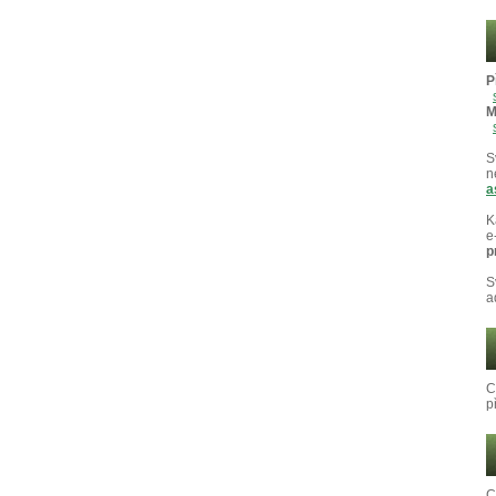
P
M
S
n
a
K
e
p
S
a
C
p
C