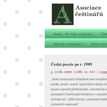
Domů
Pro žáky a studenty
»
Čten
Obecné a informační
»
Sloh a styli
Česká poezie po r. 1989
VLOŽIL: ADMIN
BŘE - 16 - 2017
0 K
„Tento sumarizační příspěvek není hloubko
poetik, směrů, autorů, básnických sbírek n
pouze naznačit přehledovým, orientačním a
podstatné či dominující tendence v současn
(zhruba od r. 1989 dosud), a naznačit obdo
zvolených osobností.“