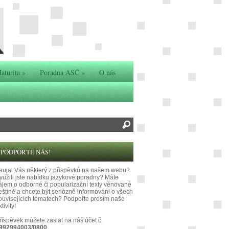
aturita
»
Poradna ASČ
»
O nás
PODPOŘTE NÁS!
aujal Vás některý z příspěvků na našem webu?
yužili jste nabídku jazykové poradny? Máte
ájem o odborné či popularizační texty věnované
eštině a chcete být seriózně informováni o všech
ouvisejících tématech? Podpořte prosím naše
tivity!
říspěvek můžete zaslat na náš účet č.
992994003/0800
.