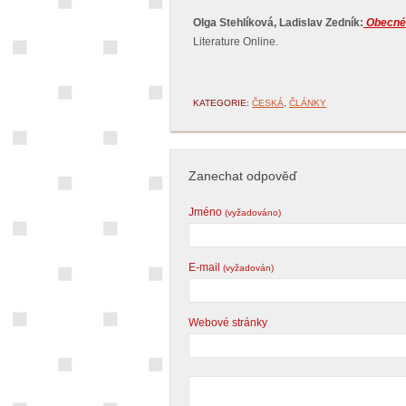
Olga Stehlíková, Ladislav Zedník:
Obecné 
Literature Online.
KATEGORIE:
ČESKÁ
,
ČLÁNKY
Zanechat odpověď
Jméno
(vyžadováno)
E-mail
(vyžadován)
Webové stránky