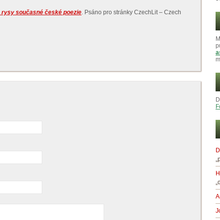
rysy současné české poezie
. Psáno pro stránky CzechLit – Czech
M
p
a
m
D
F
D
„
H
„
A
J