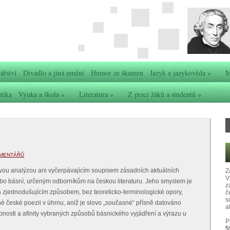
ářství
Divadlo a jiná umění
Humor ze škamen
Jazyk a jazykověda
»
M
stika
Výuka a škola
»
Literatura
»
Z prací žáků a studentů
»
OMENTÁŘŮ
vou analýzou ani vyčerpávajícím soupisem zásadních aktuálních
Z
V
ebo básní, určeným odborníkům na českou literaturu. Jeho smyslem je
z
 zjednodušujícím způsobem, bez teoreticko-terminologické opory,
č
s
é české poezii v úhrnu, aniž je slovo „současné“ přísně datováno
ak
bnosti a afinity vybraných způsobů básnického vyjádření a výrazu u
P
5