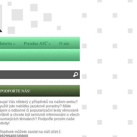
aturita
»
Poradna ASČ
»
O nás
PODPOŘTE NÁS!
aujal Vás některý z příspěvků na našem webu?
yužili jste nabídku jazykové poradny? Máte
ájem o odborné či popularizační texty věnované
eštině a chcete být seriózně informováni o všech
ouvisejících tématech? Podpořte prosím naše
tivity!
říspěvek můžete zaslat na náš účet č.
992994003/0800
.