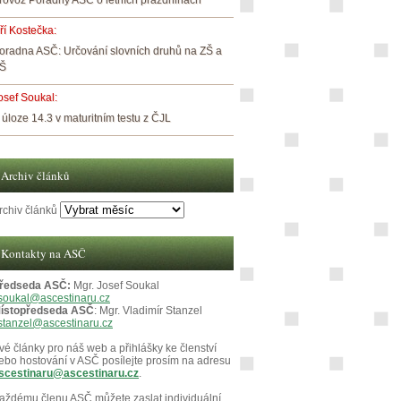
rovoz Poradny ASČ o letních prázdninách
iří Kostečka
:
oradna ASČ: Určování slovních druhů na ZŠ a
Š
osef Soukal
:
 úloze 14.3 v maturitním testu z ČJL
Archiv článků
rchiv článků
Kontakty na ASČ
ředseda ASČ:
Mgr. Josef Soukal
soukal@ascestinaru.cz
ístopředseda ASČ
: Mgr. Vladimír Stanzel
stanzel@ascestinaru.cz
vé články pro náš web a přihlášky ke členství
ebo hostování v ASČ posílejte prosím na adresu
scestinaru@ascestinaru.cz
.
aždému členu ASČ můžete zaslat individuální