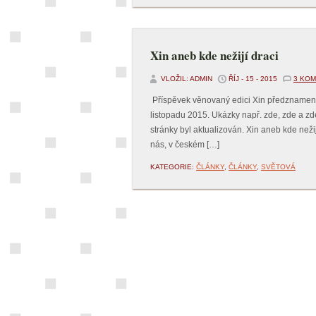
Xin aneb kde nežijí draci
VLOŽIL: ADMIN
ŘÍJ - 15 - 2015
3 KO
Příspěvek věnovaný edici Xin předznamenáv
listopadu 2015. Ukázky např. zde, zde a zde
stránky byl aktualizován. Xin aneb kde neži
nás, v českém […]
KATEGORIE:
ČLÁNKY
,
ČLÁNKY
,
SVĚTOVÁ