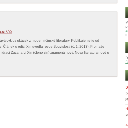
M
p
a
MENTÁŘŮ
m
á cyklus ukázek z moderní čínské literatury. Publikujeme je od
. Článek o edici Xin uvedla revue Souvislosti (č. 1, 2013). Pro naše
jí draci Zuzana Li Xin (čteno sin) znamená nový. Nová literatura nově u
D
F
D
P
j
H
P
A